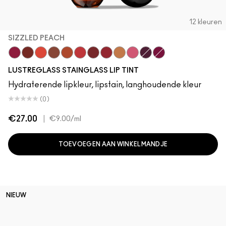
12 kleuren
SIZZLED PEACH
Zoomies
Cake Topper
Traffic
Posh Pit
Sizzled Peach
See Sheer
Business Casual
XOXO
Trinket
Sneaky Pink
Grapevinyl
Soda Poppy
LUSTREGLASS STAINGLASS LIP TINT
Hydraterende lipkleur, lipstain, langhoudende kleur
(0)
€27.00
|
€9.00
/ml
TOEVOEGEN AAN WINKELMANDJE
NIEUW