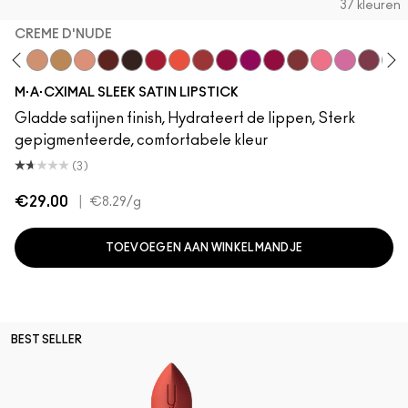
37 kleuren
CREME D'NUDE
stock
dgePodge
Stone
Creme D'Nude
Call It Cozy
Myth
Paramount
Film Noir
Brave Red
Morange
Sweetheart
Lovers Only
Popstar Pink
Maraschino, Much?
Brick-O-La
Grapefruit Pu
Saint Ger
Amorou
Til
M·A·CXIMAL SLEEK SATIN LIPSTICK
Gladde satijnen finish, Hydrateert de lippen, Sterk
gepigmenteerde, comfortabele kleur
(3)
€29.00
|
€8.29
/g
TOEVOEGEN AAN WINKELMANDJE
BEST SELLER