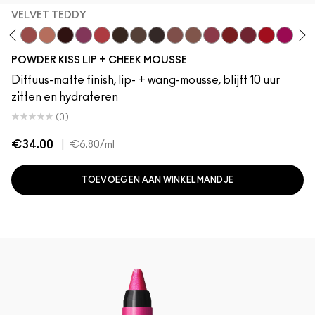
VELVET TEDDY
sicle
l It Over
Date Night
Velvet Teddy
Warm Hug
Pretty Pleats!
Something Borrowed
A Little Tamed
Chestnut
Buffiest
Rekindled
Over The Taupe
Taken
Pink Roses
Rhythm 'N' Roses
Fashion Emer
Ruby Boo
Make It
Hab
POWDER KISS LIP + CHEEK MOUSSE
Diffuus-matte finish, lip- + wang-mousse, blijft 10 uur
zitten en hydrateren
(0)
€34.00
|
€6.80
/ml
TOEVOEGEN AAN WINKELMANDJE