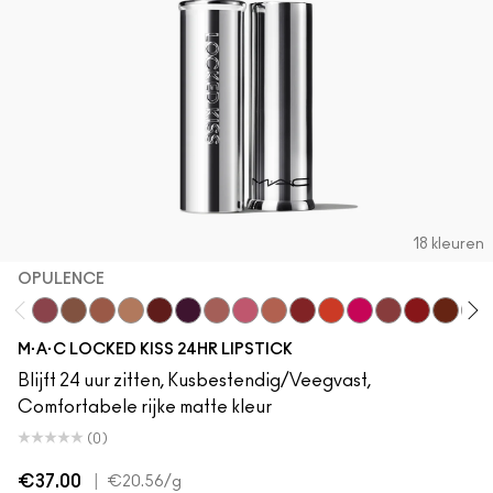
18 kleuren
OPULENCE
Opulence
Posh
Meticulous
Teaser
Vicious
REIN
Mischief
Connoisseur
Mull It Over & Over
Ruby True
RENEGADE
TABOO
Coy
Extra Chili
Sophist
Vix
M·A·C LOCKED KISS 24HR LIPSTICK
Blijft 24 uur zitten, Kusbestendig/Veegvast,
Comfortabele rijke matte kleur
(0)
€37.00
|
€20.56
/g