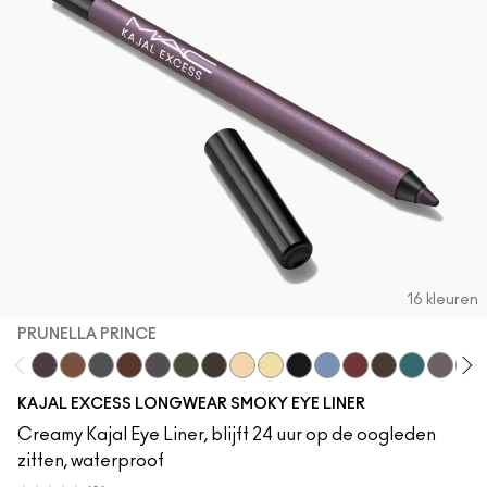
16 kleuren
PRUNELLA PRINCE
Prunella Prince
HodgePodging
Storm Cloud
Costa Niche
New Number
Swamped
Archetaupe
Twinkle Toast
Ecru
Pitch
Iceflower
Decanted
Vintage Teddy
Peacock
Smoked
Bar
KAJAL EXCESS LONGWEAR SMOKY EYE LINER
Creamy Kajal Eye Liner, blijft 24 uur op de oogleden
zitten, waterproof