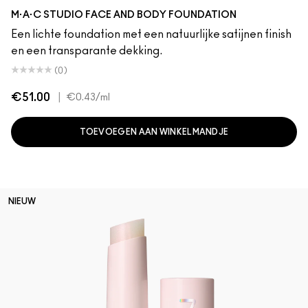
N3
N2
C1
C3
C5
N5
N1
White
C2
C4
C6
M·A·C STUDIO FACE AND BODY FOUNDATION
Een lichte foundation met een natuurlijke satijnen finish
en een transparante dekking.
(0)
€51.00
|
€0.43
/ml
TOEVOEGEN AAN WINKELMANDJE
NIEUW