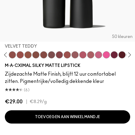
50 kleuren
VELVET TEDDY
Cximal
love
da Sexy
Café Mocha
Velvet Teddy
Mull It To The Max
Taupe
Warm Teddy
Whirl
Soar
Twig Twist
Sweet Deal
Mehr
Get The Hint?
You Wouldn't Get It
Lipstick Snob
Candy Yum Yu
Captive A
Diva
Mix
M·A·CXIMAL SILKY MATTE LIPSTICK
Zijdezachte Matte Finish, blijft 12 uur comfortabel
zitten. Pigmentrijke/volledig dekkende kleur
(6)
€29.00
|
€8.29
/g
TOEVOEGEN AAN WINKELMANDJE