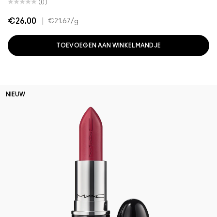
(0)
€26.00
|
€21.67
/g
TOEVOEGEN AAN WINKELMANDJE
NIEUW