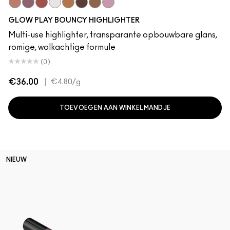
Sky Kissed
Sunset Drizzle
Cloud Candy
Wind Chill
Cloudburst
GlowZone
Sepia Skies
Stratus
GLOW PLAY BOUNCY HIGHLIGHTER
Multi-use highlighter, transparante opbouwbare glans,
romige, wolkachtige formule
(0)
€36.00
|
€4.80
/g
TOEVOEGEN AAN WINKELMANDJE
NIEUW