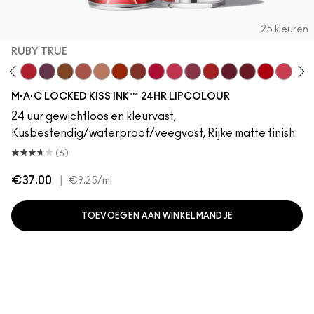
25 kleuren
RUBY TRUE
Mischief
Ruby True
Opulence
Posh
Meticulous
Teaser
Brazen
Emphatic
Gossip
Hyperbole
Decadence
Doyenne
Vixen
Carnivore
Gutsy
Gracio
Frui
M·A·C LOCKED KISS INK™ 24HR LIPCOLOUR
24 uur gewichtloos en kleurvast,
Kusbestendig/waterproof/veegvast, Rijke matte finish
(6)
€37.00
|
€9.25
/ml
TOEVOEGEN AAN WINKELMANDJE