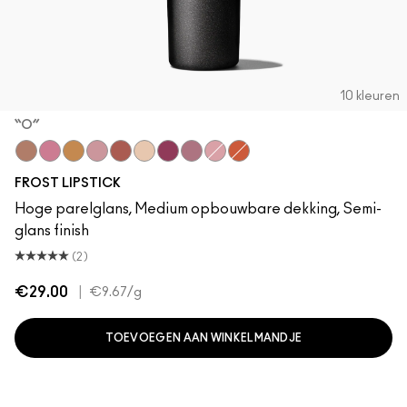
10 kleuren
“O”
“O”
Bombshell
Bronze Shimmer
Fabby
Fresh Moroccan
Gel
New York Apple
Plum Dandy
Angel
CB 96
FROST LIPSTICK
Hoge parelglans, Medium opbouwbare dekking, Semi-
glans finish
(2)
€29.00
|
€9.67
/g
TOEVOEGEN AAN WINKELMANDJE