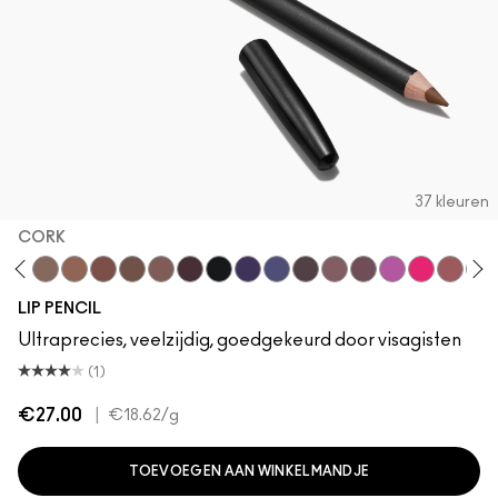
37 kleuren
CORK
h
ge To Edge
Oak
Cork
Cool Spice
Beige-Turner
Greige
Chestnut
Root For Me!
Caviar
Grape Expectations
Cyber World
Nightmoth
Plum
Vino
Magenta
Talking Poi
Sweet T
Soa
LIP PENCIL
Ultraprecies, veelzijdig, goedgekeurd door visagisten
(1)
€27.00
|
€18.62
/g
TOEVOEGEN AAN WINKELMANDJE