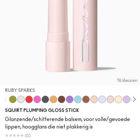
16 kleuren
RUBY SPARKS
Like Squirt
Clear
Heat Sensor
Amped
Jet
Hazard
Lower Cut
Violet Beta
Nova
Simulation
Lava Sparks
Nova Sparks
Ruby Sparks
Solar Spar
Violet 
Squ
SQUIRT PLUMPING GLOSS STICK
Glanzende/schitterende balsem, voor volle/gevoede
lippen, hoogglans die niet plakkerig is
(0)