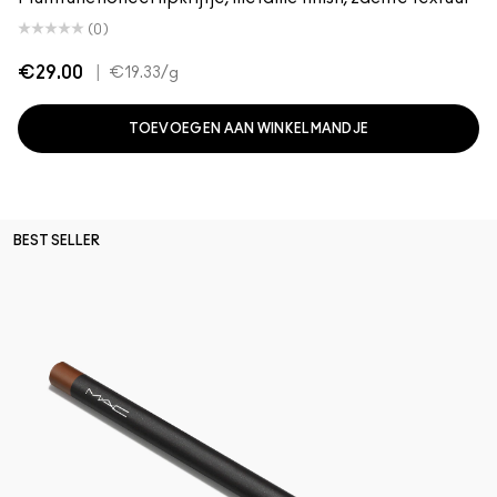
(0)
€29.00
|
€19.33
/g
TOEVOEGEN AAN WINKELMANDJE
BEST SELLER