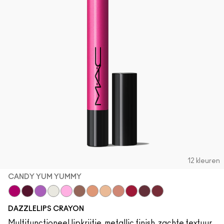
12 kleuren
CANDY YUM YUMMY
Candy Yum Yummy
Grapeful
Lunar Violet
Crown Jewel
Spaced Out
Gem Stone
Chandelier
Moon Rocket
Lightning Bug
Red Halo
Cosmic Plum
Mauve Matter
DAZZLELIPS CRAYON
Multifunctioneel lipkrijtje, metallic finish, zachte textuur