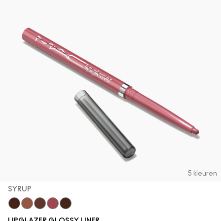
5 kleuren
SYRUP
Acai
Cool Spice
MACchiato
Syrup
Chestnut