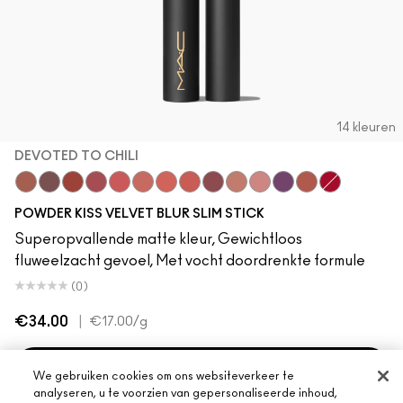
14 kleuren
DEVOTED TO CHILI
Mull It Over
Over the Taupe
Sweet Cinnamon
Stay Curious
Sheer Outrage
Nice Spice
Devoted To Chili
Dubonnet Buzz
Love Clove
Spice World
Peppery Pink
Wild Rebel
Marrakesh-Mer
Ruby New
POWDER KISS VELVET BLUR SLIM STICK
Superopvallende matte kleur, Gewichtloos
fluweelzacht gevoel, Met vocht doordrenkte formule
(0)
€34.00
|
€17.00
/g
TOEVOEGEN AAN WINKELMANDJE
We gebruiken cookies om ons websiteverkeer te
analyseren, u te voorzien van gepersonaliseerde inhoud,