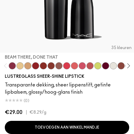
35 kleuren
BEAM THERE, DONE THAT
Beam There, Done That
Sunny Vanilla
Party Trick
Lady Bug
Local Celeb
Business Casual
Hug Me
Gummy Bare
Like I Was Saying…
Frienda
See Sheer
Lil Squirt
It's Yours
Surprise
Posh Pi
Wor
LUSTREGLASS SHEER-SHINE LIPSTICK
Transparante dekking, sheer lippenstift, getinte
lipbalsem, glossy/hoog-glans finish
(0)
€29.00
|
€8.29
/g
TOEVOEGEN AAN WINKELMANDJE