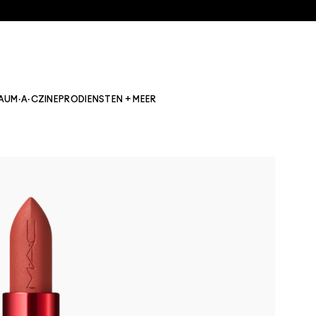
AU
M·A·CZINE
PRO
DIENSTEN + MEER