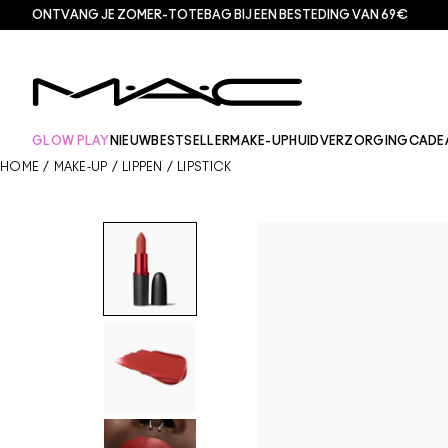
ONTVANG JE ZOMER-TOTEBAG BIJ EEN BESTEDING VAN 69€
GLOW PLAY
NIEUW
BESTSELLER
MAKE-UP
HUIDVERZORGING
CADE
HOME
/
MAKE-UP
/
LIPPEN
/
LIPSTICK