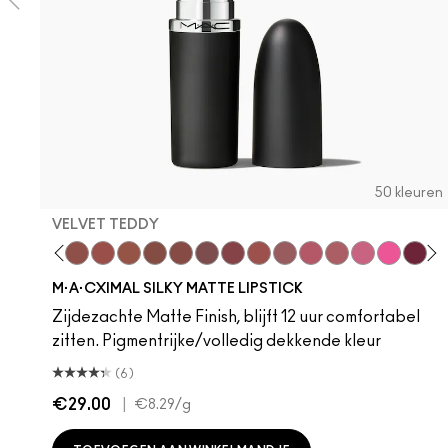
50 kleuren
VELVET TEDDY
hoto
 M·A·Cximal
oneylove
Kinda Sexy
Café Mocha
Velvet Teddy
Mull It To The Max
Taupe
Warm Teddy
Whirl
Soar
Twig Twist
Sweet Deal
Mehr
Get The Hint?
You Wouldn't Get
Lipstick Sno
Candy Yu
Fleshpo
Capti
Peac
Di
H
M·A·CXIMAL SILKY MATTE LIPSTICK
Zijdezachte Matte Finish, blijft 12 uur comfortabel
zitten. Pigmentrijke/volledig dekkende kleur
(6)
€29.00
|
€8.29
/g