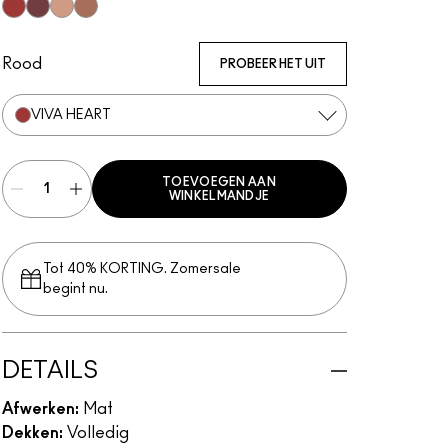
Viva Heart
Viva Empowered
Viva Planet
Viva Equality
Rood
PROBEER HET UIT
VIVA HEART
TOEVOEGEN AAN
WINKELMANDJE
Tot 40% KORTING. Zomersale
begint nu.
DETAILS
Afwerken:
Mat
Dekken:
Volledig