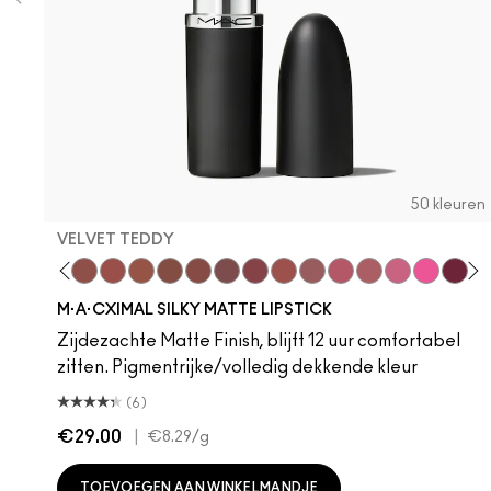
50 kleuren
VELVET TEDDY
hoto
 M·A·Cximal
oneylove
Kinda Sexy
Café Mocha
Velvet Teddy
Mull It To The Max
Taupe
Warm Teddy
Whirl
Soar
Twig Twist
Sweet Deal
Mehr
Get The Hint?
You Wouldn't Get
Lipstick Sno
Candy Yu
Fleshpo
Capti
Peac
Di
H
M·A·CXIMAL SILKY MATTE LIPSTICK
Zijdezachte Matte Finish, blijft 12 uur comfortabel
zitten. Pigmentrijke/volledig dekkende kleur
(6)
€29.00
|
€8.29
/g
TOEVOEGEN AAN WINKELMANDJE