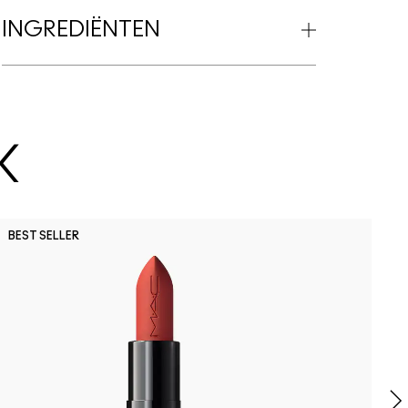
INGREDIËNTEN
K
O
BEST SELLER
M
B
C