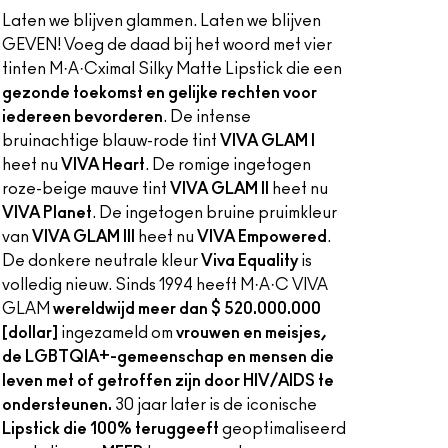
Laten we blijven glammen. Laten we blijven
GEVEN! Voeg de daad bij het woord met vier
tinten M·A·Cximal Silky Matte Lipstick die een
gezonde toekomst en gelijke rechten voor
iedereen bevorderen
. De intense
bruinachtige blauw-rode tint
VIVA GLAM I
heet nu
VIVA Heart
. De romige ingetogen
roze-beige mauve tint
VIVA GLAM II
heet nu
VIVA Planet
. De ingetogen bruine pruimkleur
van
VIVA GLAM III
heet nu
VIVA Empowered
.
De donkere neutrale kleur
Viva Equality
is
volledig nieuw. Sinds 1994 heeft M·A·C VIVA
GLAM
wereldwijd meer dan $ 520.000.000
[dollar]
ingezameld om
vrouwen en meisjes,
de LGBTQIA+-gemeenschap en mensen die
leven met of getroffen zijn door HIV/AIDS te
ondersteunen.
30 jaar later is de iconische
Lipstick die 100% teruggeeft
geoptimaliseerd