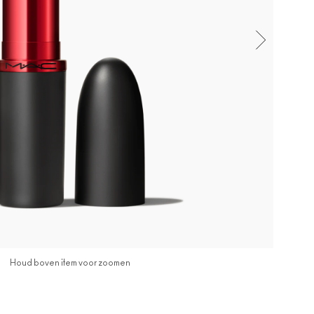
Houd boven item voor zoomen