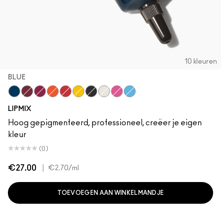
10 kleuren
BLUE
Blue
Crimson
Fuchsia
Orange
Red
Yellow
Black
White
Magenta
Cyan
LIPMIX
Hoog gepigmenteerd, professioneel, creëer je eigen
kleur
(0)
€27.00
|
€2.70
/ml
TOEVOEGEN AAN WINKELMANDJE