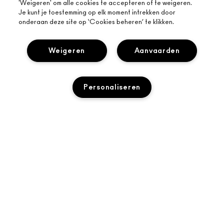
'Weigeren' om alle cookies te accepteren of te weigeren.
Je kunt je toestemming op elk moment intrekken door
onderaan deze site op ‘Cookies beheren’ te klikken.
Weigeren
Aanvaarden
OVER MAC
ONS VERHAAL
Personaliseren
ONLINE SHOPPEN
ARTISTIEK
MIJN ACCOUNT
MAC VIVA GLAM
HULP NODIG?
AANMELDEN VOOR E-MAILS
BEWUSTE SCHOONHEID
VOLG MIJN BESTELLING
PROMOTIES
CARRIÈREMOGELIJKHEDEN
JE MAC-WINKEL
VEELGESTELDE VRAGEN
MAC PRO-LIDMAATSCHAP
EEN WINKEL ZOEKEN
RETOUREN EN RUILEN
DIERPROEVEN
PRIVACY EN VOORWAARDEN
MAKE-UP SERVICES
LEVERING
PRIVACYBELEID
BOEK EEN MAKE-UP SERVICE
MIJN ACCOUNT
GEBRUIKSVOORWAARDEN
LIVE CHAT