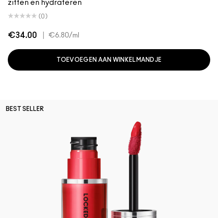
zitten en hydrateren
(0)
€34.00
|
€6.80
/ml
TOEVOEGEN AAN WINKELMANDJE
BEST SELLER