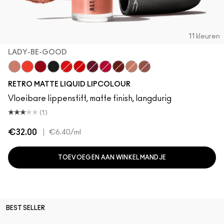
11 kleuren
LADY-BE-GOOD
Lady-Be-Good
Quite The Standout
Ruby Phew!
Caviar
Fashion Legacy
Feels So Grand
High Drama
Dance With Me
Carnivorous
Burnt Spice
Topped With Brandy
RETRO MATTE LIQUID LIPCOLOUR
Vloeibare lippenstift, matte finish, langdurig
(1)
€32.00
|
€6.40
/ml
TOEVOEGEN AAN WINKELMANDJE
BEST SELLER