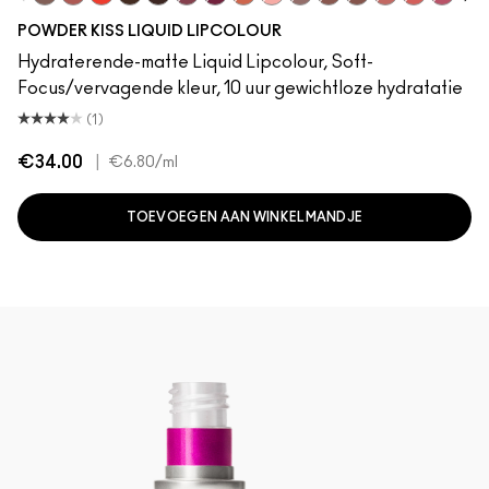
Buffiest
Over The Taupe
Resort Season
Chestnut
Rekindled
Ferosh!
Got A Callback
Rhythm ’N’ Roses
Pink Roses
Het is persoonlijk
Taken
Gewoonte
Date-Maker
Mull It Ove
More T
A Li
POWDER KISS LIQUID LIPCOLOUR
Hydraterende-matte Liquid Lipcolour, Soft-
Focus/vervagende kleur, 10 uur gewichtloze hydratatie
(1)
€34.00
|
€6.80
/ml
TOEVOEGEN AAN WINKELMANDJE