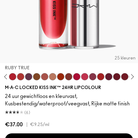
25 kleuren
RUBY TRUE
Mischief
Ruby True
Extra Chili
Opulence
Posh
Meticulous
Teaser
Brazen
Emphatic
Gossip
Hyperbole
Decadence
Doyenne
Vixen
Carnivore
Poncy
Gut
M·A·C LOCKED KISS INK™ 24HR LIPCOLOUR
24 uur gewichtloos en kleurvast,
Kusbestendig/waterproof/veegvast, Rijke matte finish
(6)
€37.00
|
€9.25
/ml