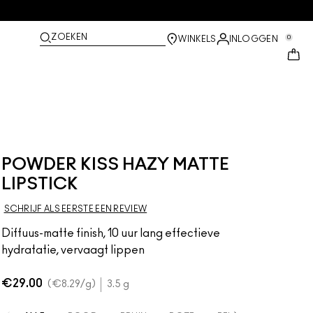
ZOEKEN
0
WINKELS
INLOGGEN
POWDER KISS HAZY MATTE
LIPSTICK
SCHRIJF ALS EERSTE EEN REVIEW
Diffuus-matte finish, 10 uur lang effectieve
hydratatie, vervaagt lippen
€29.00
€8.29
/g
3.5 g