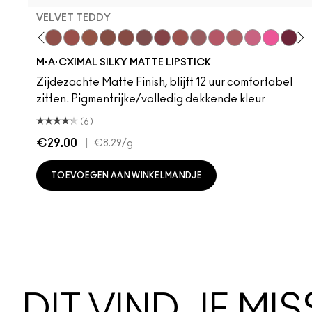
VELVET TEDDY
hoto
 M·A·Cximal
oneylove
Kinda Sexy
Café Mocha
Velvet Teddy
Mull It To The Max
Taupe
Warm Teddy
Whirl
Soar
Twig Twist
Sweet Deal
Mehr
Get The Hint?
You Wouldn't Get
Lipstick Sno
Candy Yu
Fleshpo
Capti
Peac
Di
H
M·A·CXIMAL SILKY MATTE LIPSTICK
Zijdezachte Matte Finish, blijft 12 uur comfortabel
zitten. Pigmentrijke/volledig dekkende kleur
(6)
€29.00
|
€8.29
/g
TOEVOEGEN AAN WINKELMANDJE
DIT VIND JE MI