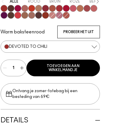
ALLE
ROOD
BRUIN
ROZE
BEIGE
ORANJE
Devoted To Chili
Turn To The Left
Twenty-Fun
Teddy 2.0
My Best Life
Off The Market
Dubonnet Buzz
Moving On Up
Brickthrough
Ruby New
Sultriness
Ready To Mingle
Stay Curious
A Little Tamed
On My Mind
Chestnut
Mandarin O
Big Promotion
Taken
Good For You
Marrakesh-Mere
Be My Bridesmaid
Girls Weekend
Mull It Over
Warm baksteenrood
PROBEER HET UIT
DEVOTED TO CHILI
TOEVOEGEN AAN
WINKELMANDJE
Ontvang je zomer-totebag bij een
besteding van 69€
DETAILS