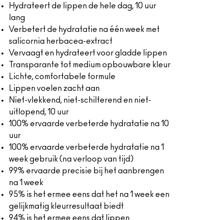
Hydrateert de lippen de hele dag, 10 uur
lang
Verbetert de hydratatie na één week met
salicornia herbacea-extract
Vervaagt en hydrateert voor gladde lippen
Transparante tot medium opbouwbare kleur
Lichte, comfortabele formule
Lippen voelen zacht aan
Niet-vlekkend, niet-schilferend en niet-
uitlopend, 10 uur
100% ervaarde verbeterde hydratatie na 10
uur
100% ervaarde verbeterde hydratatie na 1
week gebruik (na verloop van tijd)
99% ervaarde precisie bij het aanbrengen
na 1 week
95% is het ermee eens dat het na 1 week een
gelijkmatig kleurresultaat biedt
94% is het ermee eens dat lippen