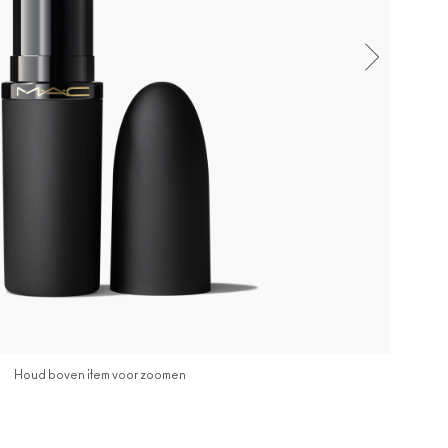
Houd boven item voor zoomen