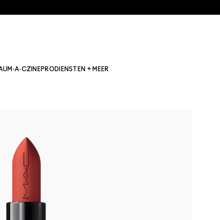
AU
M·A·CZINE
PRO
DIENSTEN + MEER