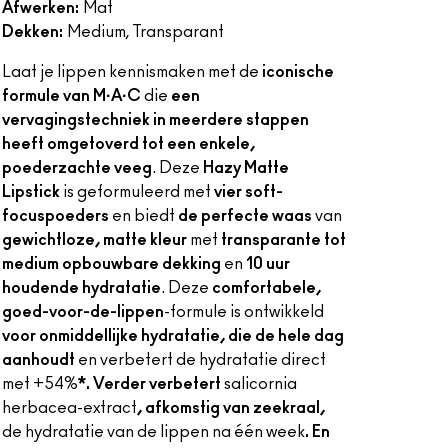
Afwerken:
Mat
Dekken:
Medium, Transparant
Laat je lippen kennismaken met de
iconische
formule van M·A·C
die
een
vervagingstechniek in meerdere stappen
heeft omgetoverd tot een enkele,
poederzachte veeg
. Deze
Hazy Matte
Lipstick
is geformuleerd met
vier soft-
focuspoeders
en biedt
de perfecte waas
van
gewichtloze, matte kleur
met
transparante tot
medium opbouwbare dekking
en
10 uur
houdende hydratatie
. Deze
comfortabele,
goed-voor-de-lippen
-formule is ontwikkeld
voor onmiddellijke hydratatie, die de hele dag
aanhoudt
en verbetert de hydratatie direct
met +54%
*. Verder verbetert
salicornia
herbacea-extract
, afkomstig van zeekraal,
de hydratatie van de lippen na één week
. En