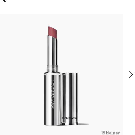
C
“
F
H
S
18 kleuren