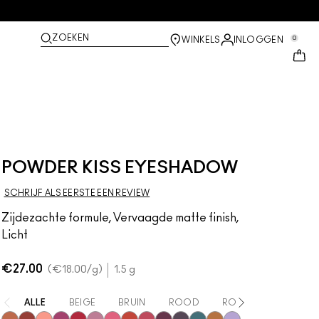
ZOEKEN
0
WINKELS
INLOGGEN
POWDER KISS EYESHADOW
SCHRIJF ALS EERSTE EEN REVIEW
Zijdezachte formule, Vervaagde matte finish,
Licht
€27.00
€18.00
/g
1.5 g
ALLE
BEIGE
BRUIN
ROOD
ROZE
PAARS