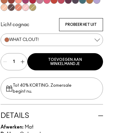
What Clout!
Devoted To Chili
Strike A Pose
Lens Blur
Werk, Werk, Werk
Ripened
Fall In Love
So Haute Right Now
A Little Tamed
P for Potent
It's Vintage
Good Jeans
These Bags Are Desi
Such a Tulle
Best of Me
Give A Glam
My Tweedy
Felt Cute
Per-Suede Me
Licht cognac
PROBEER HET UIT
WHAT CLOUT!
TOEVOEGEN AAN
WINKELMANDJE
Tot 40% KORTING. Zomersale
begint nu.
DETAILS
Afwerken:
Mat