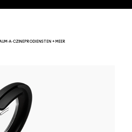
AU
M·A·CZINE
PRO
DIENSTEN + MEER