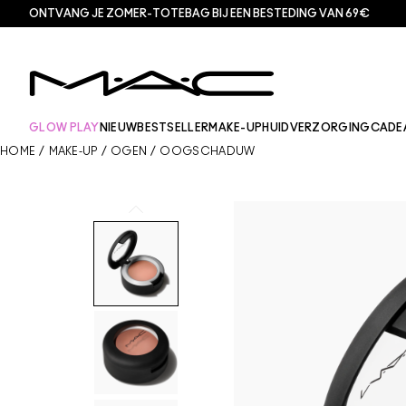
ONTVANG JE ZOMER-TOTEBAG BIJ EEN BESTEDING VAN 69€
GLOW PLAY
NIEUW
BESTSELLER
MAKE-UP
HUIDVERZORGING
CADE
HOME
/
MAKE-UP
/
OGEN
/
OOGSCHADUW