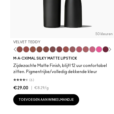
50 kleuren
VELVET TEDDY
hoto
 M·A·Cximal
oneylove
Kinda Sexy
Café Mocha
Velvet Teddy
Mull It To The Max
Taupe
Warm Teddy
Whirl
Soar
Twig Twist
Sweet Deal
Mehr
Get The Hint?
You Wouldn't Get
Lipstick Sno
Candy Yu
Fleshpo
Capti
Peac
Di
H
M·A·CXIMAL SILKY MATTE LIPSTICK
Zijdezachte Matte Finish, blijft 12 uur comfortabel
zitten. Pigmentrijke/volledig dekkende kleur
(6)
€29.00
|
€8.29
/g
TOEVOEGEN AAN WINKELMANDJE