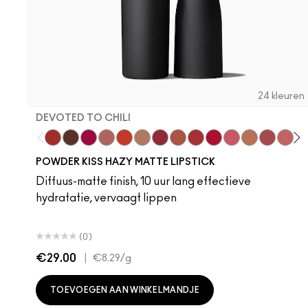
24 kleuren
DEVOTED TO CHILI
Devoted To Chili
Turn To The Left
Twenty-Fun
Teddy 2.0
My Best Life
Off The Market
Dubonnet Buzz
Moving On Up
Brickthrough
Ruby New
Sultriness
Ready To Min
Stay Curi
A Litt
Crea
On
M
POWDER KISS HAZY MATTE LIPSTICK
Diffuus-matte finish, 10 uur lang effectieve
hydratatie, vervaagt lippen
(0)
€29.00
|
€8.29
/g
TOEVOEGEN AAN WINKELMANDJE