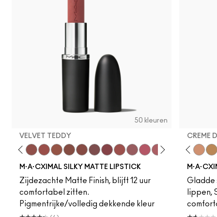
50 kleuren
VELVET TEDDY
CREME 
eddy
e M·A·Cximal
Honeylove
Kinda Sexy
Velvet Teddy
Mull It To The Max
Taupe
Warm Teddy
Whirl
Soar
Twig Twist
Sweet Deal
Mehr
Get The Hint?
Fleshpot
You Wouldn't Get I
Peachstock
Lipstick Snob
HodgePodge
Candy Yum
Stone
Captiv
Creme
Div
Cal
M·A·CXIMAL SILKY MATTE LIPSTICK
M·A·CXI
Zijdezachte Matte Finish, blijft 12 uur
Gladde s
comfortabel zitten.
lippen,
Pigmentrijke/volledig dekkende kleur
comfort