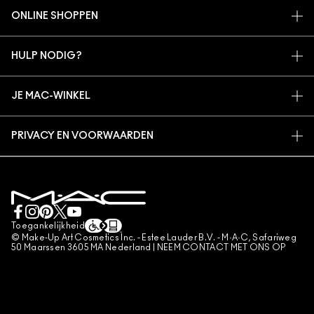
ONS VERHAAL
ONLINE SHOPPEN
ARTISTIEK
MIJN ACCOUNT
MAC VIVA GLAM
HULP NODIG?
AANMELDEN VOOR E-MAILS
BEWUSTE SCHOONHEID
VOLG MIJN BESTELLING
PROMOTIES
CARRIÈREMOGELIJKHEDEN
JE MAC-WINKEL
VEELGESTELDE VRAGEN
MAC PRO-LIDMAATSCHAP
EEN WINKEL ZOEKEN
RETOUREN EN RUILEN
DIERPROEVEN
PRIVACY EN VOORWAARDEN
MAKE-UP SERVICES
LEVERING
PRIVACYBELEID
BOEK EEN MAKE-UP SERVICE
MIJN ACCOUNT
GEBRUIKSVOORWAARDEN
LIVE CHAT
VERKOOPSVOORWAARDEN
NEEM CONTACT MET ONS OP
NAMAAKPRODUCTEN
Toegankelijkheid
CONTACTEER FABRIKANT
© Make-Up Art Cosmetics Inc. - Estee Lauder B.V. - M·A·C, Safariweg
ALGEMENE VOORWAARDEN POA
50 Maarssen 3605 MA Nederland |
NEEM CONTACT MET ONS OP
BEHEER VAN COOKIES