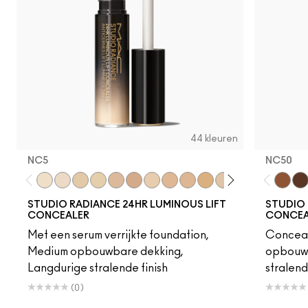
44 kleuren
NC5​
NC50
NC5​
NW5​
NC10​
NC11​
NW10​
NW11​
NC11.5​
NW13​
NC14.5​
NC15​
N12​
NC17​
NC17.5​
NC20​
NC50
NW1
NW
STUDIO RADIANCE 24HR LUMINOUS LIFT
STUDIO 
CONCEALER
CONCEAL
Met een serum verrijkte foundation,
Conceal
Medium opbouwbare dekking,
opbouwb
Langdurige stralende finish
stralend
(0)