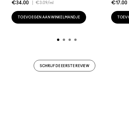
€34.00
|
€17.00
€3.09
/ml
TOEVOEGEN AAN WINKELMANDJE
TOEV
SCHRIJF DE EERSTE REVIEW