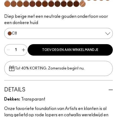
W0
C0
N0
W1
C1
N1
W3
W2
N2
C2
N3
C3
N4
C5
W4
C4
C6
C7
W5
N6
C8
W6
N8
C9
W7
N7
W8
W9
N9
N5
Diep beige met een neutrale gouden ondertoon voor
een donkere huid
C8
TOEVOEGEN AAN WINKELMANDJE
Tot 40% KORTING. Zomersale begint nu.
DETAILS
Dekken:
Transparant
Onze favoriete foundation van Artists en klanten is al
lang geliefd op rode lopers en catwalks wereldwijd en