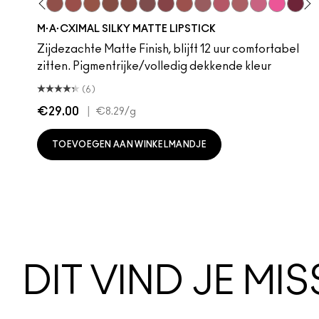
hoto
 M·A·Cximal
oneylove
Kinda Sexy
Café Mocha
Velvet Teddy
Mull It To The Max
Taupe
Warm Teddy
Whirl
Soar
Twig Twist
Sweet Deal
Mehr
Get The Hint?
You Wouldn't Get
Lipstick Sno
Candy Yu
Fleshpo
Capti
Peac
Di
H
M·A·CXIMAL SILKY MATTE LIPSTICK
Zijdezachte Matte Finish, blijft 12 uur comfortabel
zitten. Pigmentrijke/volledig dekkende kleur
(6)
€29.00
|
€8.29
/g
TOEVOEGEN AAN WINKELMANDJE
DIT VIND JE MI