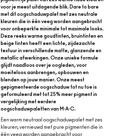
voor je meest uitdagende blik. Dare to bare
met dit oogschaduwpalet met zes neutrale
kleuren die in één veeg worden aangebracht
voor onbeperkte minimale tot maximale looks.
Deze reeks warme goudtinten, bruintinten en
beige tinten heeft een lichte, zijdezachte
textuur in verschillende matte, glanzende en
metallic afwerkingen. Onze unieke formule
glijdt naadloos over je oogleden, voor
moeiteloos aanbrengen, opbouwen en
blenden op jouw manier. Onze meest
gepigmenteerde oogschaduw tot nu toe is
geformuleerd met tot 25% meer pigment in
vergelijking met eerdere
oogschaduwpaletten van M·A·C.
Een warm neutraal oogschaduwpalet met zes
kleuren, vernieuwd met pure pigmenten die in
één veeg worden aangebracht voor