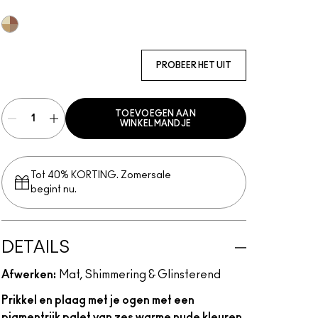
Multi
PROBEER HET UIT
TOEVOEGEN AAN
WINKELMANDJE
Tot 40% KORTING. Zomersale
begint nu.
DETAILS
Afwerken:
Mat, Shimmering & Glinsterend
Prikkel en plaag met je ogen met een
pigmentrijk palet van zes warme nude kleuren