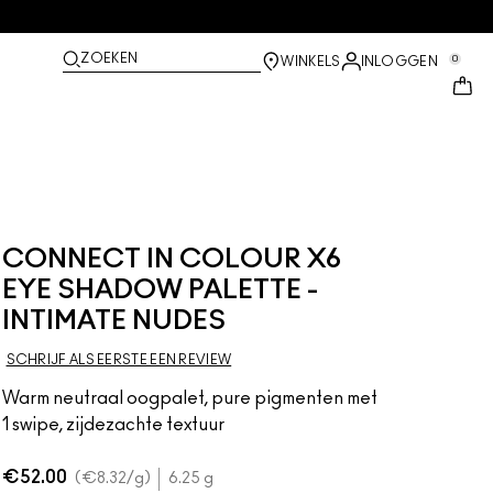
ZOEKEN
0
WINKELS
INLOGGEN
CONNECT IN COLOUR X6
EYE SHADOW PALETTE -
INTIMATE NUDES
SCHRIJF ALS EERSTE EEN REVIEW
Warm neutraal oogpalet, pure pigmenten met
1 swipe, zijdezachte textuur
€52.00
€8.32
/g
6.25 g