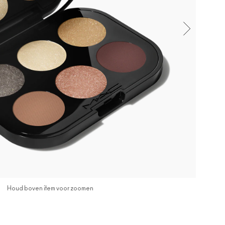
Houd boven item voor zoomen