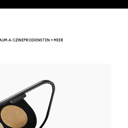
AU
M·A·CZINE
PRO
DIENSTEN + MEER