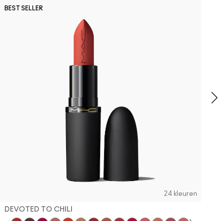
O
BEST SELLER
M
B
C
24 kleuren
DEVOTED TO CHILI