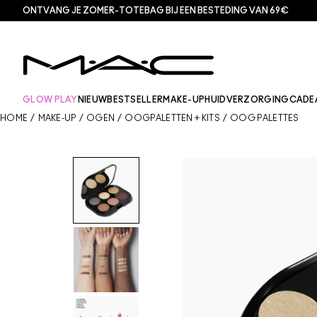
ONTVANG JE ZOMER-TOTEBAG BIJ EEN BESTEDING VAN 69€
GLOW PLAY
NIEUW
BESTSELLER
MAKE-UP
HUIDVERZORGING
CADE
HOME
/
MAKE-UP
/
OGEN
/
OOGPALETTEN + KITS
/
OOG PALETTES