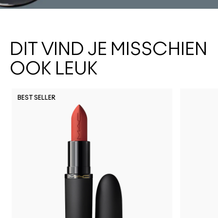
DIT VIND JE MISSCHIEN
OOK LEUK
BEST SELLER
PDA
Spice It 
Can't
Lo