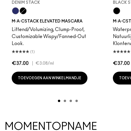
DENIM STACK
BLACK 
Denim Stack
Black Stack
Black S
M·A·CSTACK ELEVATED MASCARA
M·A·CS
Liftend/Volumizing, Clump-Proof,
Waterpr
Customizable Wispy/Fanned-Out
Natuurli
Look.
Klonterv
(1)
€37.00
|
€37.00
€3.08
/ml
TOEVOEGEN AAN WINKELMANDJE
TOEV
MOMENTOPNAME