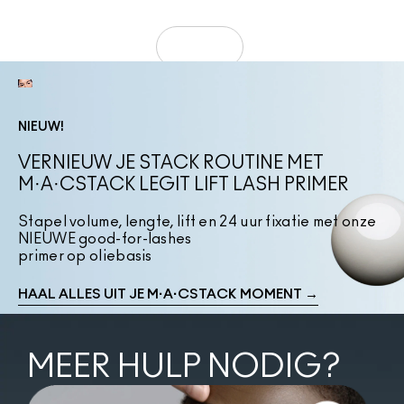
SHOP NU
NIEUW!
VERNIEUW JE STACK ROUTINE MET
M·A·CSTACK LEGIT LIFT LASH PRIMER
Stapel volume, lengte, lift en 24 uur fixatie met onze
NIEUWE good-for-lashes
primer op oliebasis
HAAL ALLES UIT JE M·A·CSTACK MOMENT →
MEER HULP NODIG?