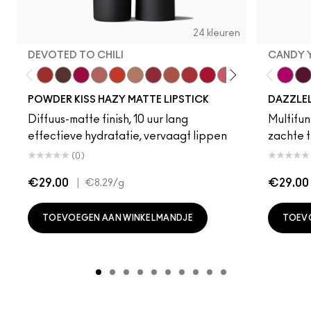
24 kleuren
DEVOTED TO CHILI
CANDY 
Devoted To Chili
Turn To The Left
Twenty-Fun
Teddy 2.0
My Best Life
Off The Market
Dubonnet Buzz
Moving On Up
Brickthrough
Ruby New
Sultriness
Ready To Ming
Stay Curio
A Littl
Candy
On 
Gr
POWDER KISS HAZY MATTE LIPSTICK
DAZZLE
Diffuus-matte finish, 10 uur lang
Multifunc
effectieve hydratatie, vervaagt lippen
zachte t
(0)
€29.00
|
€29.00
€8.29
/g
TOEVOEGEN AAN WINKELMANDJE
TOEV