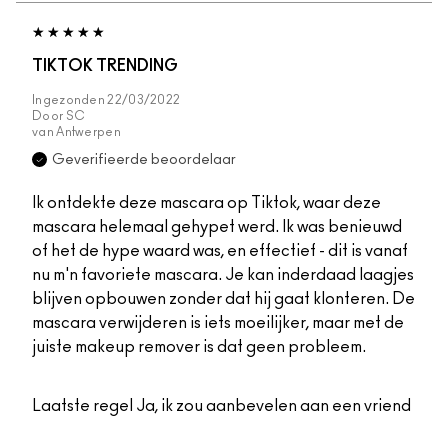
TIKTOK TRENDING
Ingezonden
22/03/2022
Door
SC
van
Antwerpen
Geverifieerde beoordelaar
Ik ontdekte deze mascara op Tiktok, waar deze
mascara helemaal gehypet werd. Ik was benieuwd
of het de hype waard was, en effectief - dit is vanaf
nu m'n favoriete mascara. Je kan inderdaad laagjes
blijven opbouwen zonder dat hij gaat klonteren. De
mascara verwijderen is iets moeilijker, maar met de
juiste makeup remover is dat geen probleem.
Laatste regel
Ja, ik zou aanbevelen aan een vriend