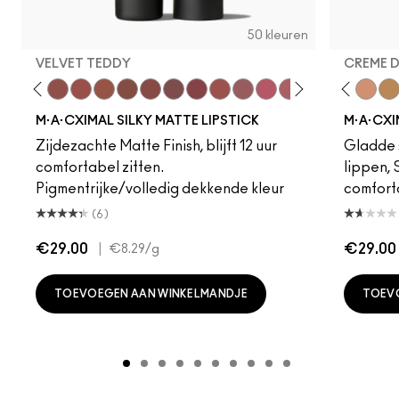
50 kleuren
VELVET TEDDY
CREME 
eddy
e M·A·Cximal
Honeylove
Kinda Sexy
Velvet Teddy
Mull It To The Max
Taupe
Warm Teddy
Whirl
Soar
Twig Twist
Sweet Deal
Mehr
Get The Hint?
Fleshpot
You Wouldn't Get I
Peachstock
Lipstick Snob
HodgePodge
Candy Yum
Stone
Captiv
Creme
Div
Cal
M·A·CXIMAL SILKY MATTE LIPSTICK
M·A·CXI
Zijdezachte Matte Finish, blijft 12 uur
Gladde s
comfortabel zitten.
lippen,
Pigmentrijke/volledig dekkende kleur
comfort
(6)
€29.00
|
€29.00
€8.29
/g
TOEVOEGEN AAN WINKELMANDJE
TOEV