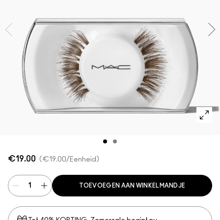
Foundation Finder
Mini MAC
SHOP ALLE BORSTELS
SHOP ALLES GEZICHT
SHOP ALLES OGEN
€19.00
€19.00
/Eenheid
TOEVOEGEN AAN WINKELMANDJE