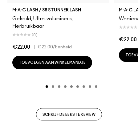
M·A·C LASH / 88 STUNNER LASH
M·A·C L
Gekruld, Ultra-volumineus,
Waaierv
Herbruikbaar
(0)
€22.00
€22.00
|
€22.00
/Eenheid
TOEV
TOEVOEGEN AAN WINKELMANDJE
SCHRIJF DE EERSTE REVIEW