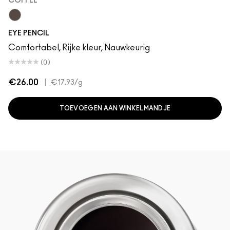
COFFEE
Coffee
EYE PENCIL
Comfortabel, Rijke kleur, Nauwkeurig
(0)
€26.00
|
€17.93
/g
TOEVOEGEN AAN WINKELMANDJE