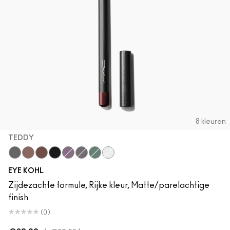
8 kleuren
TEDDY
Smolder
Teddy
Costa Riche
Feline
Prunella
Phone Number
Minted
Fascinating
EYE KOHL
Zijdezachte formule, Rijke kleur, Matte/parelachtige
finish
(0)