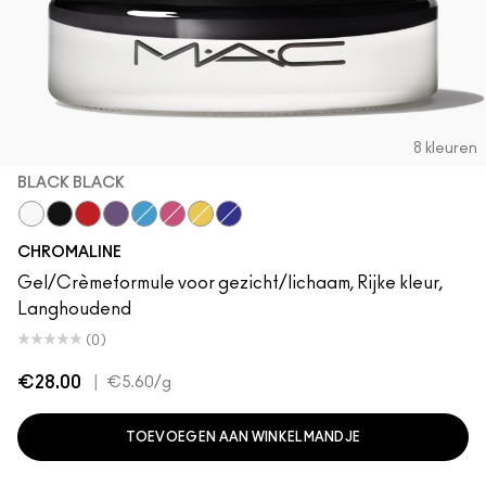
8 kleuren
BLACK BLACK
Pure White
Black Black
Basic Red
Rich Purple
Hi-Def Cyan
Magenta
Primary Yellow
Marine Ultra
CHROMALINE
Gel/Crèmeformule voor gezicht/lichaam, Rijke kleur,
Langhoudend
(0)
€28.00
|
€5.60
/g
TOEVOEGEN AAN WINKELMANDJE