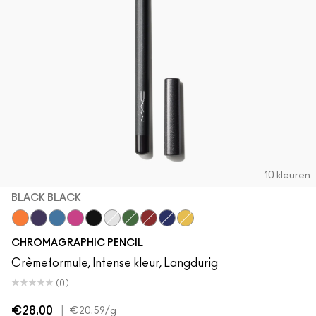
10 kleuren
BLACK BLACK
Genuine Orange
Rich Purple
Hi-Def Cyan
Process Magenta
Black Black
Pure White
Landscape Green
Basic Red
Marine Ultra
Primary Yellow
CHROMAGRAPHIC PENCIL
Crèmeformule, Intense kleur, Langdurig
(0)
€28.00
|
€20.59
/g