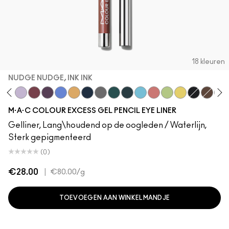
18 kleuren
NUDGE NUDGE, INK INK
orruptible
Skip The Waitlist
Commitment Issues
Nudge Nudge, Ink Ink
Graphic Content
Perpetual Shock!
Neutral Tan
Stay The Night
Isn't It Iron-ic?
Pool Shark
Hell-Bent
Blueberry Milk
Strawberry Milk
Minty Fresh
B-a-n-a-n-a-s
Glide Or D
Sick Ta
Ser
M·A·C COLOUR EXCESS GEL PENCIL EYE LINER
Gelliner, Lang\houdend op de oogleden / Waterlijn,
Sterk gepigmenteerd
(0)
€28.00
|
€80.00
/g
TOEVOEGEN AAN WINKELMANDJE