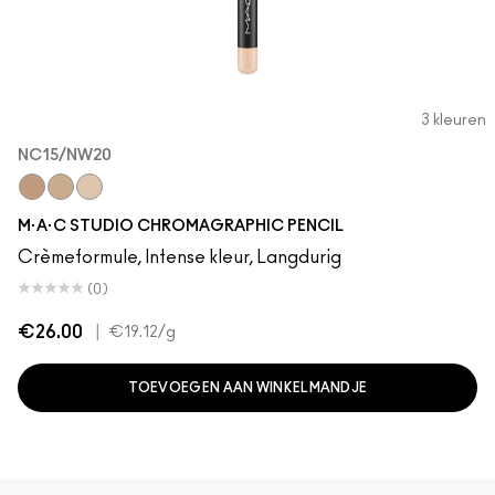
3 kleuren
NC15/NW20
NC42/NW35
NW25/NC30
NC15/NW20
M·A·C STUDIO CHROMAGRAPHIC PENCIL
Crèmeformule, Intense kleur, Langdurig
(0)
€26.00
|
€19.12
/g
TOEVOEGEN AAN WINKELMANDJE