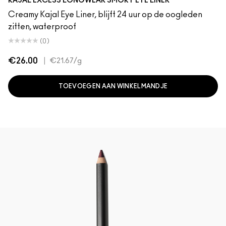
KAJAL EXCESS LONGWEAR SMOKY EYE LINER
Creamy Kajal Eye Liner, blijft 24 uur op de oogleden
zitten, waterproof
(0)
€26.00
|
€21.67
/g
TOEVOEGEN AAN WINKELMANDJE