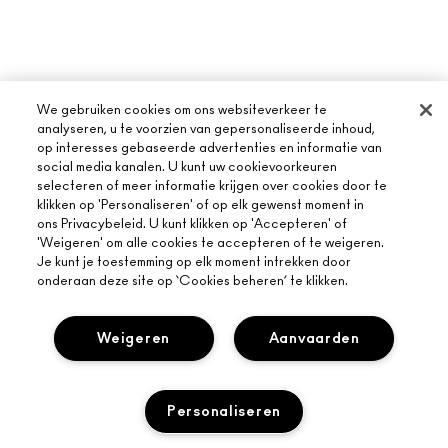
We gebruiken cookies om ons websiteverkeer te
analyseren, u te voorzien van gepersonaliseerde inhoud,
op interesses gebaseerde advertenties en informatie van
social media kanalen. U kunt uw cookievoorkeuren
selecteren of meer informatie krijgen over cookies door te
OVER MAC
klikken op 'Personaliseren' of op elk gewenst moment in
ons Privacybeleid. U kunt klikken op 'Accepteren' of
ONS VERHAAL
'Weigeren' om alle cookies te accepteren of te weigeren.
ONLINE SHOPPEN
ARTISTIEK
Je kunt je toestemming op elk moment intrekken door
onderaan deze site op ‘Cookies beheren’ te klikken.
MIJN ACCOUNT
MAC VIVA GLAM
HULP NODIG?
AANMELDEN VOOR E-MAILS
BEWUSTE SCHOONHEID
Weigeren
Aanvaarden
VOLG MIJN BESTELLING
PROMOTIES
CARRIÈREMOGELIJKHEDEN
JE MAC-WINKEL
VEELGESTELDE VRAGEN
MAC PRO-LIDMAATSCHAP
EEN WINKEL ZOEKEN
RETOUREN EN RUILEN
Personaliseren
DIERPROEVEN
PRIVACY EN VOORWAARDEN
MAKE-UP SERVICES
LEVERING