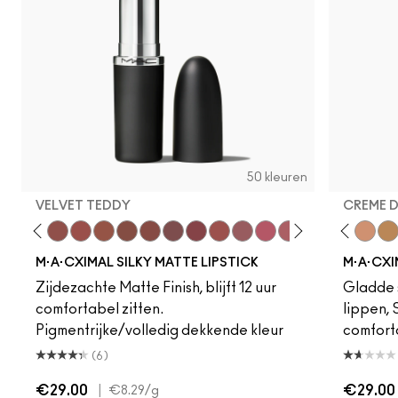
50 kleuren
VELVET TEDDY
CREME 
eddy
e M·A·Cximal
Honeylove
Kinda Sexy
Velvet Teddy
Mull It To The Max
Taupe
Warm Teddy
Whirl
Soar
Twig Twist
Sweet Deal
Mehr
Get The Hint?
Fleshpot
You Wouldn't Get I
Peachstock
Lipstick Snob
HodgePodge
Candy Yum
Stone
Captiv
Creme
Div
Cal
M·A·CXIMAL SILKY MATTE LIPSTICK
M·A·CXI
Zijdezachte Matte Finish, blijft 12 uur
Gladde s
comfortabel zitten.
lippen,
Pigmentrijke/volledig dekkende kleur
comfort
(6)
€29.00
|
€29.00
€8.29
/g