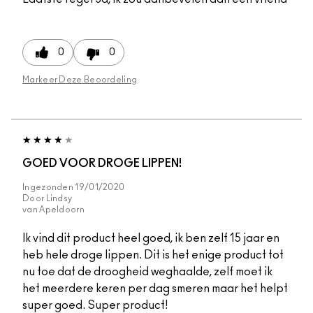
0
0
Markeer Deze Beoordeling
GOED VOOR DROGE LIPPEN!
Ingezonden
19/01/2020
Door
Lindsy
van
Apeldoorn
Ik vind dit product heel goed, ik ben zelf 15 jaar en
heb hele droge lippen. Dit is het enige product tot
nu toe dat de droogheid weghaalde, zelf moet ik
het meerdere keren per dag smeren maar het helpt
super goed. Super product!