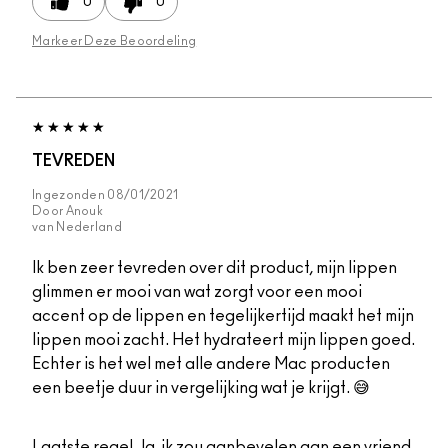
0
0
Markeer Deze Beoordeling
TEVREDEN
Ingezonden
08/01/2021
Door
Anouk
van
Nederland
Ik ben zeer tevreden over dit product, mijn lippen
glimmen er mooi van wat zorgt voor een mooi
accent op de lippen en tegelijkertijd maakt het mijn
lippen mooi zacht. Het hydrateert mijn lippen goed.
Echter is het wel met alle andere Mac producten
een beetje duur in vergelijking wat je krijgt. 😅
Laatste regel
Ja, ik zou aanbevelen aan een vriend