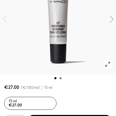
Foundation Finder
Mini MAC
SHOP ALLE BORSTELS
SHOP ALLES GEZICHT
SHOP ALLES OGEN
€27.00
€1.80
/ml
15 ml
15 ml
€27.00