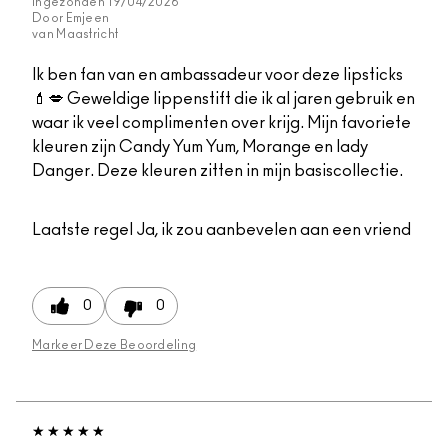
Ingezonden
19/04/2026
Door
Emjeen
van
Maastricht
Ik ben fan van en ambassadeur voor deze lipsticks
💄💋 Geweldige lippenstift die ik al jaren gebruik en
waar ik veel complimenten over krijg. Mijn favoriete
kleuren zijn Candy Yum Yum, Morange en lady
Danger. Deze kleuren zitten in mijn basiscollectie.
Laatste regel
Ja, ik zou aanbevelen aan een vriend
0
0
Markeer Deze Beoordeling