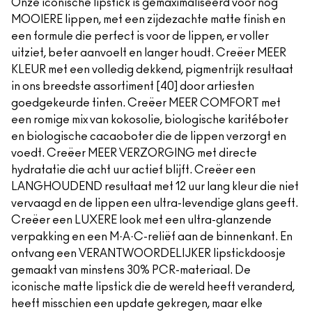
Onze iconische lipstick is gemaximaliseerd voor nog
MOOIERE lippen, met een zijdezachte matte finish en
een formule die perfect is voor de lippen, er voller
uitziet, beter aanvoelt en langer houdt. Creëer MEER
KLEUR met een volledig dekkend, pigmentrijk resultaat
in ons breedste assortiment [40] door artiesten
goedgekeurde tinten. Creëer MEER COMFORT met
een romige mix van kokosolie, biologische karitéboter
en biologische cacaoboter die de lippen verzorgt en
voedt. Creëer MEER VERZORGING met directe
hydratatie die acht uur actief blijft. Creëer een
LANGHOUDEND resultaat met 12 uur lang kleur die niet
vervaagd en de lippen een ultra-levendige glans geeft.
Creëer een LUXERE look met een ultra-glanzende
verpakking en een M·A·C-reliëf aan de binnenkant. En
ontvang een VERANTWOORDELIJKER lipstickdoosje
gemaakt van minstens 30% PCR-materiaal. De
iconische matte lipstick die de wereld heeft veranderd,
heeft misschien een update gekregen, maar elke