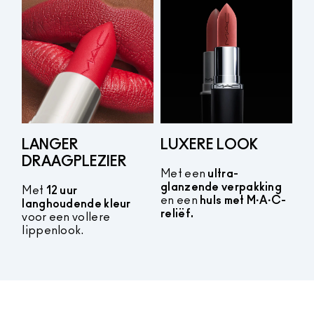
LANGER
LUXERE LOOK
DRAAGPLEZIER
Met een
ultra-
glanzende verpakking
Met
12 uur
en een
huls met M·A·C-
langhoudende kleur
reliëf.
voor een vollere
lippenlook.