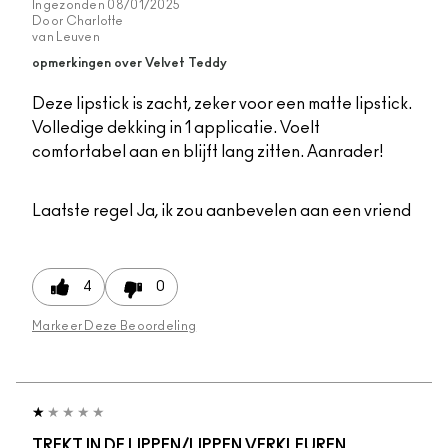
Ingezonden
08/01/2025
Door
Charlotte
van
Leuven
opmerkingen over Velvet Teddy
Deze lipstick is zacht, zeker voor een matte lipstick.
Volledige dekking in 1 applicatie. Voelt
comfortabel aan en blijft lang zitten. Aanrader!
Laatste regel
Ja, ik zou aanbevelen aan een vriend
4
0
Markeer Deze Beoordeling
TREKT IN DE LIPPEN/LIPPEN VERKLEUREN