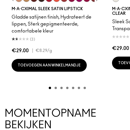
ot
chstock
HodgePodge
Stone
Creme D'Nude
Call It Cozy
Paramount
Film Noir
Brave Red
Morange
Sweetheart
Lovers Only
Popstar Pink
Maraschino, Much?
Brick-O-La
Grapefruit Pu
Saint Ger
In The C
Amorou
Tilt
M·A·CXIMAL SLEEK SATIN LIPSTICK
M·A·CXIM
CLEAR
Gladde satijnen finish, Hydrateert de
Sleek Sa
lippen, Sterk gepigmenteerde,
Transpa
comfortabele kleur
(3)
€29.00
€29.00
|
€8.29
/g
TOEV
TOEVOEGEN AAN WINKELMANDJE
MOMENTOPNAME
BEKIJKEN