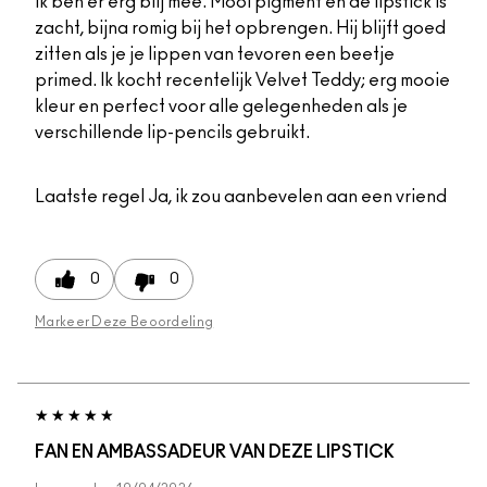
Ik ben er erg blij mee. Mooi pigment en de lipstick is
zacht, bijna romig bij het opbrengen. Hij blijft goed
zitten als je je lippen van tevoren een beetje
primed. Ik kocht recentelijk Velvet Teddy; erg mooie
kleur en perfect voor alle gelegenheden als je
verschillende lip-pencils gebruikt.
Laatste regel
Ja, ik zou aanbevelen aan een vriend
0
0
Markeer Deze Beoordeling
FAN EN AMBASSADEUR VAN DEZE LIPSTICK