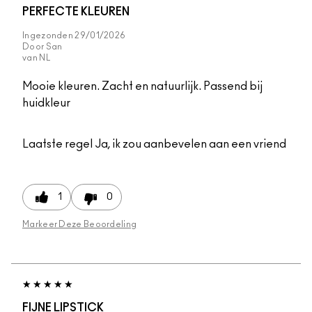
PERFECTE KLEUREN
Ingezonden
29/01/2026
Door
San
van
NL
Mooie kleuren. Zacht en natuurlijk. Passend bij
huidkleur
Laatste regel
Ja, ik zou aanbevelen aan een vriend
1
0
Markeer Deze Beoordeling
FIJNE LIPSTICK