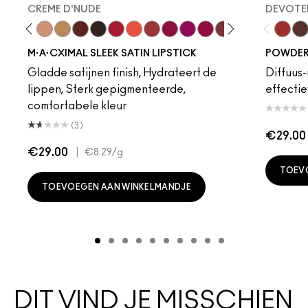
CREME D'NUDE
DEVOTED
ot
chstock
HodgePodge
Stone
Creme D'Nude
Call It Cozy
Paramount
Film Noir
Brave Red
Morange
Sweetheart
Lovers Only
Popstar Pink
Maraschino, Much?
Brick-O-La
Grapefruit Pu
Saint Ger
Amorou
Devote
Tilt
Tur
M·A·CXIMAL SLEEK SATIN LIPSTICK
POWDER 
Gladde satijnen finish, Hydrateert de
Diffuus-
lippen, Sterk gepigmenteerde,
effectie
comfortabele kleur
(3)
€29.00
€29.00
|
€8.29
/g
TOEV
TOEVOEGEN AAN WINKELMANDJE
DIT VIND JE MISSCHIEN