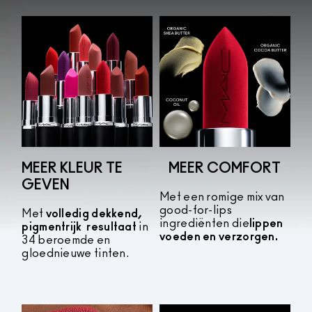
MEER KLEUR TE
MEER COMFORT
GEVEN
Met een romige mix van
good-for-lips
Met
volledig dekkend,
ingrediënten die
lippen
pigmentrijk
resultaat
in
voeden en verzorgen.
34 beroemde en
gloednieuwe tinten.