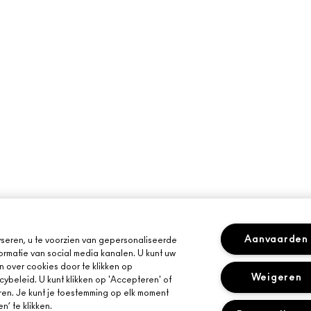
Aanvaarden
seren, u te voorzien van gepersonaliseerde
ormatie van social media kanalen. U kunt uw
n over cookies door te klikken op
Weigeren
cybeleid. U kunt klikken op 'Accepteren' of
ren. Je kunt je toestemming op elk moment
’ te klikken.