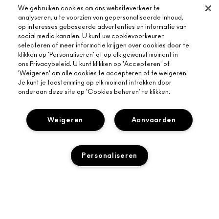
We gebruiken cookies om ons websiteverkeer te
analyseren, u te voorzien van gepersonaliseerde inhoud,
op interesses gebaseerde advertenties en informatie van
social media kanalen. U kunt uw cookievoorkeuren
selecteren of meer informatie krijgen over cookies door te
klikken op 'Personaliseren' of op elk gewenst moment in
ons Privacybeleid. U kunt klikken op 'Accepteren' of
'Weigeren' om alle cookies te accepteren of te weigeren.
Je kunt je toestemming op elk moment intrekken door
onderaan deze site op ‘Cookies beheren’ te klikken.
Weigeren
Aanvaarden
Personaliseren
OVER MAC
ONS VERHAAL
ONLINE SHOPPEN
ARTISTIEK
MIJN ACCOUNT
TOEVOEGEN AAN WINKELMANDJE
MAC VIVA GLAM
HULP NODIG?
AANMELDEN VOOR E-MAILS
BEWUSTE SCHOONHEID