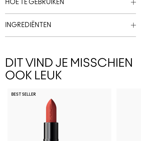
HOE TE GEBRUIKEN
INGREDIËNTEN
DIT VIND JE MISSCHIEN
OOK LEUK
BEST SELLER
Spice It Up
Syrup
Sunny Van
Can't
Si