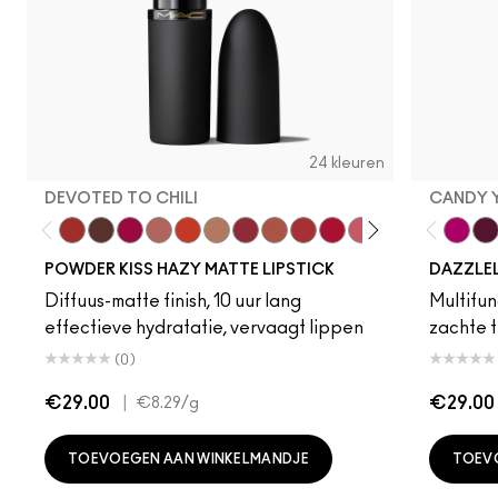
24 kleuren
DEVOTED TO CHILI
CANDY 
Devoted To Chili
Turn To The Left
Twenty-Fun
Teddy 2.0
My Best Life
Off The Market
Dubonnet Buzz
Moving On Up
Brickthrough
Ruby New
Sultriness
Ready To Ming
Stay Curio
A Littl
Candy
On 
Gr
POWDER KISS HAZY MATTE LIPSTICK
DAZZLE
Diffuus-matte finish, 10 uur lang
Multifunc
effectieve hydratatie, vervaagt lippen
zachte t
(0)
€29.00
|
€29.00
€8.29
/g
TOEVOEGEN AAN WINKELMANDJE
TOEV