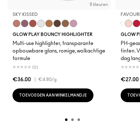
8 kleuren
SKY KISSED
FAVOUR
Sky Kissed
Sunset Drizzle
Cloud Candy
Wind Chill
Cloudburst
GlowZone
Sepia Skies
Stratus
Favour
Ba
GLOW PLAY BOUNCY HIGHLIGHTER
GLOW PL
Multi-use highlighter, transparante
PH-geac
opbouwbare glans, romige, wolkachtige
tinten. 
formule
dag lang
(0)
€36.00
|
€27.00
€4.80
/g
TOEVOEGEN AAN WINKELMANDJE
TOEV