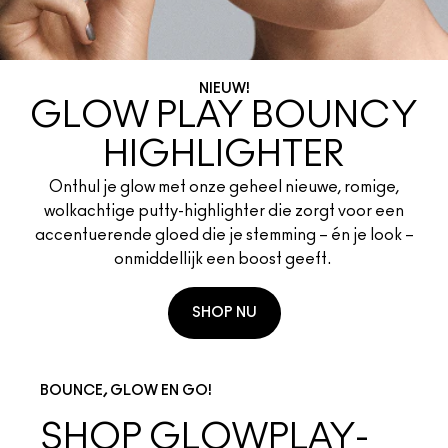
Foundation Finder
Mini MAC
SHOP ALLE BORSTELS
SHOP ALLES GEZICHT
SHOP ALLES OGEN
NIEUW!
GLOW PLAY BOUNCY
HIGHLIGHTER
Onthul je glow met onze geheel nieuwe, romige,
wolkachtige putty-highlighter die zorgt voor een
accentuerende gloed die je stemming – én je look –
onmiddellijk een boost geeft.
SHOP NU
BOUNCE, GLOW EN GO!
SHOP GLOWPLAY-