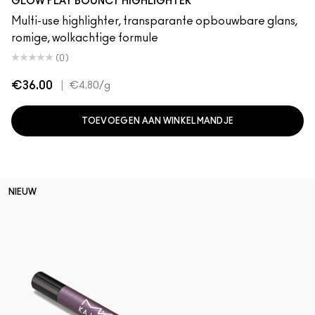
GLOW PLAY BOUNCY HIGHLIGHTER
Multi-use highlighter, transparante opbouwbare glans,
romige, wolkachtige formule
(0)
€36.00
|
€4.80
/g
TOEVOEGEN AAN WINKELMANDJE
NIEUW