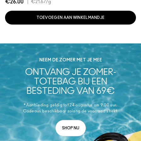
€26.00
|
€21.67
/g
TOEVOEGEN AAN WINKELMANDJE
NEEM DE ZOMER MET JE MEE
ONTVANG JE ZOMER-
TOTEBAG BIJ EEN
BESTEDING VAN 69€
*Aanbieding geldig tot 24 augustus om 9.00 uur.
Cadeaus beschikbaar zolang de voorraad strekt.
SHOP NU