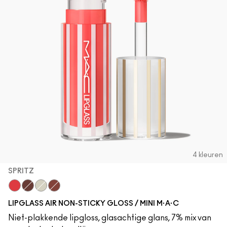
4 kleuren
SPRITZ
Spritz
Aesthetic
Frosting
Casual
LIPGLASS AIR NON-STICKY GLOSS / MINI M·A·C
Niet-plakkende lipgloss, glasachtige glans, 7% mix van