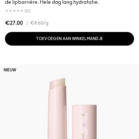
de lipbarrière. Hele dag lang hydratatie.
(0)
€27.00
|
€8.60
/g
TOEVOEGEN AAN WINKELMANDJE
NIEUW