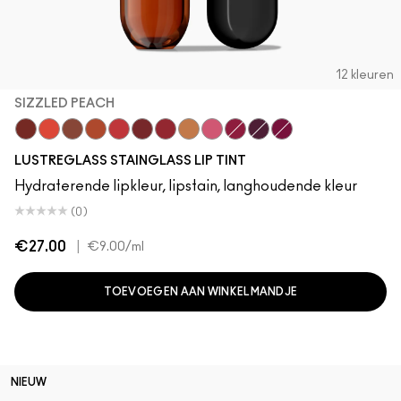
12 kleuren
SIZZLED PEACH
Cake Topper
Traffic
Posh Pit
Sizzled Peach
See Sheer
Business Casual
XOXO
Trinket
Sneaky Pink
Zoomies
Grapevinyl
Soda Poppy
LUSTREGLASS STAINGLASS LIP TINT
Hydraterende lipkleur, lipstain, langhoudende kleur
(0)
€27.00
|
€9.00
/ml
TOEVOEGEN AAN WINKELMANDJE
NIEUW