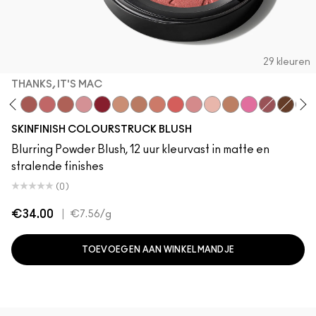
29 kleuren
THANKS, IT'S MAC
of
ddy
ir Buff
lba
LaLaLavender
Thanks, It's MAC
Pinch Me
No Filter
Blushbaby
Ruby Wooed
Sunbasque
Gingerly
Peachtwist
Pink Flamingo
Desert Rose
Babygirl
Coppertone
Candy Yum Yu
Sinner
Antique
Plu
SKINFINISH COLOURSTRUCK BLUSH
Blurring Powder Blush, 12 uur kleurvast in matte en
stralende finishes
(0)
€34.00
|
€7.56
/g
TOEVOEGEN AAN WINKELMANDJE