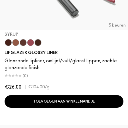
5 kleuren
SYRUP
Acai
Cool Spice
MACchiato
Syrup
Chestnut
LIPGLAZER GLOSSY LINER
Glanzende lipliner, omlijnt/vult/glanst lippen, zachte
glanzende finish
(0)
€26.00
|
€104.00
/g
TOEVOEGEN AAN WINKELMANDJE