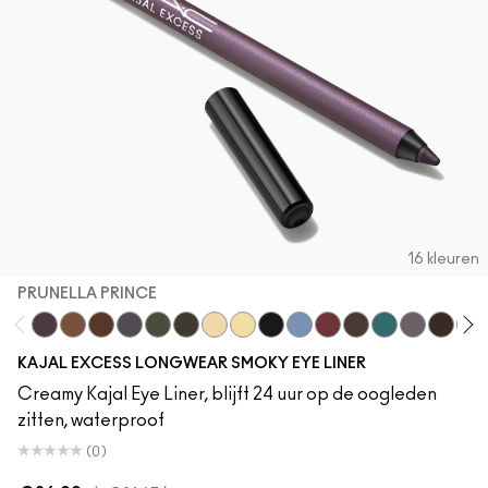
16 kleuren
PRUNELLA PRINCE
Prunella Prince
HodgePodging
Costa Niche
New Number
Swamped
Archetaupe
Twinkle Toast
Ecru
Pitch
Iceflower
Decanted
Vintage Teddy
Peacock
Smoked Qu
Bark
Sto
KAJAL EXCESS LONGWEAR SMOKY EYE LINER
Creamy Kajal Eye Liner, blijft 24 uur op de oogleden
zitten, waterproof
(0)