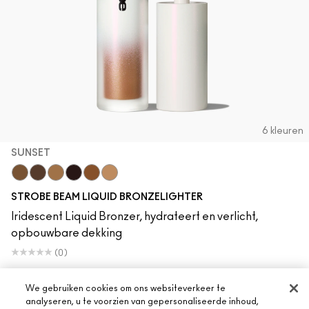
6 kleuren
SUNSET
Sunset
Daylite
Flashlite
Sunbeam
Warmlite
Sunlite
STROBE BEAM LIQUID BRONZELIGHTER
Iridescent Liquid Bronzer, hydrateert en verlicht,
opbouwbare dekking
(0)
€29.00
|
€6.74
/ml
We gebruiken cookies om ons websiteverkeer te
analyseren, u te voorzien van gepersonaliseerde inhoud,