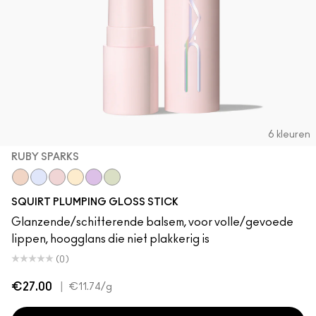
6 kleuren
RUBY SPARKS
Lava Sparks
Nova Sparks
Ruby Sparks
Solar Sparks
Violet Sparks
Squirt Sparks
SQUIRT PLUMPING GLOSS STICK
Glanzende/schitterende balsem, voor volle/gevoede
lippen, hoogglans die niet plakkerig is
(0)
€27.00
|
€11.74
/g