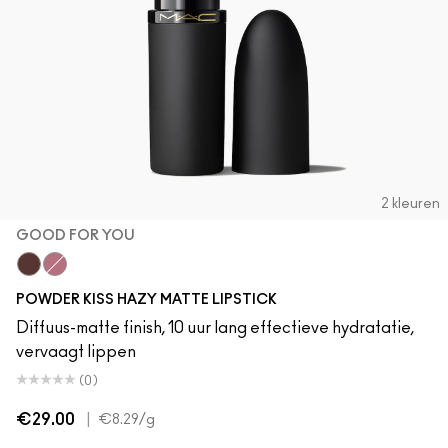
2 kleuren
GOOD FOR YOU
Good For You
Girls Weekend
POWDER KISS HAZY MATTE LIPSTICK
Diffuus-matte finish, 10 uur lang effectieve hydratatie,
vervaagt lippen
(0)
€29.00
|
€8.29
/g