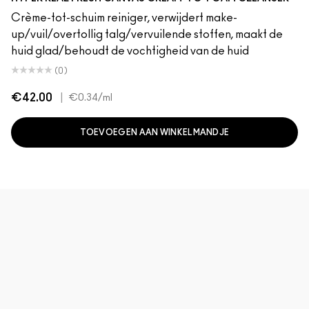
Crème-tot-schuim reiniger, verwijdert make-
up/vuil/overtollig talg/vervuilende stoffen, maakt de
huid glad/behoudt de vochtigheid van de huid
(0)
€42.00
|
€0.34
/ml
TOEVOEGEN AAN WINKELMANDJE