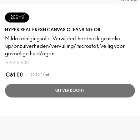
200 ml
HYPER REAL FRESH CANVAS CLEANSING OIL
Milde reinigingsolie, Verwijdert hardnekkige make-
up/onzuiverheden/vervuiling/microstof, Veilig voor
gevoelige huid/ogen
(0)
€61.00
|
€0.31
/ml
UITVERKOCHT