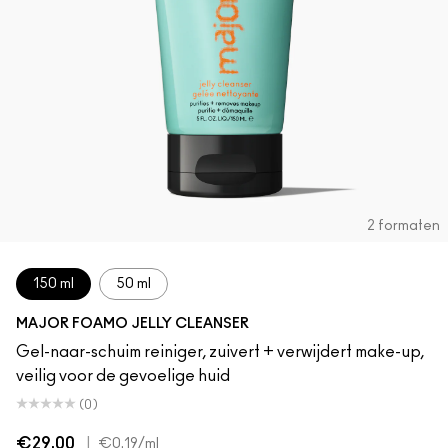
2 formaten
150 ml
50 ml
MAJOR FOAMO JELLY CLEANSER
Gel-naar-schuim reiniger, zuivert + verwijdert make-up,
veilig voor de gevoelige huid
(0)
€29.00
|
€0.19
/ml