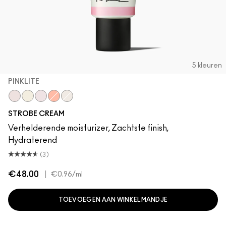
5 kleuren
PINKLITE
Pinklite
Goldlite
Uvlite
Peachlite
Bronzelite
STROBE CREAM
Verhelderende moisturizer, Zachtste finish,
Hydraterend
(3)
€48.00
|
€0.96
/ml
TOEVOEGEN AAN WINKELMANDJE