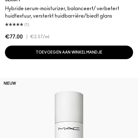
SERUM
Hybride serum-moisturizer, balanceert/ verbetert
huidtextuur, versterkt huidbarrière/biedt glans
(1)
€77.00
|
€2.57
/ml
TOEVOEGEN AAN WINKELMANDJE
NIEUW