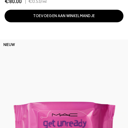
€80.00
|
€0.53
/ml
TOEVOEGEN AAN WINKELMANDJE
NIEUW