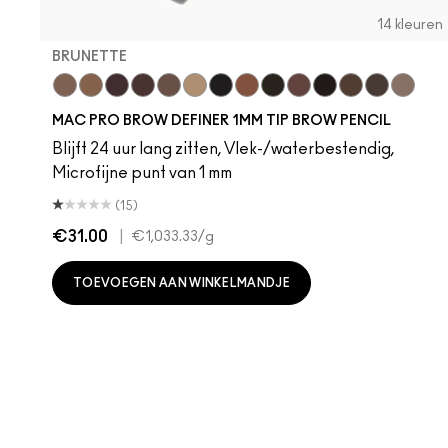
14 kleuren
BRUNETTE
Brunette
Fling
Genuine Aubergine
Hickory
Lingering
Omega
Onyx
Penny
Spiked
Strut
Stud
Stylized
Taupe
Thunde
MAC PRO BROW DEFINER 1MM TIP BROW PENCIL
Blijft 24 uur lang zitten, Vlek-/waterbestendig,
Microfijne punt van 1 mm
(15)
€31.00
|
€1,033.33
/g
TOEVOEGEN AAN WINKELMANDJE