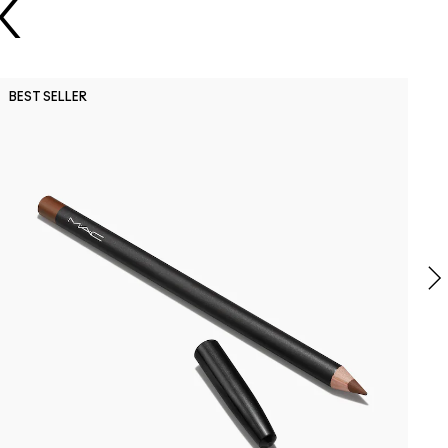
K
P
BEST SELLER
N
T
M
2
m