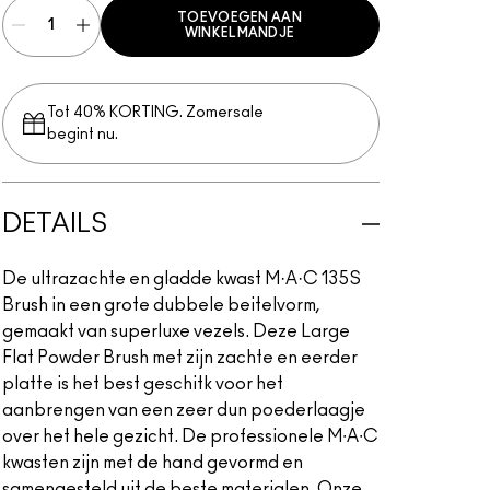
TOEVOEGEN AAN
WINKELMANDJE
Tot 40% KORTING. Zomersale
begint nu.
DETAILS
De ultrazachte en gladde kwast M·A·C 135S
Brush in een grote dubbele beitelvorm,
gemaakt van superluxe vezels. Deze Large
Flat Powder Brush met zijn zachte en eerder
platte is het best geschitk voor het
aanbrengen van een zeer dun poederlaagje
over het hele gezicht. De professionele M∙A∙C
kwasten zijn met de hand gevormd en
samengesteld uit de beste materialen. Onze