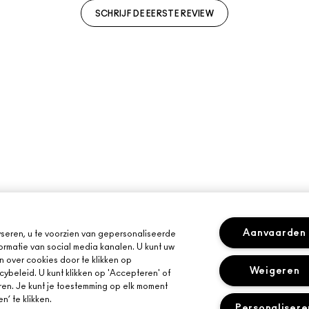
SCHRIJF DE EERSTE REVIEW
Aanvaarden
seren, u te voorzien van gepersonaliseerde
ormatie van social media kanalen. U kunt uw
n over cookies door te klikken op
Weigeren
cybeleid. U kunt klikken op 'Accepteren' of
ren. Je kunt je toestemming op elk moment
’ te klikken.
Personalisere