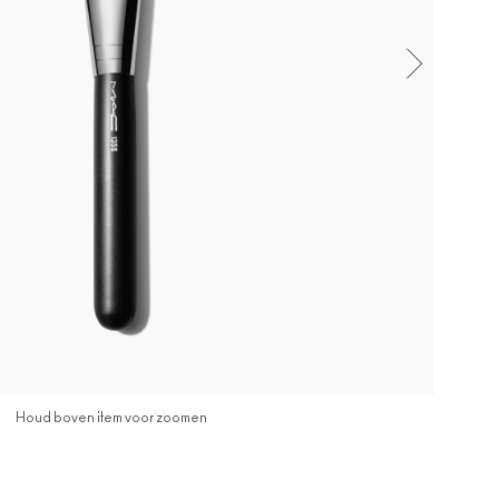
Houd boven item voor zoomen