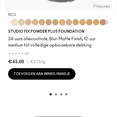
71 kleuren
NC5
r
NC5
NC12
NC15
NC16
NC17
NC18​
NC20​
NC25​
NC27​
Subculture
NC37​
Stripdown
NC38​
Boldly Bare
NC41​
Spice
NC42
Whirl
NC43.5​
Dervish
NC44
Edg
N
STUDIO FIX POWDER PLUS FOUNDATION
24-uurs oliecontrole, Blur-Matte Finish, 12-uur
medium tot volledige opbouwbare dekking
(0)
€45.00
|
€3.75
/g
TOEVOEGEN AAN WINKELMANDJE