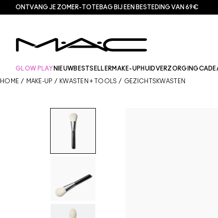
ONTVANG JE ZOMER-TOTEBAG BIJ EEN BESTEDING VAN 69€
GLOW PLAY
NIEUW
BESTSELLER
MAKE-UP
HUIDVERZORGING
CADE
HOME
/
MAKE-UP
/
KWASTEN + TOOLS
/
GEZICHTSKWASTEN