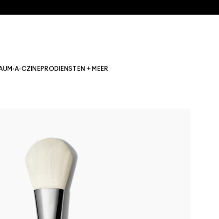
AU
M·A·CZINE
PRO
DIENSTEN + MEER