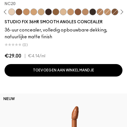
NC20
17.5
NC11.5
NW10
NC50
NC42
NC20
NC30
NW68
NW40
NC14.5
NC37
NW43
NW25
NC65
NW35
NC40
NC55
NC
STUDIO FIX 36HR SMOOTH ANGLES CONCEALER
36-uur concealer, volledig opbouwbare dekking,
natuurlijke matte finish
(0)
€29.00
|
€4.14
/ml
TOEVOEGEN AAN WINKELMANDJE
NIEUW