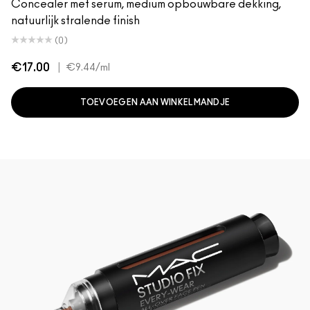
Concealer met serum, medium opbouwbare dekking,
natuurlijk stralende finish
(0)
€17.00
|
€9.44
/ml
TOEVOEGEN AAN WINKELMANDJE