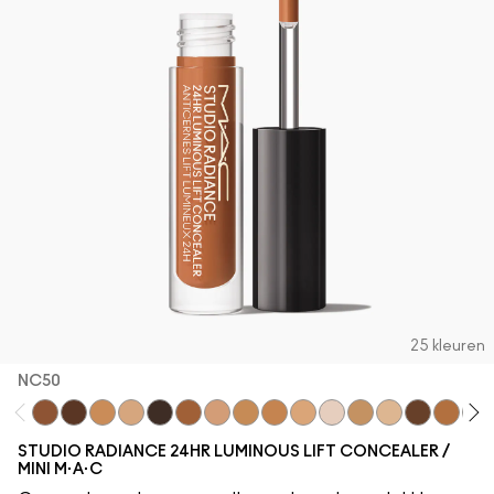
25 kleuren
NC50
NC50
NW55
NC40
NC17.5
NW65
NW45
NW20
NC42
NC44
NW15
NW5
NC37
NC17
NW50
NC45
NC
STUDIO RADIANCE 24HR LUMINOUS LIFT CONCEALER /
MINI M·A·C