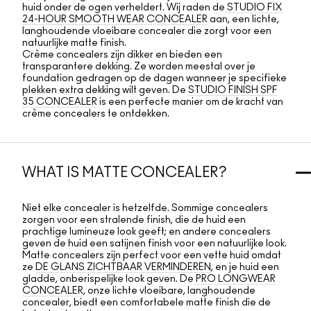
huid onder de ogen verheldert. Wij raden de
STUDIO FIX
24-HOUR SMOOTH WEAR CONCEALER
aan, een lichte,
langhoudende vloeibare concealer die zorgt voor een
natuurlijke matte finish.
Crème concealers zijn dikker en bieden een
transparantere dekking. Ze worden meestal over je
foundation gedragen op de dagen wanneer je specifieke
plekken extra dekking wilt geven. De
STUDIO FINISH SPF
35 CONCEALER
is een perfecte manier om de kracht van
crème concealers te ontdekken.
WHAT IS MATTE CONCEALER?
Niet elke concealer is hetzelfde. Sommige concealers
zorgen voor een stralende finish, die de huid een
prachtige lumineuze look geeft; en andere concealers
geven de huid een satijnen finish voor een natuurlijke look.
Matte concealers zijn perfect voor een vette huid omdat
ze
DE GLANS ZICHTBAAR VERMINDEREN
, en je huid een
gladde, onberispelijke look geven. De
PRO LONGWEAR
CONCEALER
, onze lichte vloeibare, langhoudende
concealer, biedt een comfortabele matte finish die de