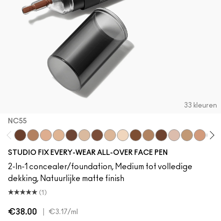
33 kleuren
NC55
NC55
NC41
NW25
NW18
NW55
NW15
NW45
NC17
NC13
NC50
NC35
NW50
NW20
NC30
NW30
NW
STUDIO FIX EVERY-WEAR ALL-OVER FACE PEN
2-In-1 concealer/foundation, Medium tot volledige
dekking, Natuurlijke matte finish
(1)
€38.00
|
€3.17
/ml