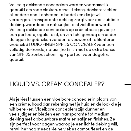
Volledig dekkende concealers worden voornamelijk
gebruikt om rode vlekken, acnelittekens, donkere vlekken
of andere oneffenheden te bedekken die je wilt
verbergen. Transparante dekking zorgt voor een subtiele
dekking, waardoor je natuurlijke teint zichtbaar wordt.
Volledig dekkende concealers op crèmebasis geven je
een perfecte, egale teint, en zijn licht genoeg om onder
de ogen te gebruiken zonder te vouwen of te klonteren.
Gebruik
STUDIO FINISH SPF 35 CONCEALER
voor een
volledig dekkende, natuurlijke finish met de extra bonus
van SPF 35 zonbescherming - perfect voor dagelijks
gebruik.
LIQUID VS. CREAM CONCEALER?
Als je kiest tussen een vloeibare concealer in plaats van
een crème, houd dan rekening met je huid en de look die je
wilt bereiken. Vloeibare concealers zijn dunner en
veelzijdiger en bieden een transparante tot medium
dekking met opbouwbare matte en satijnen finishes. Ze
zijn perfect voor dagen waarop je een lichte dekking wilt,
terwijl het nog steeds kleine vlekjes camoufleert en de