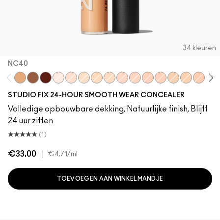
34 kleuren
NC40
NC40
NW53
NW60
NW10
NW15
NC10
NC30
NC15
NW20
NW22
NW28
NW24
NC20
NC25
NW25
NW
STUDIO FIX 24-HOUR SMOOTH WEAR CONCEALER
Volledige opbouwbare dekking, Natuurlijke finish, Blijft
24 uur zitten
(1)
€33.00
|
€4.71
/ml
TOEVOEGEN AAN WINKELMANDJE