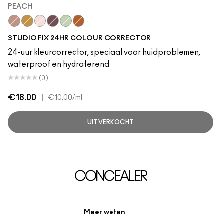
PEACH
Peach
Ochre
Light Pink
Neutral Violet
Mint
Pure Orange
STUDIO FIX 24HR COLOUR CORRECTOR
24-uur kleurcorrector, speciaal voor huidproblemen,
waterproof en hydraterend
(0)
€18.00
|
€10.00
/ml
UITVERKOCHT
CONCEALER
Meer weten