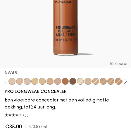
16 kleuren
NW45
NC20
NW20
NW15
NC30
NC25
NC42
NW30
NW45
NW50
NC15
NC35
NW25
NW35
NC45
NW40
NC
PRO LONGWEAR CONCEALER
Een vloeibare concealer met een volledig matte
dekking, tot 24 uur lang.
(3)
€35.00
|
€3.89
/ml