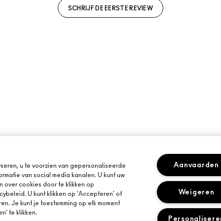
SCHRIJF DE EERSTE REVIEW
Aanvaarden
seren, u te voorzien van gepersonaliseerde
ormatie van social media kanalen. U kunt uw
n over cookies door te klikken op
Weigeren
cybeleid. U kunt klikken op 'Accepteren' of
ren. Je kunt je toestemming op elk moment
’ te klikken.
Personalisere