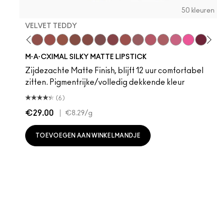
50 kleuren
VELVET TEDDY
hoto
 M·A·Cximal
oneylove
Kinda Sexy
Café Mocha
Velvet Teddy
Mull It To The Max
Taupe
Warm Teddy
Whirl
Soar
Twig Twist
Sweet Deal
Mehr
Get The Hint?
You Wouldn't Get
Lipstick Sno
Candy Yu
Fleshpo
Capti
Peac
Di
H
M·A·CXIMAL SILKY MATTE LIPSTICK
Zijdezachte Matte Finish, blijft 12 uur comfortabel
zitten. Pigmentrijke/volledig dekkende kleur
(6)
€29.00
|
€8.29
/g
TOEVOEGEN AAN WINKELMANDJE