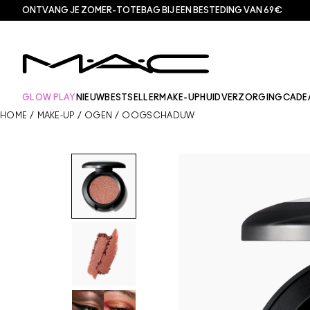
ONTVANG JE ZOMER-TOTEBAG BIJ EEN BESTEDING VAN 69€
GLOW PLAY
NIEUW
BESTSELLER
MAKE-UP
HUIDVERZORGING
CADE
HOME
/
MAKE-UP
/
OGEN
/
OOGSCHADUW