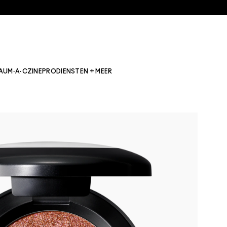
AU
M·A·CZINE
PRO
DIENSTEN + MEER