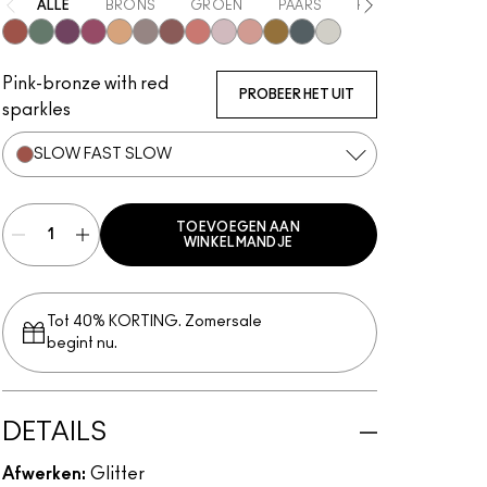
ALLE
BRONS
GROEN
PAARS
ROZE
GEEL
Slow Fast Slow
Try Me On
Can't Stop Don't Stop
Pink Lightning
Oh So Gilty
She Sparkles
Dreamy Beams
Let's Roll
Shine Delight
Last Dance
I Like 2 Watch
Private Jet
Twinkle
Pink-bronze with red
PROBEER HET UIT
sparkles
SLOW FAST SLOW
TOEVOEGEN AAN
WINKELMANDJE
Tot 40% KORTING. Zomersale
begint nu.
DETAILS
Afwerken:
Glitter