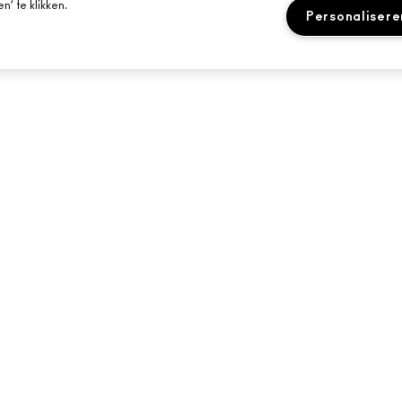
’ te klikken.
Personalisere
HULP NODIG?
JE MAC-WINKEL
VOLG MIJN BESTELLING
EEN WINKEL ZOE
E-MAILS
VEELGESTELDE VRAGEN
MAKE-UP SERVIC
RETOUREN EN RUILEN
BOEK EEN MAKE-
LEVERING
MIJN ACCOUNT
LIVE CHAT
NEEM CONTACT MET ONS OP
CONTACTEER FABRIKANT
id
© Make-Up Art Cosmetics Inc. - Estee Lauder B.V. - M·A·C, Saf