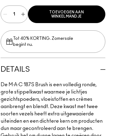
TOEVOEGEN AAN
WINKELMANDJE
Tot 40% KORTING. Zomersale
begint nu.
DETAILS
De M∙A∙C 187S Brush is een volledig ronde,
grote stippelkwast waarmee je lichtjes
gezichtspoeders, vloeistoffen en crèmes
aanbrengt en blendt. Deze kwast met twee
soorten vezels heeft extra uitgewaaierde
uiteinden en een dichtere kern om producten
dun maar gecontroleerd aan te brengen.
Gebruik het om dunne lagen te creëren door