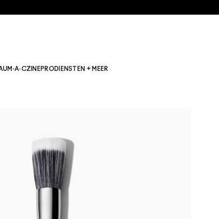
AU
M·A·CZINE
PRO
DIENSTEN + MEER