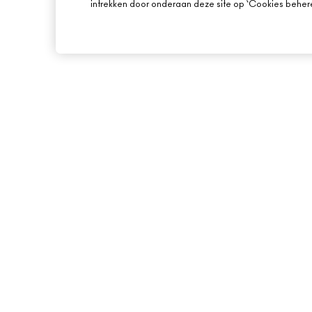
intrekken door onderaan deze site op ‘Cookies beheren
OVER MAC
ONLINE SHOPPEN
ONS VERHAAL
MIJN ACCOUNT
ARTISTIEK
AANMELDEN VOOR 
MAC VIVA GLAM
PROMOTIES
BEWUSTE SCHOONHEID
CARRIÈREMOGELIJKHEDEN
MAC PRO-LIDMAATSCHAP
DIERPROEVEN
Toegankelijkhe