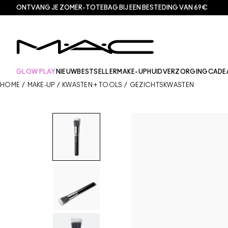
ONTVANG JE ZOMER-TOTEBAG BIJ EEN BESTEDING VAN 69€
GLOW PLAY
NIEUW
BESTSELLER
MAKE-UP
HUIDVERZORGING
CADE
HOME
/
MAKE-UP
/
KWASTEN + TOOLS
/
GEZICHTSKWASTEN