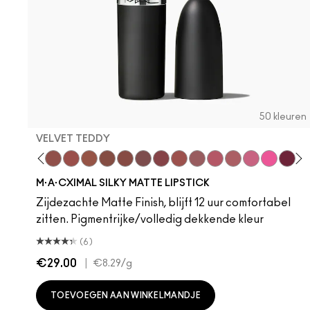
50 kleuren
VELVET TEDDY
 Teddy
are M·A·Cximal
Honeylove
Kinda Sexy
Velvet Teddy
Mull It To The Max
Taupe
Warm Teddy
Whirl
Soar
Twig Twist
Sweet Deal
Mehr
Get The Hint?
You Wouldn't Get
Lipstick Sno
Candy Yu
Fleshpo
Capti
Peac
Di
H
M·A·CXIMAL SILKY MATTE LIPSTICK
Zijdezachte Matte Finish, blijft 12 uur comfortabel
zitten. Pigmentrijke/volledig dekkende kleur
(6)
€29.00
|
€8.29
/g
TOEVOEGEN AAN WINKELMANDJE