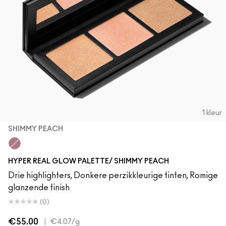
1 kleur
SHIMMY PEACH
Shimmy Peach
HYPER REAL GLOW PALETTE/ SHIMMY PEACH
Drie highlighters, Donkere perzikkleurige tinten, Romige
glanzende finish
(0)
€55.00
|
€4.07
/g