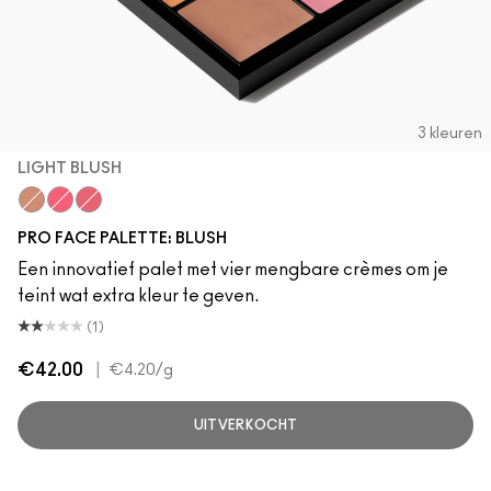
3 kleuren
LIGHT BLUSH
Light Blush
Bright Blush
Deep Blush
PRO FACE PALETTE: BLUSH
Een innovatief palet met vier mengbare crèmes om je
teint wat extra kleur te geven.
(1)
€42.00
|
€4.20
/g
UITVERKOCHT