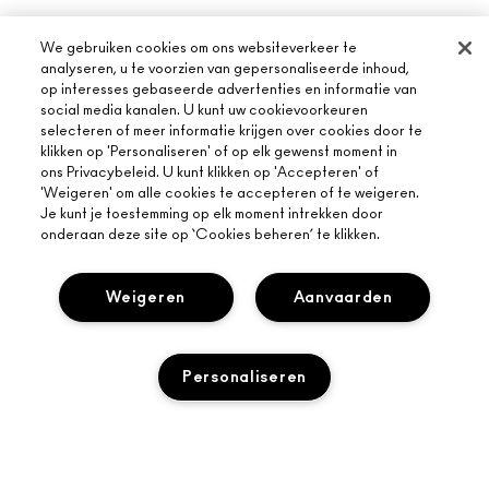
We gebruiken cookies om ons websiteverkeer te
analyseren, u te voorzien van gepersonaliseerde inhoud,
op interesses gebaseerde advertenties en informatie van
social media kanalen. U kunt uw cookievoorkeuren
selecteren of meer informatie krijgen over cookies door te
klikken op 'Personaliseren' of op elk gewenst moment in
ons Privacybeleid. U kunt klikken op 'Accepteren' of
'Weigeren' om alle cookies te accepteren of te weigeren.
Je kunt je toestemming op elk moment intrekken door
onderaan deze site op ‘Cookies beheren’ te klikken.
OVER MAC
ONS VERHAAL
Weigeren
Aanvaarden
ONLINE SHOPPEN
ARTISTIEK
MIJN ACCOUNT
MAC VIVA GLAM
HULP NODIG?
Personaliseren
AANMELDEN VOOR E-MAILS
BEWUSTE SCHOONHEID
VOLG MIJN BESTELLING
PROMOTIES
CARRIÈREMOGELIJKHEDEN
JE MAC-WINKEL
VEELGESTELDE VRAGEN
MAC PRO-LIDMAATSCHAP
EEN WINKEL ZOEKEN
RETOUREN EN RUILEN
DIERPROEVEN