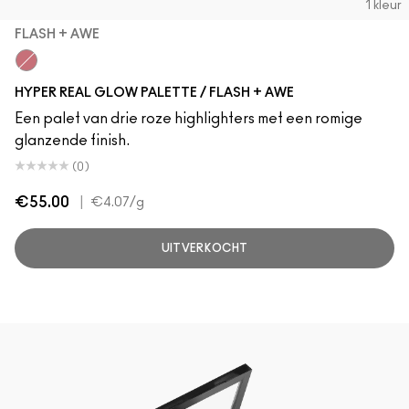
1 kleur
FLASH + AWE
Flash + Awe
HYPER REAL GLOW PALETTE / FLASH + AWE
Een palet van drie roze highlighters met een romige
glanzende finish.
(0)
€55.00
|
€4.07
/g
UITVERKOCHT