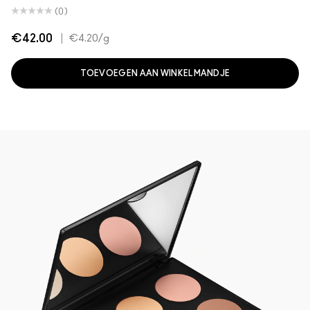
(0)
€42.00
|
€4.20
/g
TOEVOEGEN AAN WINKELMANDJE