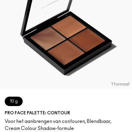
Foundation Finder
Mini MAC
SHOP ALLE BORSTELS
SHOP ALLES GEZICHT
SHOP ALLES OGEN
1 formaat
10 g
PRO FACE PALETTE: CONTOUR
Voor het aanbrengen van contouren, Blendbaar,
Cream Colour Shadow-formule