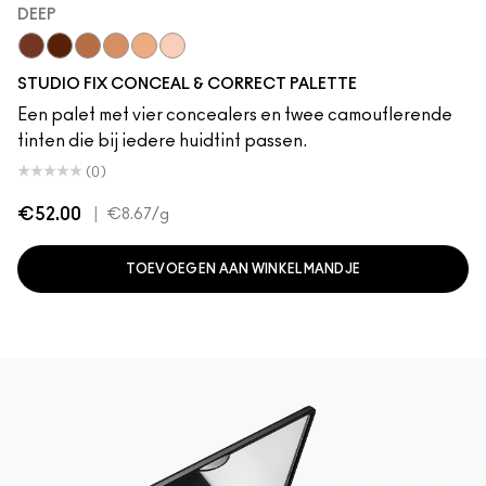
DEEP
Deep
Extra Deep
Deep
Medium Deep
Medium
Light
STUDIO FIX CONCEAL & CORRECT PALETTE
Een palet met vier concealers en twee camouflerende
tinten die bij iedere huidtint passen.
(0)
€52.00
|
€8.67
/g
TOEVOEGEN AAN WINKELMANDJE