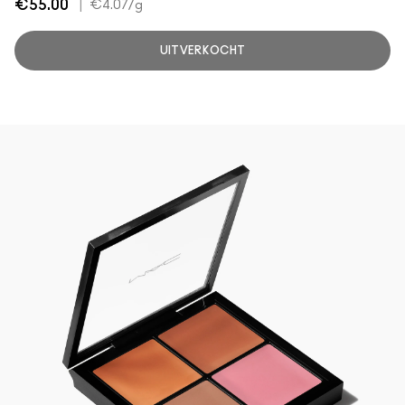
€55.00
|
€4.07
/g
UITVERKOCHT