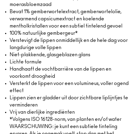
moerasbloemzaad
Bevat 1% gemberwortelextract, gemberwortelolie,
verwarmend capsicumextract en koelende
mentholkristallen voor een subtiel tintelend gevoel
100% natuurlijke gembergeur*
Verstevigt de lippen onmiddellijk en de hele dag voor
langdurige volle lippen
Niet-plakkende, glasgeblazen glans
Lichte formule
Handhaaft de vochtbarrière van de lippen en
voorkomt droogheid
Versterkt de lippen voor een volumineus, voller ogend
effect
Lippen zien er gladder uit door zichtbare liplijntjes te
verminderen
Vrij van dierlijke ingrediënten
*Volgens ISO 16128-norm, van planten en/of water
WAARSCHUWING: je kunt een subtiele tinteling
ervaren. Als je ongemak voelt, stop dan met het