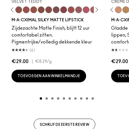
VELVET TEDDY
CREME 
to
·A·Cximal
eylove
Kinda Sexy
Café Mocha
Velvet Teddy
Mull It To The Max
Taupe
Warm Teddy
Whirl
Soar
Twig Twist
Sweet Deal
Mehr
Get The Hint?
Fleshpot
You Wouldn't Get I
Peachstock
Lipstick Snob
HodgePodge
Candy Yum
Stone
Captiv
Creme
Div
Cal
M·A·CXIMAL SILKY MATTE LIPSTICK
M·A·CXI
Zijdezachte Matte Finish, blijft 12 uur
Gladde s
comfortabel zitten.
lippen,
Pigmentrijke/volledig dekkende kleur
comfort
(6)
€29.00
|
€29.00
€8.29
/g
TOEVOEGEN AAN WINKELMANDJE
TOEV
SCHRIJF DE EERSTE REVIEW