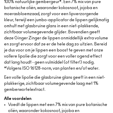
100% natuurlijke gembergeur*. Een 7% mix van pure
botanische oliën, waaronder kokosnoot, jojoba en
moerasbloemzaad, zorgt voor een lipverzorgende
kleur, terwijl een jumbo-applicator de lippen gelijkmatig
omhult met glasbruine glans in een niet-plakkende,
zichtbaar volumegevende glijder. Bovendien geeft
deze Ginger Zinger de lippen onmiddellijk extra volume
en zorgt ervoor dat ze er de hele dag zo uitzien. Bereid
je dus voor om je lippen een boost te geven met onze
vollere lipolie die zorgt voor een voller ogend effect
dat lang houdt - geen vulmiddel (of filter!) nodig.
*Volgens ISO 16128-norm, van planten en/of water.
Een volle lipolie die glasbruine glans geeft in een niet-
plakkerige, zichtbaar volumegevende laag met 1%
gemberwortelextract.
Alle voordelen
Voedt de lippen met een 7% mix van pure botanische
oliën, waaronder kokosnoot, jojoba en