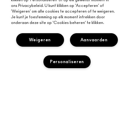
klikken op 'Personaliseren' of op elk gewenst moment in
ons Privacybeleid. U kunt klikken op 'Accepteren' of
'Weigeren' om alle cookies te accepteren of te weigeren.
Je kunt je toestemming op elk moment intrekken door
onderaan deze site op ‘Cookies beheren’ te klikken.
Weigeren
Aanvaarden
OVER MAC
Personaliseren
ONS VERHAAL
ONLINE SHOPPEN
ARTISTIEK
MIJN ACCOUNT
MAC VIVA GLAM
HULP NODIG?
AANMELDEN VOOR E-MAILS
BEWUSTE SCHOONHEID
TOEVOEGEN AAN WINKELMANDJE
VOLG MIJN BESTELLING
PROMOTIES
CARRIÈREMOGELIJKHEDEN
JE MAC-WINKEL
VEELGESTELDE VRAGEN
MAC PRO-LIDMAATSCHAP
EEN WINKEL ZOEKEN
RETOUREN EN RUILEN
DIERPROEVEN
PRIVACY EN VOORWAARDEN
MAKE-UP SERVICES
LEVERING
PRIVACYBELEID
BOEK EEN MAKE-UP SERVICE
MIJN ACCOUNT