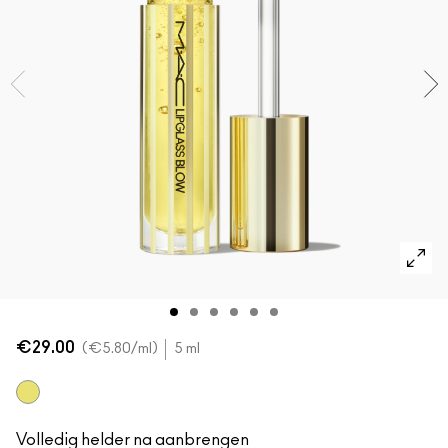
Foundation Finder
Mini MAC
SHOP ALLE BORSTELS
SHOP ALLES GEZICHT
SHOP ALLES OGEN
€29.00
€5.80
/ml
5 ml
Ginger Zinger
Volledig helder na aanbrengen