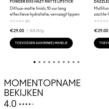
POWDER KISS HAZY MATTE LIPSTICK
DAZZLE
Diffuus-matte finish, 10 uur lang
Multifunc
effectieve hydratatie, vervaagt lippen
zachte t
(0)
€29.00
|
€29.00
€8.29
/g
TOEVOEGEN AAN WINKELMANDJE
TOEV
MOMENTOPNAME
BEKIJKEN
4.0