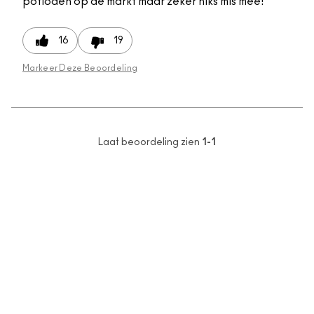
potloden op de markt maar zeker niks mis mee!
16
19
Markeer Deze Beoordeling
Laat beoordeling zien
1-1