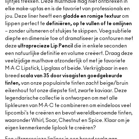
lijntjes trekken. Deze musthave mag niet ontbreken in
elke make-uptas en is de favoriet van professionals en
jou. Deze liner heeft een
gladde en romige textuur
om
lippen perfect te
definiëren, op te vullen of te omlijnen
– zonder uitsmeren of stukjes te skippen. Voeg subtiele
diepte en dimensie toe of dramatiseer je contouren met
deze
ultraprecieze Lip Pencil
die in enkele seconden
een natuurlijke definitie en volume creëert. Draag deze
veelzijdige musthave afzonderlijk of met je favoriete
M·A·C Lipstick, Lipglass of beide. Verkrijgbaar in een
breed
scala van 35 door visagisten goedgekeurde
tinten,
van onze populairste tinten zacht beige/bruin
eikenhout tot onze diepste tint, zwarte kaviaar. Deze
legendarische collectie is ontworpen om met alle
lipkleuren van M·A·C te combineren om eindeloos veel
lipcombi's te creëren en bevat wereldberoemde tinten,
waaronder Whirl, Soar, Chestnut en Spice. Klaar om je
eigen kenmerkende liplook te creëren?