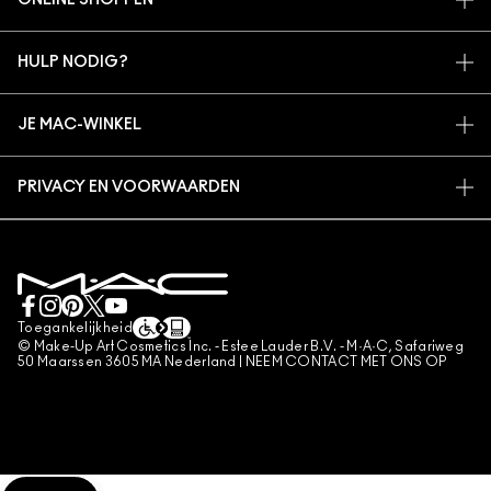
ONLINE SHOPPEN
ARTISTIEK
MIJN ACCOUNT
MAC VIVA GLAM
HULP NODIG?
AANMELDEN VOOR E-MAILS
BEWUSTE SCHOONHEID
VOLG MIJN BESTELLING
PROMOTIES
CARRIÈREMOGELIJKHEDEN
JE MAC-WINKEL
VEELGESTELDE VRAGEN
MAC PRO-LIDMAATSCHAP
EEN WINKEL ZOEKEN
RETOUREN EN RUILEN
DIERPROEVEN
PRIVACY EN VOORWAARDEN
MAKE-UP SERVICES
LEVERING
PRIVACYBELEID
BOEK EEN MAKE-UP SERVICE
MIJN ACCOUNT
GEBRUIKSVOORWAARDEN
LIVE CHAT
VERKOOPSVOORWAARDEN
NEEM CONTACT MET ONS OP
NAMAAKPRODUCTEN
Toegankelijkheid
CONTACTEER FABRIKANT
© Make-Up Art Cosmetics Inc. - Estee Lauder B.V. - M·A·C, Safariweg
ALGEMENE VOORWAARDEN POA
50 Maarssen 3605 MA Nederland |
NEEM CONTACT MET ONS OP
BEHEER VAN COOKIES