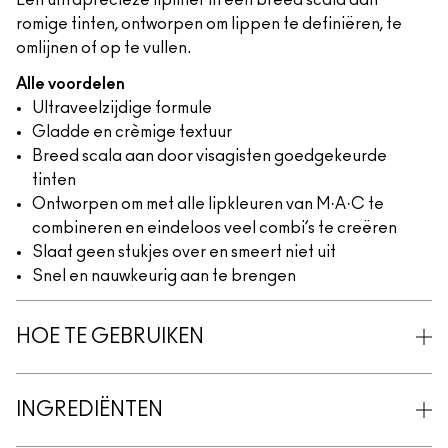
Een ultraprecieze lipliner in een breed scala aan
romige tinten, ontworpen om lippen te definiëren, te
omlijnen of op te vullen.
Alle voordelen
Ultraveelzijdige formule
Gladde en crèmige textuur
Breed scala aan door visagisten goedgekeurde
tinten
Ontworpen om met alle lipkleuren van M·A·C te
combineren en eindeloos veel combi’s te creëren
Slaat geen stukjes over en smeert niet uit
Snel en nauwkeurig aan te brengen
HOE TE GEBRUIKEN
INGREDIËNTEN