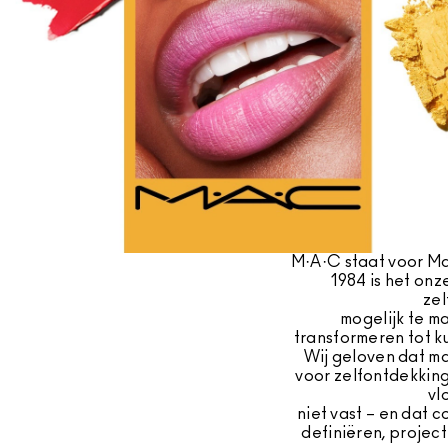
M·A·C staat voor Ma
1984 is het onz
zel
mogelijk te m
transformeren tot ku
Wij geloven dat ma
voor zelfontdekking
vl
niet vast – en dat 
definiëren, projec