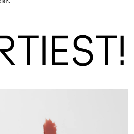
alen.
TIEST!