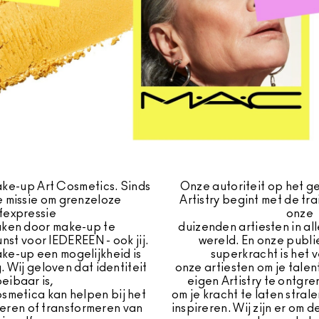
ke-up Art Cosmetics. Sinds
Onze autoriteit op het 
e missie om grenzeloze
Artistry begint met de tra
fexpressie
onze
aken door make-up te
duizenden artiesten in al
nst voor IEDEREEN - ook jij.
wereld. En onze publi
ke-up een mogelijkheid is
superkracht is het
. Wij geloven dat identiteit
onze artiesten om je talen
oeibaar is,
eigen Artistry te ontgren
cosmetica kan helpen bij het
om je kracht te laten stralen
teren of transformeren van
inspireren. Wij zijn er om d