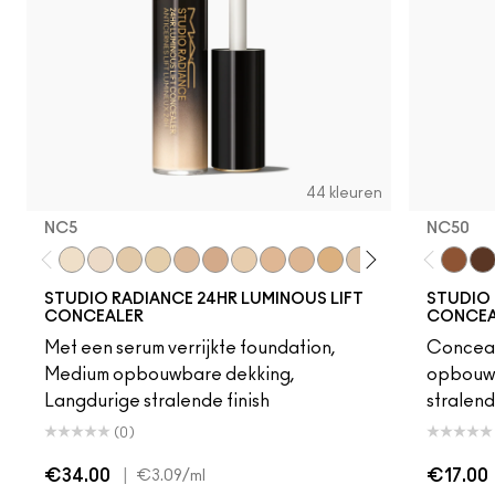
44 kleuren
NC5​
NC50
NC5​
NW5​
NC10​
NC11​
NW10​
NW11​
NC11.5​
NW13​
NC14.5​
NC15​
N12​
NC17​
NC17.5​
NC20​
NC50
NW1
NW
STUDIO RADIANCE 24HR LUMINOUS LIFT
STUDIO 
CONCEALER
CONCEAL
Met een serum verrijkte foundation,
Conceal
Medium opbouwbare dekking,
opbouwb
Langdurige stralende finish
stralend
(0)
€34.00
|
€17.00
€3.09
/ml