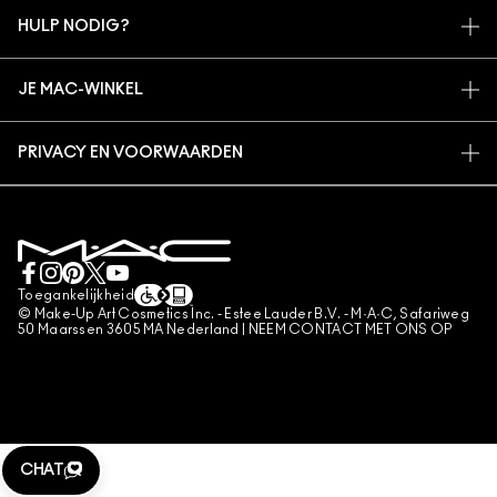
MIJN ACCOUNT
MAC VIVA GLAM
HULP NODIG?
AANMELDEN VOOR E-MAILS
BEWUSTE SCHOONHEID
VOLG MIJN BESTELLING
PROMOTIES
CARRIÈREMOGELIJKHEDEN
JE MAC-WINKEL
VEELGESTELDE VRAGEN
MAC PRO-LIDMAATSCHAP
EEN WINKEL ZOEKEN
RETOUREN EN RUILEN
DIERPROEVEN
PRIVACY EN VOORWAARDEN
MAKE-UP SERVICES
LEVERING
PRIVACYBELEID
BOEK EEN MAKE-UP SERVICE
MIJN ACCOUNT
GEBRUIKSVOORWAARDEN
LIVE CHAT
VERKOOPSVOORWAARDEN
NEEM CONTACT MET ONS OP
NAMAAKPRODUCTEN
Toegankelijkheid
CONTACTEER FABRIKANT
© Make-Up Art Cosmetics Inc. - Estee Lauder B.V. - M·A·C, Safariweg
ALGEMENE VOORWAARDEN POA
50 Maarssen 3605 MA Nederland |
NEEM CONTACT MET ONS OP
BEHEER VAN COOKIES
CHAT