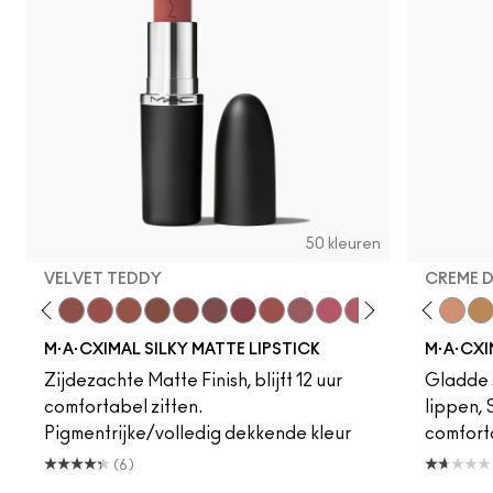
50 kleuren
VELVET TEDDY
CREME 
to
·A·Cximal
eylove
Kinda Sexy
Café Mocha
Velvet Teddy
Mull It To The Max
Taupe
Warm Teddy
Whirl
Soar
Twig Twist
Sweet Deal
Mehr
Get The Hint?
Fleshpot
You Wouldn't Get I
Peachstock
Lipstick Snob
HodgePodge
Candy Yum
Stone
Captiv
Creme
Div
Cal
M·A·CXIMAL SILKY MATTE LIPSTICK
M·A·CXI
Zijdezachte Matte Finish, blijft 12 uur
Gladde s
comfortabel zitten.
lippen,
Pigmentrijke/volledig dekkende kleur
comfort
(6)