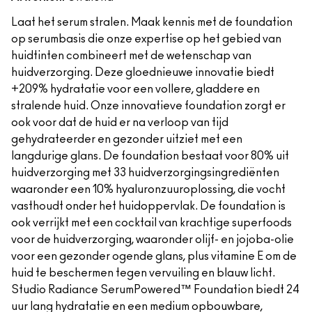
Laat het serum stralen. Maak kennis met de foundation
op serumbasis die onze expertise op het gebied van
huidtinten combineert met de wetenschap van
huidverzorging. Deze gloednieuwe innovatie biedt
+209% hydratatie voor een vollere, gladdere en
stralende huid. Onze innovatieve foundation zorgt er
ook voor dat de huid er na verloop van tijd
gehydrateerder en gezonder uitziet met een
langdurige glans. De foundation bestaat voor 80% uit
huidverzorging met 33 huidverzorgingsingrediënten
waaronder een 10% hyaluronzuuroplossing, die vocht
vasthoudt onder het huidoppervlak. De foundation is
ook verrijkt met een cocktail van krachtige superfoods
voor de huidverzorging, waaronder olijf- en jojoba-olie
voor een gezonder ogende glans, plus vitamine E om de
huid te beschermen tegen vervuiling en blauw licht.
Studio Radiance SerumPowered™ Foundation biedt 24
uur lang hydratatie en een medium opbouwbare,