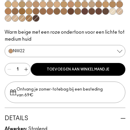
NC5
NC10
N11
NC11
NC11.5
NC12
NC14.5
N12
C4
N18
NC16
NC17
NC17.5
NC18
NW15
NW18
N32
NC20
NW20
NC25
C3.5
NW22
NW25
NC27
C4.5
NC30
NW30
NC35
NC37
NC38
NW35
NC40
NC42
NW40
NW43
NW45
NC45
NC47
NC50
NW47
NW48
NC55
NW50
NW55
NC60
NW58
NC63
NW60
NC65
NW5
NW10
NW11
NW13
NC15
NC44
NW65
Warm beige met een roze ondertoon voor een lichte tot
medium huid
NW22
TOEVOEGEN AAN WINKELMANDJE
Ontvang je zomer-totebag bij een besteding
van 69€
DETAILS
Afwerken:
Stralend