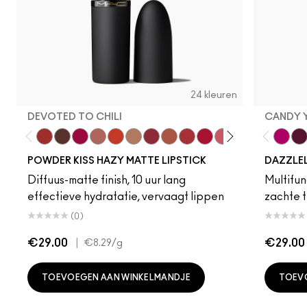
24 kleuren
DEVOTED TO CHILI
CANDY 
Devoted To Chili
Turn To The Left
Twenty-Fun
Teddy 2.0
My Best Life
Off The Market
Dubonnet Buzz
Moving On Up
Brickthrough
Ruby New
Sultriness
Ready To Ming
Stay Curio
A Littl
Candy
On 
Gr
POWDER KISS HAZY MATTE LIPSTICK
DAZZLE
Diffuus-matte finish, 10 uur lang
Multifunc
effectieve hydratatie, vervaagt lippen
zachte t
(0)
€29.00
|
€29.00
€8.29
/g
TOEVOEGEN AAN WINKELMANDJE
TOEV