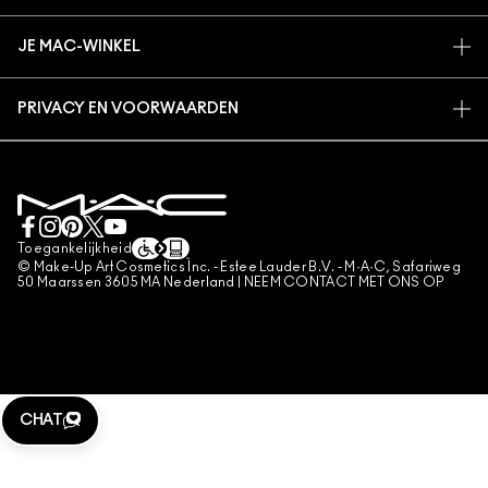
VOLG MIJN BESTELLING
PROMOTIES
CARRIÈREMOGELIJKHEDEN
JE MAC-WINKEL
VEELGESTELDE VRAGEN
MAC PRO-LIDMAATSCHAP
EEN WINKEL ZOEKEN
RETOUREN EN RUILEN
DIERPROEVEN
PRIVACY EN VOORWAARDEN
MAKE-UP SERVICES
LEVERING
PRIVACYBELEID
BOEK EEN MAKE-UP SERVICE
MIJN ACCOUNT
GEBRUIKSVOORWAARDEN
LIVE CHAT
VERKOOPSVOORWAARDEN
NEEM CONTACT MET ONS OP
NAMAAKPRODUCTEN
Toegankelijkheid
CONTACTEER FABRIKANT
© Make-Up Art Cosmetics Inc. - Estee Lauder B.V. - M·A·C, Safariweg
ALGEMENE VOORWAARDEN POA
50 Maarssen 3605 MA Nederland |
NEEM CONTACT MET ONS OP
BEHEER VAN COOKIES
CHAT