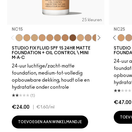
25 kleuren
NC15
NC25
W10
NC12
N4
NC15
NC13
NC20
NW13
NC30
N4.5
NC35
NC15
NC37
N4.75
NC40
NC16
NC45
NC17
NC50
NC18
NW15
NW15
NW20
NC20
NW25
NW18
NC41
C4
NW10
C40
NW13
NC25
NC1
NW
STUDIO FIX FLUID SPF 15 24HR MATTE
STUDIO 
FOUNDATION + OIL CONTROL \ MINI
FOUNDA
M·A·C
24-uur 
24-uur luchtige/zacht-matte
foundati
foundation, medium-tot-volledig
opbouwb
opbouwbare dekking, houdt olie en
hydratat
hydratatie onder controle
(1)
€47.00
€24.00
|
€1.60
/ml
TOEV
TOEVOEGEN AAN WINKELMANDJE