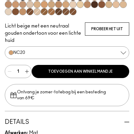
NC37
N12
NC65
NC30
NW35
N18
NC27
NW68
NC11
NW50
NC63
NC20
NC35
NC45
NW55
NW11
NC42
NW30
NW18
NW20
NC10
NC17.5
NC25
NC17
NW25
NW15
NW10
NC11.5
NC44
NW58
NW43
NC15
NW13
NC14.
NW5
NC50
NC40
NW45
NC5
NW40
NC47
NC60
NC55
NC58
Licht beige met een neutraal
PROBEER HET UIT
gouden ondertoon voor een lichte
huid
NC20
TOEVOEGEN AAN WINKELMANDJE
Ontvang je zomer-totebag bij een besteding
van 69€
DETAILS
Afwerken:
Mat