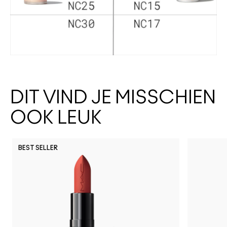
DIT VIND JE MISSCHIEN
OOK LEUK
BEST SELLER
Lil Squirt
$ellout
I Deserve This
See Sheer
It's Yours
Spice
Ho