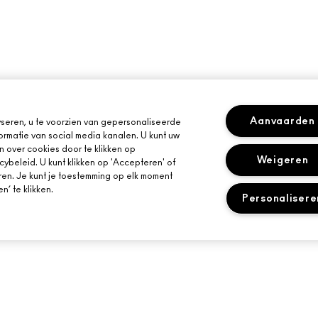
Aanvaarden
seren, u te voorzien van gepersonaliseerde
ormatie van social media kanalen. U kunt uw
n over cookies door te klikken op
Weigeren
cybeleid. U kunt klikken op 'Accepteren' of
ren. Je kunt je toestemming op elk moment
’ te klikken.
Personalisere
HULP NODIG?
JE MAC-WINKEL
VOLG MIJN BESTELLING
EEN WINKEL ZOE