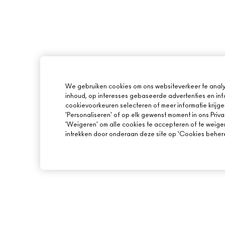
We gebruiken cookies om ons websiteverkeer te analy
inhoud, op interesses gebaseerde advertenties en inf
cookievoorkeuren selecteren of meer informatie krijge
'Personaliseren' of op elk gewenst moment in ons Priva
'Weigeren' om alle cookies te accepteren of te weige
intrekken door onderaan deze site op ‘Cookies beheren
OVER MAC
ONLINE SHOPPEN
ONS VERHAAL
MIJN ACCOUNT