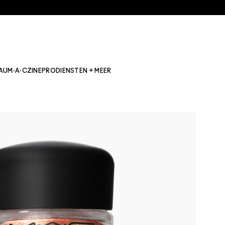
AU
M·A·CZINE
PRO
DIENSTEN + MEER