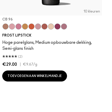
10 kleuren
CB 96
li
stry
ixen
“O”
Poncy
Angel
Gutsy
Bombshell
Bronze Shimmer
CB 96
Fabby
Fresh Moroccan
Gel
New York Apple
Plum Dandy
FROST LIPSTICK
Hoge parelglans, Medium opbouwbare dekking,
Semi-glans finish
(2)
€29.00
|
€
€9.67
/g
TOEVOEGEN AAN WINKELMANDJE