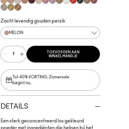
Melon
Tan
Vanilla
Copper Sparkle
Blue Brown
Naked
Rose
Kitschmas
Old Gold
Pure White
Basic Red
Black Black
Blonde's Gold
Copper
Platinum
Gold
Rose Gold
Zacht levendig gouden perzik
MELON
TOEVOEGEN AAN
WINKELMANDJE
Tot 40% KORTING. Zomersale
begint nu.
DETAILS
Een sterk geconcentreerd los gekleurd
poeder met ingrediënten die helpen bij het