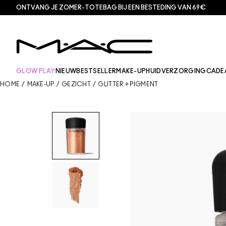
ONTVANG JE ZOMER-TOTEBAG BIJ EEN BESTEDING VAN 69€
GLOW PLAY
NIEUW
BESTSELLER
MAKE-UP
HUIDVERZORGING
CADE
HOME
/
MAKE-UP
/
GEZICHT
/
GLITTER + PIGMENT