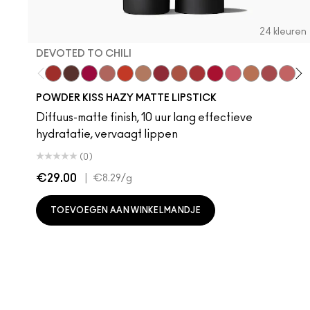
24 kleuren
DEVOTED TO CHILI
Devoted To Chili
Turn To The Left
Twenty-Fun
Teddy 2.0
My Best Life
Off The Market
Dubonnet Buzz
Moving On Up
Brickthrough
Ruby New
Sultriness
Ready To Min
Stay Curi
A Litt
On
POWDER KISS HAZY MATTE LIPSTICK
Diffuus-matte finish, 10 uur lang effectieve
hydratatie, vervaagt lippen
(0)
€29.00
|
€8.29
/g
TOEVOEGEN AAN WINKELMANDJE