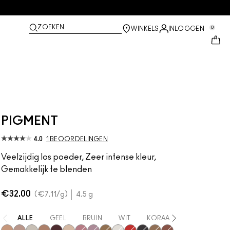
ZOEKEN
0
WINKELS
INLOGGEN
PIGMENT
4.0
1 BEOORDELINGEN
Veelzijdig los poeder, Zeer intense kleur,
Gemakkelijk te blenden
€32.00
€7.11
/g
4.5 g
ALLE
GEEL
BRUIN
WIT
KORAAL
ROZE
B