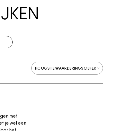
JKEN
ngen met
et je wel een
door het