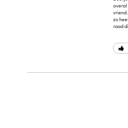
overal 
vriend.
zo heel
raad d