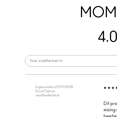
MOME
4.
Ingezonden
27/01/2016
Door
Fianca
van
Nederland
Dit pr
mixing 
beetje