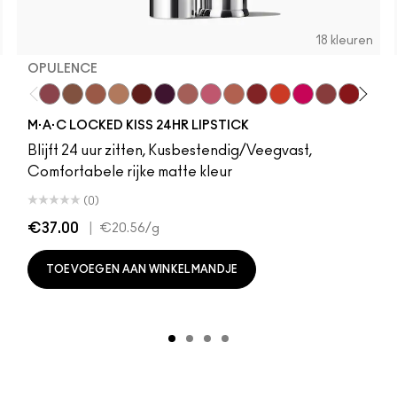
18 kleuren
OPULENCE
gle
ous
le Tamed
 My Mind
Chestnut
Mandarin O
Opulence
Big Promotion
Posh
Taken
Meticulous
Good For You
Teaser
Marrakesh-Mere
Vicious
Be My Bridesmaid
REIN
Girls Weekend
Mischief
Mull It Over
Connoisseur
Mull It Over & Over
Ruby True
RENEGADE
TABOO
Coy
Extra Chi
Sophi
V
M·A·C LOCKED KISS 24HR LIPSTICK
Blijft 24 uur zitten, Kusbestendig/Veegvast,
Comfortabele rijke matte kleur
(0)
€37.00
|
€20.56
/g
TOEVOEGEN AAN WINKELMANDJE