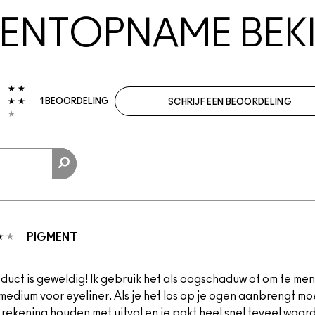
NTOPNAME BEKI
0
1 BEOORDELING
SCHRIJF EEN BEOORDELING
PIGMENT
oduct is geweldig! Ik gebruik het als oogschaduw of om te me
medium voor eyeliner. Als je het los op je ogen aanbrengt mo
 rekening houden met uitval en je pakt heel snel teveel waar