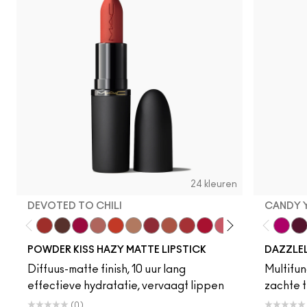
Spice It Up
Syrup
Sunny Van
Can't
Si
24 kleuren
DEVOTED TO CHILI
CANDY 
Devoted To Chili
Turn To The Left
Twenty-Fun
Teddy 2.0
My Best Life
Off The Market
Dubonnet Buzz
Moving On Up
Brickthrough
Ruby New
Sultriness
Ready To Ming
Stay Curio
A Littl
Candy
On 
Gr
POWDER KISS HAZY MATTE LIPSTICK
DAZZLE
Diffuus-matte finish, 10 uur lang
Multifunc
effectieve hydratatie, vervaagt lippen
zachte t
(0)