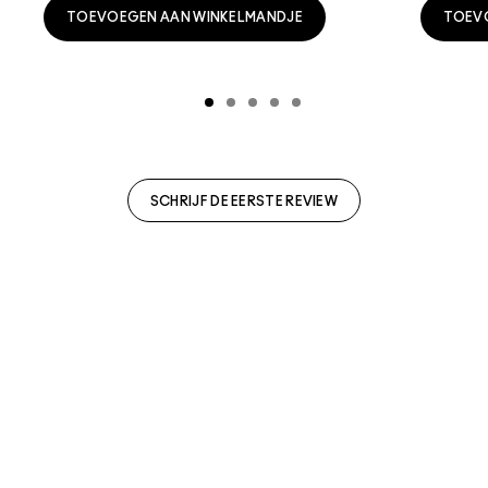
TOEVOEGEN AAN WINKELMANDJE
TOEV
SCHRIJF DE EERSTE REVIEW