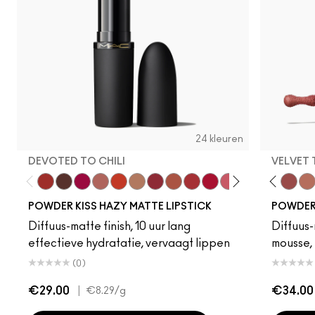
24 kleuren
DEVOTED TO CHILI
VELVET
Devoted To Chili
Turn To The Left
Twenty-Fun
Teddy 2.0
My Best Life
Off The Market
Dubonnet Buzz
Moving On Up
Brickthrough
Ruby New
Sultriness
Creamsicle
Ready To Ming
Mull It Over
Stay Curio
Date Nigh
A Littl
Velvet
On 
Wa
POWDER KISS HAZY MATTE LIPSTICK
POWDER 
Diffuus-matte finish, 10 uur lang
Diffuus-
effectieve hydratatie, vervaagt lippen
mousse, 
(0)
€29.00
|
€34.00
€8.29
/g