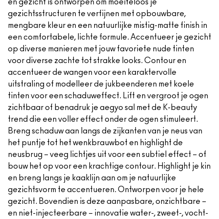
en gezicht is ontworpen om moeiteloos je
gezichtsstructuren te verfijnen met opbouwbare,
mengbare kleur en een natuurlijke mistig-matte finish in
een comfortabele, lichte formule. Accentueer je gezicht
op diverse manieren met jouw favoriete nude tinten
voor diverse zachte tot strakke looks. Contour en
accentueer de wangen voor een karaktervolle
uitstraling of modelleer de jukbeenderen met koele
tinten voor een schaduweffect. Lift en vergroot je ogen
zichtbaar of benadruk je aegyo sal met de K-beauty
trend die een voller effect onder de ogen stimuleert.
Breng schaduw aan langs de zijkanten van je neus van
het puntje tot het wenkbrauwbot en highlight de
neusbrug – veeg lichtjes uit voor een subtiel effect – of
bouw het op voor een krachtige contour. Highlight je kin
en breng langs je kaaklijn aan om je natuurlijke
gezichtsvorm te accentueren. Ontworpen voor je hele
gezicht. Bovendien is deze aanpasbare, onzichtbare –
en niet-injecteerbare – innovatie water-, zweet-, vocht-