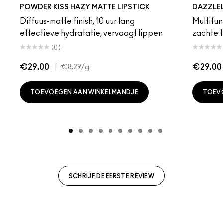
Devoted To Chili
Turn To The Left
Twenty-Fun
Teddy 2.0
My Best Life
Off The Market
Dubonnet Buzz
Moving On Up
Brickthrough
Ruby New
Sultriness
Ready To Ming
Stay Curio
A Littl
Candy
On 
Gr
POWDER KISS HAZY MATTE LIPSTICK
DAZZLE
Diffuus-matte finish, 10 uur lang
Multifunc
effectieve hydratatie, vervaagt lippen
zachte t
(0)
€29.00
|
€29.00
€8.29
/g
TOEVOEGEN AAN WINKELMANDJE
TOEV
SCHRIJF DE EERSTE REVIEW