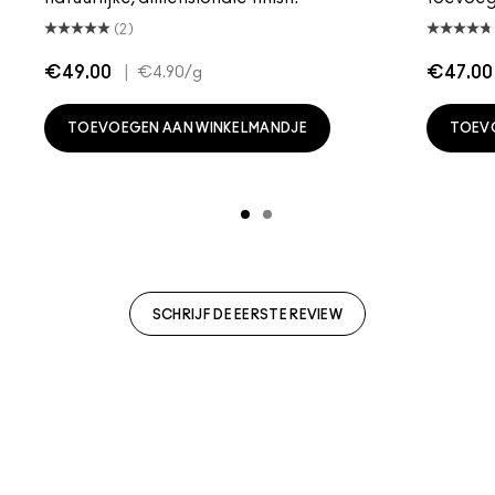
(2)
€49.00
|
€47.00
€4.90
/g
TOEVOEGEN AAN WINKELMANDJE
TOEV
SCHRIJF DE EERSTE REVIEW