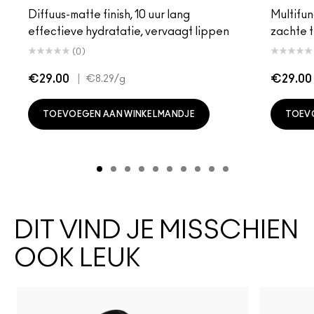
Diffuus-matte finish, 10 uur lang
Multifunc
effectieve hydratatie, vervaagt lippen
zachte t
(0)
€29.00
|
€29.00
€8.29
/g
TOEVOEGEN AAN WINKELMANDJE
TOEV
DIT VIND JE MISSCHIEN
OOK LEUK