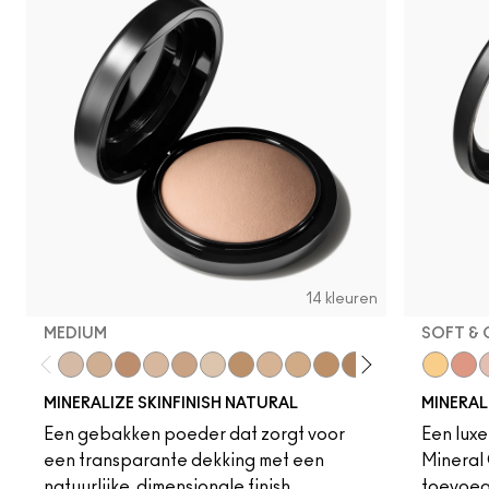
14 kleuren
MEDIUM
SOFT & 
Medium
Medium Dark
Dark Deep
Medium Plus
Medium Deep
Light Plus
Give Me Sun!
Medium Golden
Medium Tan
Dark Tan
Deepest
Light
Dark
Global 
Dark G
Chee
S
MINERALIZE SKINFINISH NATURAL
MINERALI
Een gebakken poeder dat zorgt voor
Een luxe
een transparante dekking met een
Mineral 
natuurlijke, dimensionale finish.
toevoegt