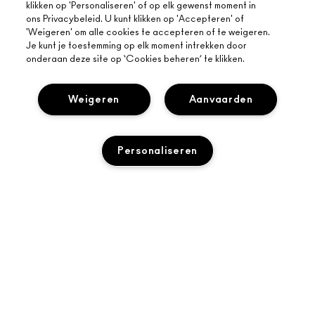
klikken op 'Personaliseren' of op elk gewenst moment in
ons Privacybeleid. U kunt klikken op 'Accepteren' of
'Weigeren' om alle cookies te accepteren of te weigeren.
Je kunt je toestemming op elk moment intrekken door
OVER MAC
onderaan deze site op ‘Cookies beheren’ te klikken.
ONS VERHAAL
ONLINE SHOPPEN
ARTISTIEK
Weigeren
Aanvaarden
MIJN ACCOUNT
MAC VIVA GLAM
HULP NODIG?
AANMELDEN VOOR E-MAILS
BEWUSTE SCHOONHEID
Personaliseren
VOLG MIJN BESTELLING
PROMOTIES
CARRIÈREMOGELIJKHEDEN
JE MAC-WINKEL
VEELGESTELDE VRAGEN
MAC PRO-LIDMAATSCHAP
EEN WINKEL ZOEKEN
RETOUREN EN RUILEN
DIERPROEVEN
PRIVACY EN VOORWAARDEN
MAKE-UP SERVICES
LEVERING
PRIVACYBELEID
BOEK EEN MAKE-UP SERVICE
MIJN ACCOUNT
GEBRUIKSVOORWAARDEN
LIVE CHAT
VERKOOPSVOORWAARDEN
NEEM CONTACT MET ONS OP
NAMAAKPRODUCTEN
Toegankelijkheid
CONTACTEER FABRIKANT
© Make-Up Art Cosmetics Inc. - Estee Lauder B.V. - M·A·C, Safariweg