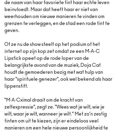
de naam van haar favoriete tint haar echte leven
beïnvloedt. Maar dat heeft haar er niet van
weerhouden om nieuwe manieren te vinden om
grenzen te verleggen, en de stad een rode tint te
geven.
Of ze nu de show steelt op het podium of het
internet op zijn kop zet omdat ze een M-A-C
Lipstick opeet op de rode loper van de
belangrijkste avond van de muziek, Doja Cat
houdt de gemoederen bezig met wat hulp van
haar “spirituele genezer”, ook wel bekend als haar
lippenstift.
“M·A·Cximal draait om de kracht van
zelfexpressie”, zegt ze. “Wees wat je wilt, wie je
wilt, waar je wilt, wanneer je wilt.” Met zo’n zestig
tinten om uit te kiezen, zijn er eindeloos veel
manieren om een hele nieuwe persoonlijkheid te