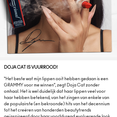
Foundation Finder
Mini MAC
SHOP ALLE BORSTELS
SHOP ALLES GEZICHT
SHOP ALLES OGEN
DOJA CAT IS VUURROOD!
“Het beste wat mijn lippen ooit hebben gedaan is een
GRAMMY voor me winnen”, zegt Doja Cat zonder
omhaal. Het is wel duidelijk dat haar lippen veel voor
haar hebben betekend, van het zingen van enkele van
de populairste (en bekroonde) hits van het decennium
tot het creëren van honderden beautytrends
geïnspireerd door haar voortdurend evoluerende look.