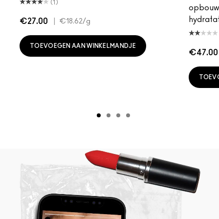
(1)
opbouwb
hydratat
€27.00
|
€18.62
/g
TOEVOEGEN AAN WINKELMANDJE
€47.00
TOEV