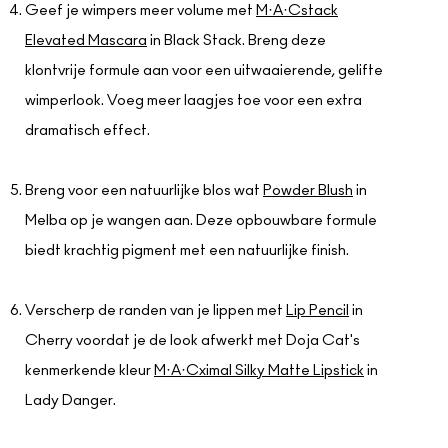
Geef je wimpers meer volume met
M·A·Cstack
Elevated Mascara
in Black Stack. Breng deze
klontvrije formule aan voor een uitwaaierende, gelifte
wimperlook. Voeg meer laagjes toe voor een extra
dramatisch effect.
Breng voor een natuurlijke blos wat
Powder Blush
in
Melba op je wangen aan. Deze opbouwbare formule
biedt krachtig pigment met een natuurlijke finish.
Verscherp de randen van je lippen met
Lip Pencil
in
Cherry voordat je de look afwerkt met Doja Cat's
kenmerkende kleur
M·A·Cximal Silky Matte Lipstick
in
Lady Danger.