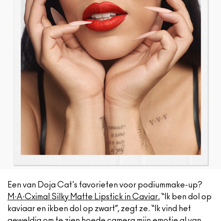
Een van Doja Cat's favorieten voor podiummake-up?
M·A·Cximal Silky Matte Lipstick in Caviar
.
“Ik ben dol op
kaviaar en ikben dol op zwart”, zegt ze. “Ik vind het
geweldig om te zien hoede camera mijn emotie al van