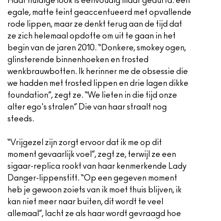
Haar huidige look is eenvoudig maar gedurfd: een
egale, matte teint geaccentueerd met opvallende
rode lippen, maar ze denkt terug aan de tijd dat
ze zich helemaal opdofte om uit te gaan in het
begin van de jaren 2010. “Donkere, smokey ogen,
glinsterende binnenhoeken en frosted
wenkbrauwbotten. Ik herinner me de obsessie die
we hadden met frosted lippen en drie lagen dikke
foundation”, zegt ze. “We lieten in die tijd onze
alter ego's stralen” Die van haar straalt nog
steeds.
“Vrijgezel zijn zorgt ervoor dat ik me op dit
moment gevaarlijk voel”, zegt ze, terwijl ze een
sigaar-replica rookt van haar kenmerkende Lady
Danger-lippenstift. “Op een gegeven moment
heb je gewoon zoiets van ik moet thuis blijven, ik
kan niet meer naar buiten, dit wordt te veel
allemaal”, lacht ze als haar wordt gevraagd hoe