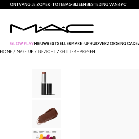
ONTVANG JE ZOMER-TOTEBAG BIJ EEN BESTEDING VAN 69€
GLOW PLAY
NIEUW
BESTSELLER
MAKE-UP
HUIDVERZORGING
CADE
HOME
/
MAKE-UP
/
GEZICHT
/
GLITTER + PIGMENT