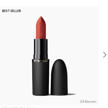
O
BEST SELLER
M
B
C
24 kleuren