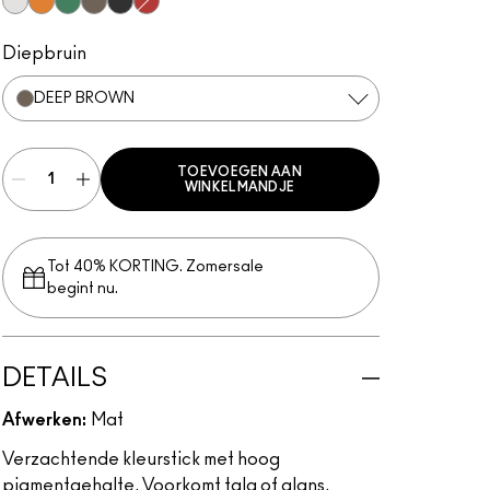
Pure White
Genuine Orange
Landscape Green
Deep Brown
Black Black
Basic Red
Diepbruin
DEEP BROWN
TOEVOEGEN AAN
WINKELMANDJE
Tot 40% KORTING. Zomersale
begint nu.
DETAILS
Afwerken:
Mat
Verzachtende kleurstick met hoog
pigmentgehalte. Voorkomt talg of glans.