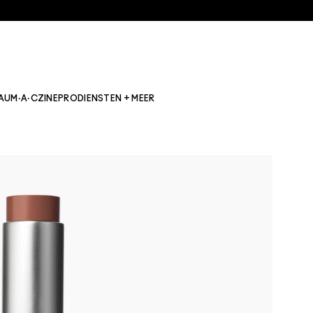
AU
M·A·CZINE
PRO
DIENSTEN + MEER