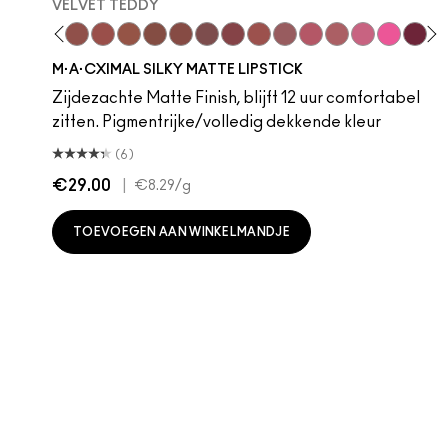
VELVET TEDDY
 Teddy
are M·A·Cximal
Honeylove
Kinda Sexy
Velvet Teddy
Mull It To The Max
Taupe
Warm Teddy
Whirl
Soar
Twig Twist
Sweet Deal
Mehr
Get The Hint?
You Wouldn't Get
Lipstick Sno
Candy Yu
Fleshpo
Capti
Peac
Di
H
M·A·CXIMAL SILKY MATTE LIPSTICK
Zijdezachte Matte Finish, blijft 12 uur comfortabel
zitten. Pigmentrijke/volledig dekkende kleur
(6)
€29.00
|
€8.29
/g
TOEVOEGEN AAN WINKELMANDJE