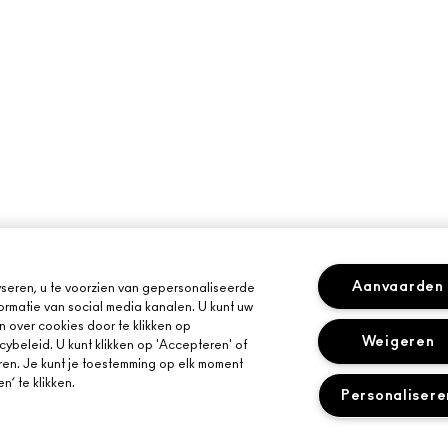
Aanvaarden
seren, u te voorzien van gepersonaliseerde
ormatie van social media kanalen. U kunt uw
n over cookies door te klikken op
Weigeren
cybeleid. U kunt klikken op 'Accepteren' of
ren. Je kunt je toestemming op elk moment
’ te klikken.
Personalisere