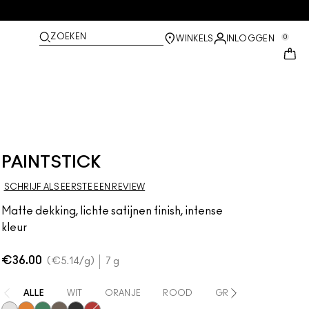
ZOEKEN
0
WINKELS
INLOGGEN
PAINTSTICK
SCHRIJF ALS EERSTE EEN REVIEW
Matte dekking, lichte satijnen finish, intense
kleur
€36.00
€5.14
/g
7 g
ALLE
WIT
ORANJE
ROOD
GROEN
BRUIN