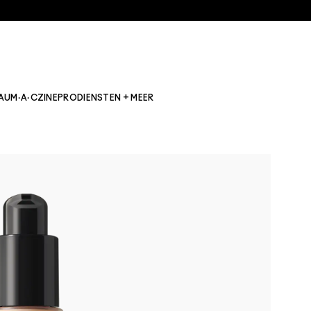
AU
M·A·CZINE
PRO
DIENSTEN + MEER