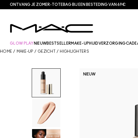
ONTVANG JE ZOMER-TOTEBAG BIJ EEN BESTEDING VAN 69€
GLOW PLAY
NIEUW
BESTSELLER
MAKE-UP
HUIDVERZORGING
CADE
HOME
/
MAKE-UP
/
GEZICHT
/
HIGHLIGHTERS
NIEUW