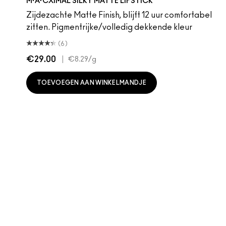
M·A·CXIMAL SILKY MATTE LIPSTICK
Zijdezachte Matte Finish, blijft 12 uur comfortabel
zitten. Pigmentrijke/volledig dekkende kleur
(6)
€29.00
|
€8.29
/g
TOEVOEGEN AAN WINKELMANDJE