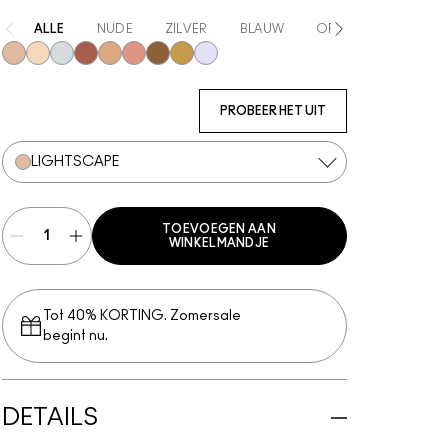
ALLE
NUDE
ZILVER
BLAUW
ORANJE
ROZE
Lightscape
Double-Gleam
Glacial
Cherry Chrome
Bubbled Over
Space Slippers
Bronze Glaze
Extra Ordinary
Lilac Haze
PROBEER HET UIT
LIGHTSCAPE
TOEVOEGEN AAN
WINKELMANDJE
Tot 40% KORTING. Zomersale
begint nu.
DETAILS