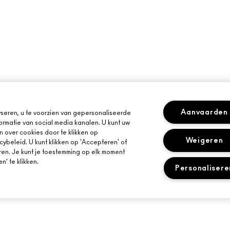
Aanvaarden
seren, u te voorzien van gepersonaliseerde
ormatie van social media kanalen. U kunt uw
n over cookies door te klikken op
Weigeren
cybeleid. U kunt klikken op 'Accepteren' of
ren. Je kunt je toestemming op elk moment
’ te klikken.
Personalisere