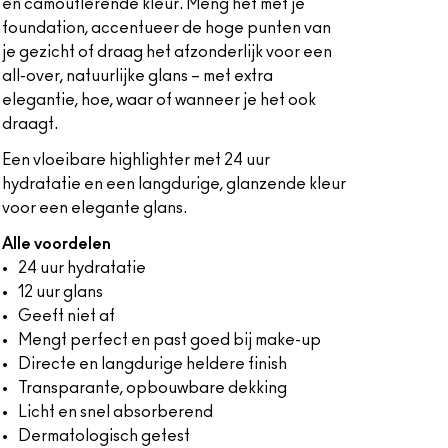
en camouflerende kleur. Meng het met je
foundation, accentueer de hoge punten van
je gezicht of draag het afzonderlijk voor een
all-over, natuurlijke glans – met extra
elegantie, hoe, waar of wanneer je het ook
draagt.
Een vloeibare highlighter met 24 uur
hydratatie en een langdurige, glanzende kleur
voor een elegante glans.
Alle voordelen
24 uur hydratatie
12 uur glans
Geeft niet af
Mengt perfect en past goed bij make-up
Directe en langdurige heldere finish
Transparante, opbouwbare dekking
Licht en snel absorberend
Dermatologisch getest