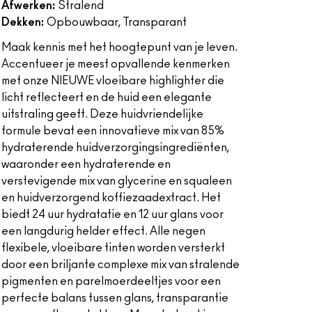
Afwerken:
Stralend
Dekken:
Opbouwbaar, Transparant
Maak kennis met het hoogtepunt van je leven.
Accentueer je meest opvallende kenmerken
met onze NIEUWE vloeibare highlighter die
licht reflecteert en de huid een elegante
uitstraling geeft. Deze huidvriendelijke
formule bevat een innovatieve mix van 85%
hydraterende huidverzorgingsingrediënten,
waaronder een hydraterende en
verstevigende mix van glycerine en squaleen
en huidverzorgend koffiezaadextract. Het
biedt 24 uur hydratatie en 12 uur glans voor
een langdurig helder effect. Alle negen
flexibele, vloeibare tinten worden versterkt
door een briljante complexe mix van stralende
pigmenten en parelmoerdeeltjes voor een
perfecte balans tussen glans, transparantie