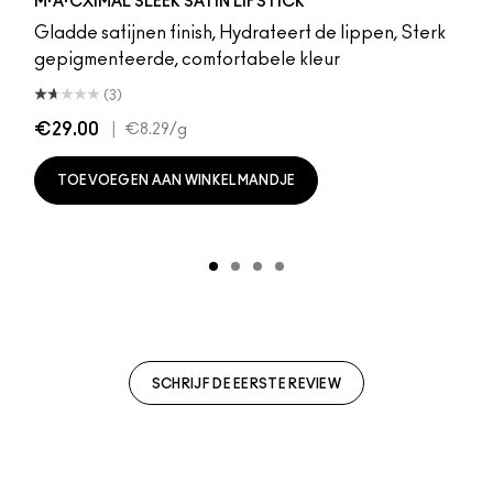
M·A·CXIMAL SLEEK SATIN LIPSTICK
Gladde satijnen finish, Hydrateert de lippen, Sterk
gepigmenteerde, comfortabele kleur
(3)
€29.00
|
€8.29
/g
TOEVOEGEN AAN WINKELMANDJE
SCHRIJF DE EERSTE REVIEW