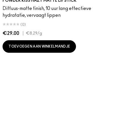
POWDER KISS HAZY MATTE LIPSTICK
Diffuus-matte finish, 10 uur lang effectieve
hydratatie, vervaagt lippen
(0)
€29.00
|
€
€8.29
/g
TOEVOEGEN AAN WINKELMANDJE