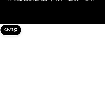
50 Maarssen 3605 MA Nederland |
NEEM CONTACT MET ONS OP
BEHEER VAN COOKIES
CHAT