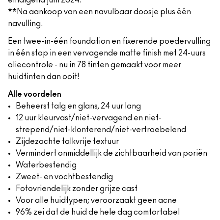
eindigend juni 2024.
**Na aankoop van een navulbaar doosje plus één
navulling.
Een twee-in-één foundation en fixerende poedervulling
in één stap in een vervagende matte finish met 24-uurs
oliecontrole - nu in 78 tinten gemaakt voor meer
huidtinten dan ooit!
Alle voordelen
Beheerst talg en glans, 24 uur lang
12 uur kleurvast/niet-vervagend en niet-
strepend/niet-klonterend/niet-vertroebelend
Zijdezachte talkvrije textuur
Vermindert onmiddellijk de zichtbaarheid van poriën
Waterbestendig
Zweet- en vochtbestendig
Fotovriendelijk zonder grijze cast
Voor alle huidtypen; veroorzaakt geen acne
96% zei dat de huid de hele dag comfortabel