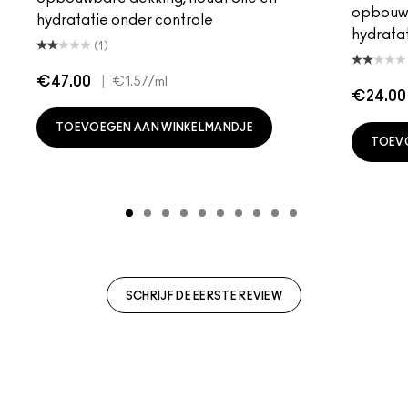
opbouwb
hydratatie onder controle
hydratat
(1)
€47.00
|
€1.57
/ml
€24.00
TOEVOEGEN AAN WINKELMANDJE
TOEV
SCHRIJF DE EERSTE REVIEW