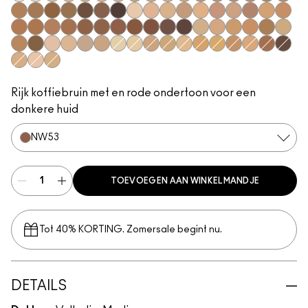
NC5​
NC10​
NC15​
NC16​
NC17​
NC25​
NC27​
NC30​
NC37​
NC38​
NC40​
NC43.5​
NC44​
NC44.5​
NC45​
NC45.5​
NC46​
NC47​
NC50​
NC55​
NC58​
NC60​
NC63​
NC65​
NW5​
NW10​
NW13​
NW18​
NW20​
NW25​
NW30​
NW33​
NW35​
NW40​
NW43​
NW44​
NW45​
NW46​
NW48​
NW50​
NW53​
NW55​
NW57​
NW58​
NW65​
C3.5​
C4.5​
C5​
C5.5​
C8​
C40​
C45​
C55​
N4​
N5​
N6​
N6.5​
NC12​
NC13​
NC18​
NC20​
NC35​
NC41​
NC42​
NW15​
NW22​
NW47​
NW60​
C4​
N4.5​
N4.75​
Rijk koffiebruin met en rode ondertoon voor een
donkere huid
NW53​
TOEVOEGEN AAN WINKELMANDJE
Tot 40% KORTING. Zomersale begint nu.
DETAILS