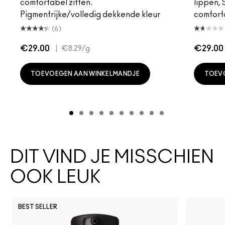
comfortabel zitten.
lippen,
Pigmentrijke/volledig dekkende kleur
comfort
(6)
€29.00
|
€29.00
€8.29
/g
TOEVOEGEN AAN WINKELMANDJE
TOEV
DIT VIND JE MISSCHIEN
OOK LEUK
BEST SELLER