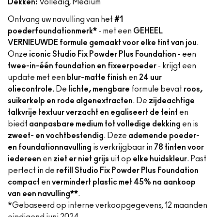
Dekken:
Volledig, Medium
Ontvang uw navulling van het
#1
poederfoundationmerk*
- met een
GEHEEL
VERNIEUWDE formule gemaakt voor elke tint van jou
.
Onze
iconic Studio Fix Powder Plus Foundation
- een
twee-in-één foundation en fixeerpoeder
- krijgt een
update met een
blur-matte finish
en
24 uur
oliecontrole
. De
lichte, mengbare
formule bevat
roos,
suikerkelp en rode algenextracten
. De
zijdeachtige
talkvrije textuur verzacht en egaliseert de teint
en
biedt
aanpasbare medium tot volledige dekking
en is
zweet- en vochtbestendig
. Deze
ademende poeder-
en foundationnavulling
is verkrijgbaar in
78 tinten voor
iedereen
en
ziet er niet grijs
uit op
elke huidskleur
. Past
perfect in de
refill Studio Fix Powder Plus Foundation
compact
en
vermindert plastic met 45% na aankoop
van een navulling**
.
*Gebaseerd op interne verkoopgegevens, 12 maanden