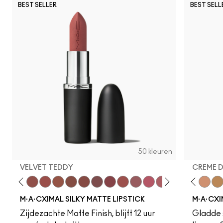
BEST SELLER
BEST SELL
50 kleuren
VELVET TEDDY
CREME 
eddy
e M·A·Cximal
Honeylove
Kinda Sexy
Velvet Teddy
Mull It To The Max
Taupe
Warm Teddy
Whirl
Soar
Twig Twist
Sweet Deal
Mehr
Get The Hint?
Fleshpot
You Wouldn't Get I
Peachstock
Lipstick Snob
HodgePodge
Candy Yum
Stone
Captiv
Creme
Div
Cal
M·A·CXIMAL SILKY MATTE LIPSTICK
M·A·CXI
Zijdezachte Matte Finish, blijft 12 uur
Gladde s