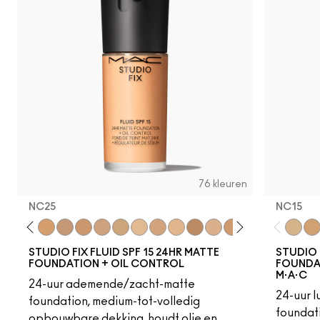
76 kleuren
NC25
NC15
18
C4
C40
NC25
NW20
NW22
NC27
NC30
N5
N6
C3.5
NW25
N6.5
NC35
NC37
NC38
NC40
NC15
NC4
NC
STUDIO FIX FLUID SPF 15 24HR MATTE
STUDIO 
FOUNDATION + OIL CONTROL
FOUNDAT
M·A·C
24-uur ademende/zacht-matte
24-uur 
foundation, medium-tot-volledig
foundati
opbouwbare dekking, houdt olie en