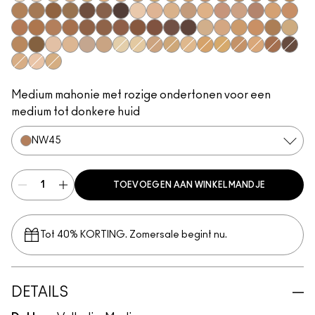
NC5​
NC10​
NC15​
NC16​
NC17​
NC25​
NC27​
NC30​
NC37​
NC38​
NC40​
NC43.5​
NC44​
NC44.5​
NC45​
NC45.5​
NC46​
NC47​
NC50​
NC55​
NC58​
NC60​
NC63​
NC65​
NW5​
NW10​
NW13​
NW18​
NW20​
NW25​
NW30​
NW33​
NW35​
NW40​
NW43​
NW44​
NW45​
NW46​
NW48​
NW50​
NW53​
NW55​
NW57​
NW58​
NW65​
C3.5​
C4.5​
C5​
C5.5​
C8​
C40​
C45​
C55​
N4​
N5​
N6​
N6.5​
NC12​
NC13​
NC18​
NC20​
NC35​
NC41​
NC42​
NW15​
NW22​
NW47​
NW60​
C4​
N4.5​
N4.75​
Medium mahonie met rozige ondertonen voor een
medium tot donkere huid
NW45​
TOEVOEGEN AAN WINKELMANDJE
Tot 40% KORTING. Zomersale begint nu.
DETAILS