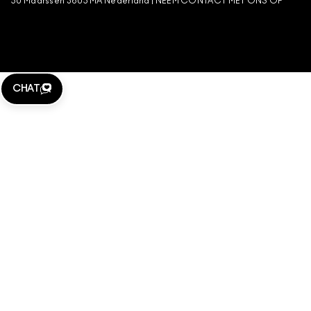
50 Maarssen 3605 MA Nederland |
NEEM CONTACT MET ONS OP
BEHEER VAN COOKIES
CHAT