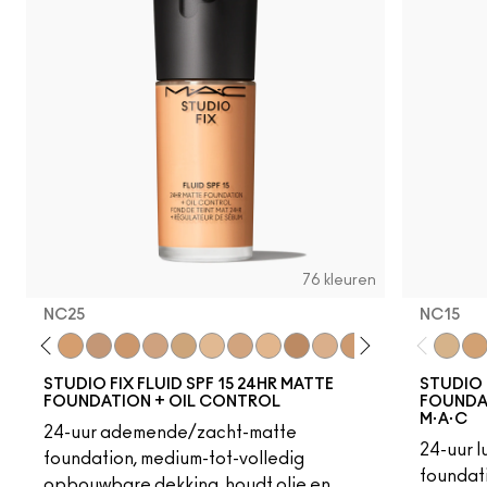
76 kleuren
NC25
NC15
18
C4
C40
NC25
NW20
NW22
NC27
NC30
N5
N6
C3.5
NW25
N6.5
NC35
NC37
NC38
NC40
NC15
NC4
NC
STUDIO FIX FLUID SPF 15 24HR MATTE
STUDIO 
FOUNDATION + OIL CONTROL
FOUNDAT
M·A·C
24-uur ademende/zacht-matte
24-uur 
foundation, medium-tot-volledig
foundati
opbouwbare dekking, houdt olie en