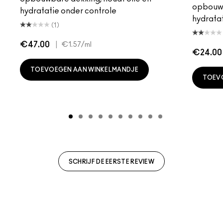
opbouwb
hydratatie onder controle
hydratat
(1)
€47.00
|
€1.57
/ml
€24.00
TOEVOEGEN AAN WINKELMANDJE
TOEV
SCHRIJF DE EERSTE REVIEW