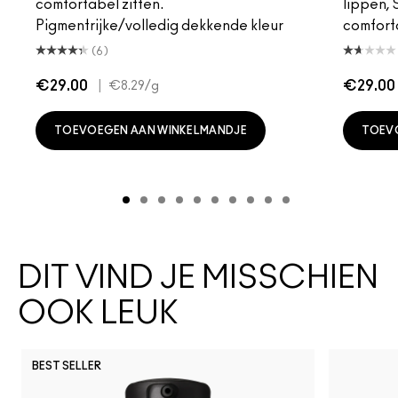
comfortabel zitten.
lippen,
Pigmentrijke/volledig dekkende kleur
comfort
(6)
€29.00
|
€29.00
€8.29
/g
TOEVOEGEN AAN WINKELMANDJE
TOEV
DIT VIND JE MISSCHIEN
OOK LEUK
BEST SELLER