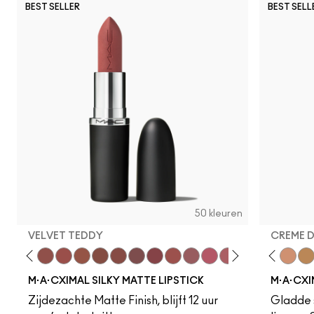
BEST SELLER
BEST SELL
50 kleuren
VELVET TEDDY
CREME 
eddy
e M·A·Cximal
Honeylove
Kinda Sexy
Velvet Teddy
Mull It To The Max
Taupe
Warm Teddy
Whirl
Soar
Twig Twist
Sweet Deal
Mehr
Get The Hint?
Fleshpot
You Wouldn't Get I
Peachstock
Lipstick Snob
HodgePodge
Candy Yum
Stone
Captiv
Creme
Div
Cal
M·A·CXIMAL SILKY MATTE LIPSTICK
M·A·CXI
Zijdezachte Matte Finish, blijft 12 uur
Gladde s