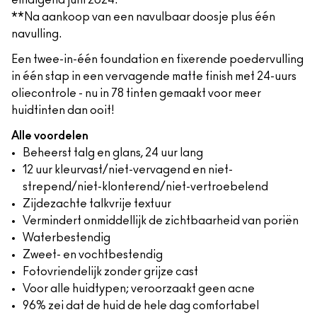
eindigend juni 2024.
**Na aankoop van een navulbaar doosje plus één
navulling.
Een twee-in-één foundation en fixerende poedervulling
in één stap in een vervagende matte finish met 24-uurs
oliecontrole - nu in 78 tinten gemaakt voor meer
huidtinten dan ooit!
Alle voordelen
Beheerst talg en glans, 24 uur lang
12 uur kleurvast/niet-vervagend en niet-
strepend/niet-klonterend/niet-vertroebelend
Zijdezachte talkvrije textuur
Vermindert onmiddellijk de zichtbaarheid van poriën
Waterbestendig
Zweet- en vochtbestendig
Fotovriendelijk zonder grijze cast
Voor alle huidtypen; veroorzaakt geen acne
96% zei dat de huid de hele dag comfortabel