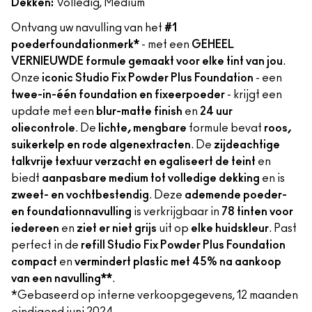
Dekken:
Volledig, Medium
Ontvang uw navulling van het
#1
poederfoundationmerk*
- met een
GEHEEL
VERNIEUWDE formule gemaakt voor elke tint van jou
.
Onze
iconic Studio Fix Powder Plus Foundation
- een
twee-in-één foundation en fixeerpoeder
- krijgt een
update met een
blur-matte finish
en
24 uur
oliecontrole
. De
lichte, mengbare
formule bevat
roos,
suikerkelp en rode algenextracten
. De
zijdeachtige
talkvrije textuur verzacht en egaliseert de teint
en
biedt
aanpasbare medium tot volledige dekking
en is
zweet- en vochtbestendig
. Deze
ademende poeder-
en foundationnavulling
is verkrijgbaar in
78 tinten voor
iedereen
en
ziet er niet grijs
uit op
elke huidskleur
. Past
perfect in de
refill Studio Fix Powder Plus Foundation
compact
en
vermindert plastic met 45% na aankoop
van een navulling**
.
*Gebaseerd op interne verkoopgegevens, 12 maanden