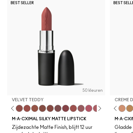
BEST SELLER
BEST SELL
50 kleuren
VELVET TEDDY
CREME 
eddy
e M·A·Cximal
Honeylove
Kinda Sexy
Velvet Teddy
Mull It To The Max
Taupe
Warm Teddy
Whirl
Soar
Twig Twist
Sweet Deal
Mehr
Get The Hint?
Fleshpot
You Wouldn't Get I
Peachstock
Lipstick Snob
HodgePodge
Candy Yum
Stone
Captiv
Creme
Div
Cal
M·A·CXIMAL SILKY MATTE LIPSTICK
M·A·CXI
Zijdezachte Matte Finish, blijft 12 uur
Gladde s