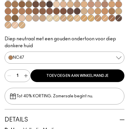
NC5​
NC10​
NC15​
NC16​
NC17​
NC25​
NC27​
NC30​
NC37​
NC38​
NC40​
NC43.5​
NC44​
NC44.5​
NC45​
NC45.5​
NC46​
NC47​
NC50​
NC55​
NC58​
NC60​
NC63​
NC65​
NW5​
NW10​
NW13​
NW18​
NW20​
NW25​
NW30​
NW33​
NW35​
NW40​
NW43​
NW44​
NW45​
NW46​
NW48​
NW50​
NW53​
NW55​
NW57​
NW58​
NW65​
C3.5​
C4.5​
C5​
C5.5​
C8​
C40​
C45​
C55​
N4​
N5​
N6​
N6.5​
NC12​
NC13​
NC18​
NC20​
NC35​
NC41​
NC42​
NW15​
NW22​
NW47​
NW60​
C4​
N4.5​
N4.75​
Diep neutraal met een gouden ondertoon voor diep
donkere huid
NC47​
TOEVOEGEN AAN WINKELMANDJE
Tot 40% KORTING. Zomersale begint nu.
DETAILS