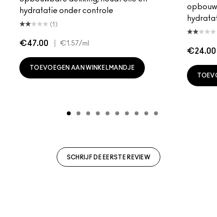
opbouwb
hydratatie onder controle
hydratat
(1)
€47.00
|
€1.57
/ml
€24.00
TOEVOEGEN AAN WINKELMANDJE
TOEV
SCHRIJF DE EERSTE REVIEW