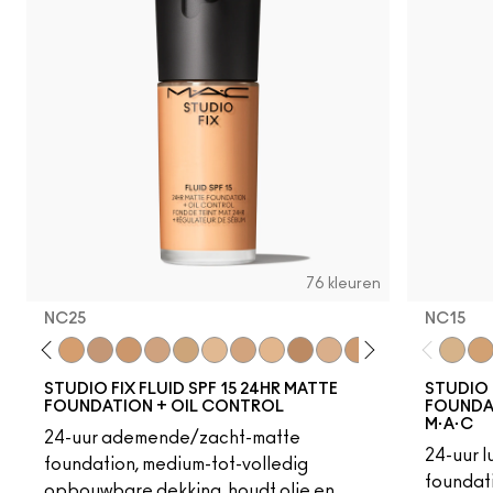
76 kleuren
NC25
NC15
18
C4
C40
NC25
NW20
NW22
NC27
NC30
N5
N6
C3.5
NW25
N6.5
NC35
NC37
NC38
NC40
NC15
NC4
NC
STUDIO FIX FLUID SPF 15 24HR MATTE
STUDIO 
FOUNDATION + OIL CONTROL
FOUNDAT
M·A·C
24-uur ademende/zacht-matte
24-uur 
foundation, medium-tot-volledig
foundati
opbouwbare dekking, houdt olie en