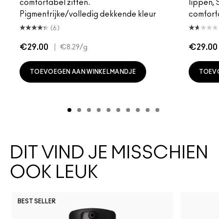
comfortabel zitten.
lippen,
Pigmentrijke/volledig dekkende kleur
comfort
(6)
€29.00
|
€29.00
€8.29
/g
TOEVOEGEN AAN WINKELMANDJE
TOEV
DIT VIND JE MISSCHIEN
OOK LEUK
BEST SELLER