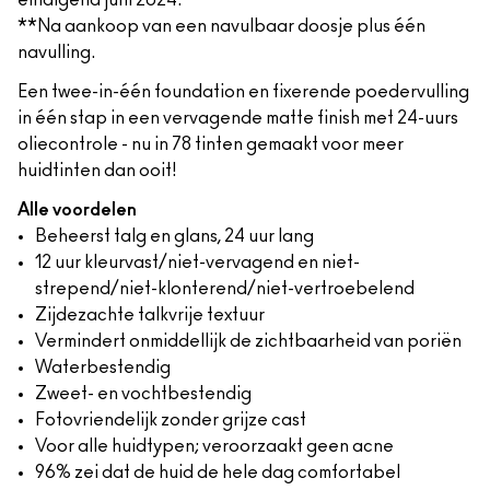
eindigend juni 2024.
**Na aankoop van een navulbaar doosje plus één
navulling.
Een twee-in-één foundation en fixerende poedervulling
in één stap in een vervagende matte finish met 24-uurs
oliecontrole - nu in 78 tinten gemaakt voor meer
huidtinten dan ooit!
Alle voordelen
Beheerst talg en glans, 24 uur lang
12 uur kleurvast/niet-vervagend en niet-
strepend/niet-klonterend/niet-vertroebelend
Zijdezachte talkvrije textuur
Vermindert onmiddellijk de zichtbaarheid van poriën
Waterbestendig
Zweet- en vochtbestendig
Fotovriendelijk zonder grijze cast
Voor alle huidtypen; veroorzaakt geen acne
96% zei dat de huid de hele dag comfortabel