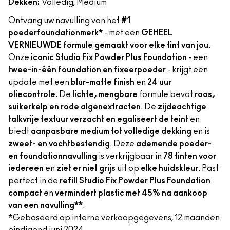
Dekken:
Volledig, Medium
Ontvang uw navulling van het
#1
poederfoundationmerk*
- met een
GEHEEL
VERNIEUWDE formule gemaakt voor elke tint van jou
.
Onze
iconic Studio Fix Powder Plus Foundation
- een
twee-in-één foundation en fixeerpoeder
- krijgt een
update met een
blur-matte finish
en
24 uur
oliecontrole
. De
lichte, mengbare
formule bevat
roos,
suikerkelp en rode algenextracten
. De
zijdeachtige
talkvrije textuur verzacht en egaliseert de teint
en
biedt
aanpasbare medium tot volledige dekking
en is
zweet- en vochtbestendig
. Deze
ademende poeder-
en foundationnavulling
is verkrijgbaar in
78 tinten voor
iedereen
en
ziet er niet grijs
uit op
elke huidskleur
. Past
perfect in de
refill Studio Fix Powder Plus Foundation
compact
en
vermindert plastic met 45% na aankoop
van een navulling**
.
*Gebaseerd op interne verkoopgegevens, 12 maanden