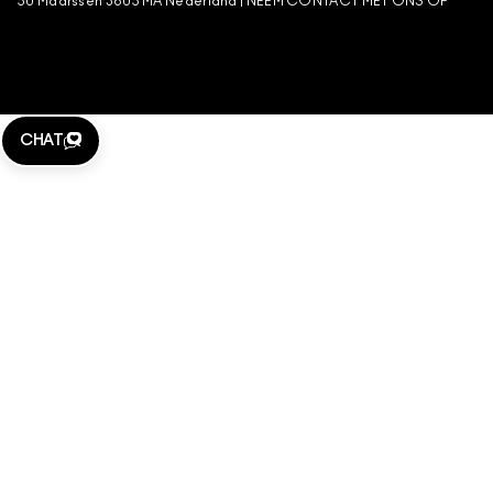
50 Maarssen 3605 MA Nederland |
NEEM CONTACT MET ONS OP
BEHEER VAN COOKIES
CHAT