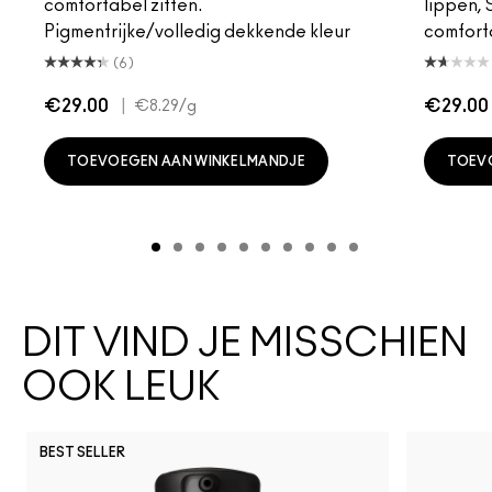
comfortabel zitten.
lippen,
Pigmentrijke/volledig dekkende kleur
comfort
(6)
€29.00
|
€29.00
€8.29
/g
TOEVOEGEN AAN WINKELMANDJE
TOEV
DIT VIND JE MISSCHIEN
OOK LEUK
BEST SELLER