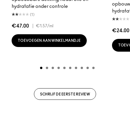
opbouwb
hydratatie onder controle
hydratat
(1)
€47.00
|
€1.57
/ml
€24.00
TOEVOEGEN AAN WINKELMANDJE
TOEV
SCHRIJF DE EERSTE REVIEW