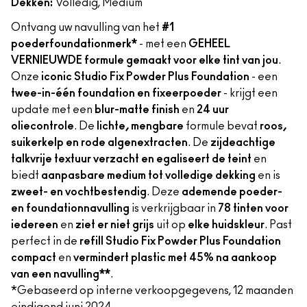
Dekken:
Volledig, Medium
Ontvang uw navulling van het
#1
poederfoundationmerk*
- met een
GEHEEL
VERNIEUWDE formule gemaakt voor elke tint van jou
.
Onze
iconic Studio Fix Powder Plus Foundation
- een
twee-in-één foundation en fixeerpoeder
- krijgt een
update met een
blur-matte finish
en
24 uur
oliecontrole
. De
lichte, mengbare
formule bevat
roos,
suikerkelp en rode algenextracten
. De
zijdeachtige
talkvrije textuur verzacht en egaliseert de teint
en
biedt
aanpasbare medium tot volledige dekking
en is
zweet- en vochtbestendig
. Deze
ademende poeder-
en foundationnavulling
is verkrijgbaar in
78 tinten voor
iedereen
en
ziet er niet grijs
uit op
elke huidskleur
. Past
perfect in de
refill Studio Fix Powder Plus Foundation
compact
en
vermindert plastic met 45% na aankoop
van een navulling**
.
*Gebaseerd op interne verkoopgegevens, 12 maanden