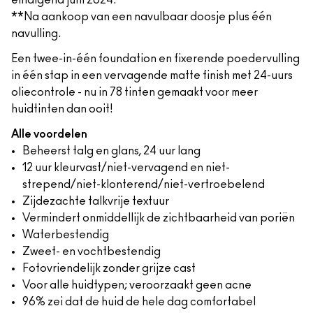
eindigend juni 2024.
**Na aankoop van een navulbaar doosje plus één
navulling.
Een twee-in-één foundation en fixerende poedervulling
in één stap in een vervagende matte finish met 24-uurs
oliecontrole - nu in 78 tinten gemaakt voor meer
huidtinten dan ooit!
Alle voordelen
Beheerst talg en glans, 24 uur lang
12 uur kleurvast/niet-vervagend en niet-
strepend/niet-klonterend/niet-vertroebelend
Zijdezachte talkvrije textuur
Vermindert onmiddellijk de zichtbaarheid van poriën
Waterbestendig
Zweet- en vochtbestendig
Fotovriendelijk zonder grijze cast
Voor alle huidtypen; veroorzaakt geen acne
96% zei dat de huid de hele dag comfortabel