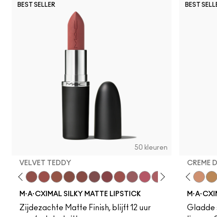
BEST SELLER
BEST SELL
50 kleuren
VELVET TEDDY
CREME 
to
·A·Cximal
eylove
Kinda Sexy
Café Mocha
Velvet Teddy
Mull It To The Max
Taupe
Warm Teddy
Whirl
Soar
Twig Twist
Sweet Deal
Mehr
Get The Hint?
Fleshpot
You Wouldn't Get I
Peachstock
Lipstick Snob
HodgePodge
Candy Yum
Stone
Captiv
Creme
Div
Cal
M·A·CXIMAL SILKY MATTE LIPSTICK
M·A·CXI
Zijdezachte Matte Finish, blijft 12 uur
Gladde s