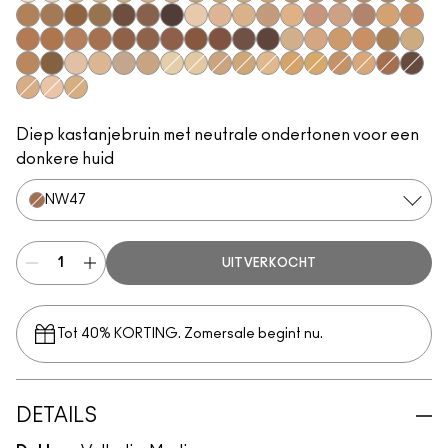
NC5​
NC10​
NC15​
NC16​
NC17​
NC25​
NC27​
NC30​
NC37​
NC38​
NC40​
NC43.5​
NC44​
NC44.5​
NC45​
NC45.5​
NC46​
NC47​
NC50​
NC55​
NC58​
NC60​
NC63​
NC65​
NW5​
NW10​
NW13​
NW18​
NW20​
NW25​
NW30​
NW33​
NW35​
NW40​
NW43​
NW44​
NW45​
NW46​
NW48​
NW50​
NW53​
NW55​
NW57​
NW58​
NW65​
C3.5​
C4.5​
C5​
C5.5​
C8​
C40​
C45​
C55​
N4​
N5​
N6​
N6.5​
NC12​
NC13​
NC18​
NC20​
NC35​
NC41​
NC42​
NW15​
NW22​
NW47​
NW60​
C4​
N4.5​
N4.75​
Diep kastanjebruin met neutrale ondertonen voor een
donkere huid
NW47​
UITVERKOCHT
Tot 40% KORTING. Zomersale begint nu.
DETAILS