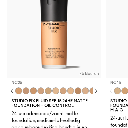
N12
NC44
NC35
NW55
NW
N
76 kleuren
NC25
NC15
18
C4
C40
NC25
NW20
NW22
NC27
NC30
N5
N6
C3.5
NW25
N6.5
NC35
NC37
NC38
NC40
NC15
NC4
NC
STUDIO FIX FLUID SPF 15 24HR MATTE
STUDIO 
FOUNDATION + OIL CONTROL
FOUNDAT
M·A·C
24-uur ademende/zacht-matte
24-uur 
foundation, medium-tot-volledig
foundati
opbouwbare dekking, houdt olie en