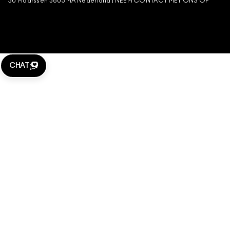
50 Maarssen 3605 MA Nederland |
NEEM CONTACT MET ONS OP
BEHEER VAN COOKIES
CHAT