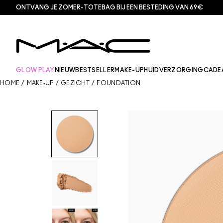
ONTVANG JE ZOMER-TOTEBAG BIJ EEN BESTEDING VAN 69€
GLOW PLAY
NIEUW
BESTSELLER
MAKE-UP
HUIDVERZORGING
CADE
HOME
/
MAKE-UP
/
GEZICHT
/
FOUNDATION