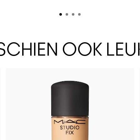
SSCHIEN OOK LEU
NC17.5
N12
NC35
NW10
N