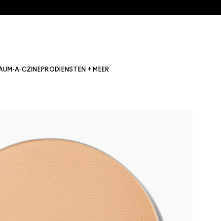
AU
M·A·CZINE
PRO
DIENSTEN + MEER