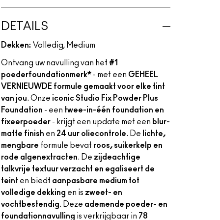
DETAILS
Dekken:
Volledig, Medium
Ontvang uw navulling van het
#1
poederfoundationmerk*
- met een
GEHEEL
VERNIEUWDE formule gemaakt voor elke tint
van jou
. Onze
iconic Studio Fix Powder Plus
Foundation
- een
twee-in-één foundation en
fixeerpoeder
- krijgt een update met een
blur-
matte finish
en
24 uur oliecontrole
. De
lichte,
mengbare
formule bevat
roos, suikerkelp en
rode algenextracten
. De
zijdeachtige
talkvrije textuur verzacht en egaliseert de
teint
en biedt
aanpasbare medium tot
volledige dekking
en is
zweet- en
vochtbestendig
. Deze
ademende poeder- en
foundationnavulling
is verkrijgbaar in
78