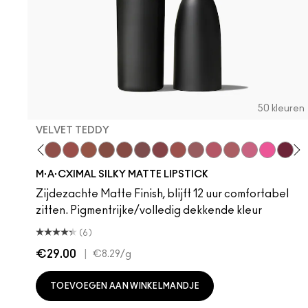
50 kleuren
VELVET TEDDY
hoto
 M·A·Cximal
oneylove
Kinda Sexy
Café Mocha
Velvet Teddy
Mull It To The Max
Taupe
Warm Teddy
Whirl
Soar
Twig Twist
Sweet Deal
Mehr
Get The Hint?
You Wouldn't Get
Lipstick Sno
Candy Yu
Fleshpo
Capti
Peac
Di
H
M·A·CXIMAL SILKY MATTE LIPSTICK
Zijdezachte Matte Finish, blijft 12 uur comfortabel
zitten. Pigmentrijke/volledig dekkende kleur
(6)
€29.00
|
€8.29
/g
TOEVOEGEN AAN WINKELMANDJE