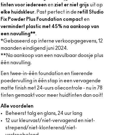
tinten voor iedereen
en
ziet er niet grijs
uit op
elke huidskleur
. Past perfect in de
refill Studio
Fix Powder Plus Foundation compact
en
vermindert plastic met 45% na aankoop van
een navulling**
.
*Gebaseerd op interne verkoopgegevens, 12
maanden eindigend juni 2024.
**Na aankoop van een navulbaar doosje plus
één navulling.
Een twee-in-één foundation en fixerende
poedervulling in één stap in een vervagende
matte finish met 24-uurs oliecontrole - nu in 78
tinten gemaakt voor meer huidtinten dan ooit!
Alle voordelen
Beheerst talg en glans, 24 uur lang
12 uur kleurvast/niet-vervagend en niet-
strepend/niet-klonterend/niet-