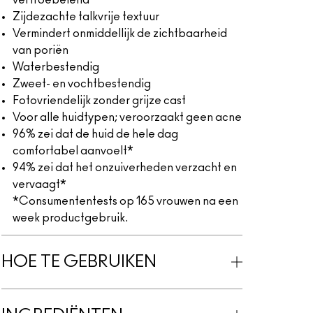
vertroebelend
Zijdezachte talkvrije textuur
Vermindert onmiddellijk de zichtbaarheid
van poriën
Waterbestendig
Zweet- en vochtbestendig
Fotovriendelijk zonder grijze cast
Voor alle huidtypen; veroorzaakt geen acne
96% zei dat de huid de hele dag
comfortabel aanvoelt*
94% zei dat het onzuiverheden verzacht en
vervaagt*
*Consumententests op 165 vrouwen na een
week productgebruik.
HOE TE GEBRUIKEN