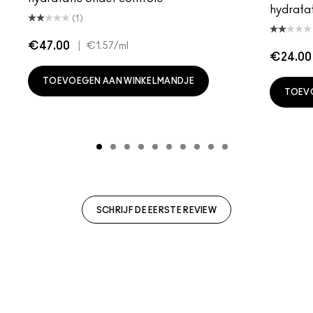
hydratat
(1)
€47.00
|
€1.57
/ml
€24.00
TOEVOEGEN AAN WINKELMANDJE
TOEV
SCHRIJF DE EERSTE REVIEW