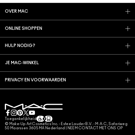
OVER MAC
ONS VERHAAL
ONLINE SHOPPEN
ARTISTIEK
MIJN ACCOUNT
MAC VIVA GLAM
HULP NODIG?
AANMELDEN VOOR E-MAILS
BEWUSTE SCHOONHEID
VOLG MIJN BESTELLING
PROMOTIES
CARRIÈREMOGELIJKHEDEN
JE MAC-WINKEL
VEELGESTELDE VRAGEN
MAC PRO-LIDMAATSCHAP
EEN WINKEL ZOEKEN
RETOUREN EN RUILEN
DIERPROEVEN
PRIVACY EN VOORWAARDEN
MAKE-UP SERVICES
LEVERING
PRIVACYBELEID
BOEK EEN MAKE-UP SERVICE
MIJN ACCOUNT
GEBRUIKSVOORWAARDEN
LIVE CHAT
VERKOOPSVOORWAARDEN
NEEM CONTACT MET ONS OP
NAMAAKPRODUCTEN
Toegankelijkheid
CONTACTEER FABRIKANT
© Make-Up Art Cosmetics Inc. - Estee Lauder B.V. - M·A·C, Safariweg
ALGEMENE VOORWAARDEN POA
50 Maarssen 3605 MA Nederland |
NEEM CONTACT MET ONS OP