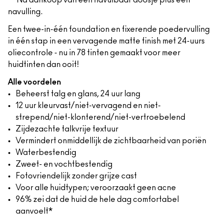
**Na aankoop van een navulbaar doosje plus één
navulling.
Een twee-in-één foundation en fixerende poedervulling
in één stap in een vervagende matte finish met 24-uurs
oliecontrole - nu in 78 tinten gemaakt voor meer
huidtinten dan ooit!
Alle voordelen
Beheerst talg en glans, 24 uur lang
12 uur kleurvast/niet-vervagend en niet-
strepend/niet-klonterend/niet-vertroebelend
Zijdezachte talkvrije textuur
Vermindert onmiddellijk de zichtbaarheid van poriën
Waterbestendig
Zweet- en vochtbestendig
Fotovriendelijk zonder grijze cast
Voor alle huidtypen; veroorzaakt geen acne
96% zei dat de huid de hele dag comfortabel
aanvoelt*