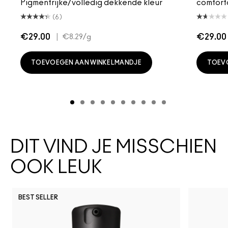
Pigmentrijke/volledig dekkende kleur
comfort
(6)
€29.00
|
€29.00
€8.29
/g
TOEVOEGEN AAN WINKELMANDJE
TOEV
DIT VIND JE MISSCHIEN
OOK LEUK
BEST SELLER