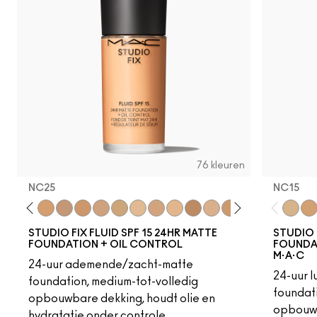
76 kleuren
NC25
NC15
18
C4
C40
NC25
NW20
NW22
NC27
NC30
N5
N6
C3.5
NW25
N6.5
NC35
NC37
NC38
NC40
NC15
NC4
NC
STUDIO FIX FLUID SPF 15 24HR MATTE
STUDIO 
FOUNDATION + OIL CONTROL
FOUNDAT
M·A·C
24-uur ademende/zacht-matte
24-uur 
foundation, medium-tot-volledig
foundati
opbouwbare dekking, houdt olie en
opbouwb
hydratatie onder controle