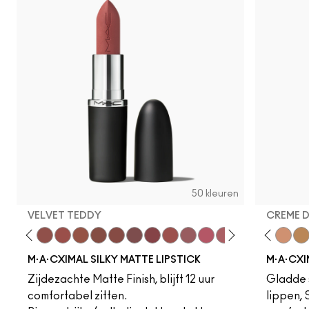
50 kleuren
VELVET TEDDY
CREME 
to
·A·Cximal
eylove
Kinda Sexy
Café Mocha
Velvet Teddy
Mull It To The Max
Taupe
Warm Teddy
Whirl
Soar
Twig Twist
Sweet Deal
Mehr
Get The Hint?
Fleshpot
You Wouldn't Get I
Peachstock
Lipstick Snob
HodgePodge
Candy Yum
Stone
Captiv
Creme
Div
Cal
M·A·CXIMAL SILKY MATTE LIPSTICK
M·A·CXI
Zijdezachte Matte Finish, blijft 12 uur
Gladde s
comfortabel zitten.
lippen,