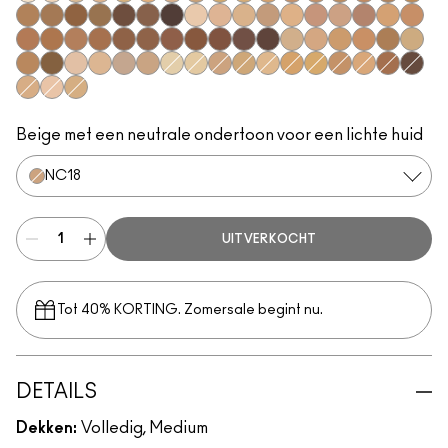
NC5​
NC10​
NC15​
NC16​
NC17​
NC25​
NC27​
NC30​
NC37​
NC38​
NC40​
NC43.5​
NC44​
NC44.5​
NC45​
NC45.5​
NC46​
NC47​
NC50​
NC55​
NC58​
NC60​
NC63​
NC65​
NW5​
NW10​
NW13​
NW18​
NW20​
NW25​
NW30​
NW33​
NW35​
NW40​
NW43​
NW44​
NW45​
NW46​
NW48​
NW50​
NW53​
NW55​
NW57​
NW58​
NW65​
C3.5​
C4.5​
C5​
C5.5​
C8​
C40​
C45​
C55​
N4​
N5​
N6​
N6.5​
NC12​
NC13​
NC18​
NC20​
NC35​
NC41​
NC42​
NW15​
NW22​
NW47​
NW60​
C4​
N4.5​
N4.75​
Beige met een neutrale ondertoon voor een lichte huid
NC18​
UITVERKOCHT
Tot 40% KORTING. Zomersale begint nu.
DETAILS
Dekken:
Volledig, Medium