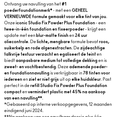
Ontvang uw navulling van het
#1
poederfoundationmerk*
- met een
GEHEEL
VERNIEUWDE formule gemaakt voor elke tint van jou
.
Onze
iconic Studio Fix Powder Plus Foundation
- een
twee-in-één foundation en fixeerpoeder
- krijgt een
update met een
blur-matte finish
en
24 uur
oliecontrole
. De
lichte, mengbare
formule bevat
roos,
suikerkelp en rode algenextracten
. De
zijdeachtige
talkvrije textuur verzacht en egaliseert de teint
en
biedt
aanpasbare medium tot volledige dekking
en is
zweet- en vochtbestendig
. Deze
ademende poeder-
en foundationnavulling
is verkrijgbaar in
78 tinten voor
iedereen
en
ziet er niet grijs
uit op
elke huidskleur
. Past
perfect in de
refill Studio Fix Powder Plus Foundation
compact
en
vermindert plastic met 45% na aankoop
van een navulling**
.
*Gebaseerd op interne verkoopgegevens, 12 maanden
eindigend juni 2024.