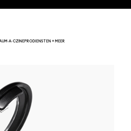
AU
M·A·CZINE
PRO
DIENSTEN + MEER