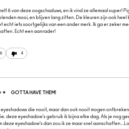
zelf 6 van deze oogschaduws, en ik vind ze allemaal super! Pi
lenden mooi, en blijven lang zitten. De kleuren zijn ook heel b
t echt iets soortgelijks van een ander merk. Ik ga er zeker me
affen. Echt een aanrader!
6
4
GOTTA HAVE THEM!
s eyeshadows die nooit, maar dan ook nooit mogen ontbreken 
tie. deze eyeshadow's gebruik ik bijna elke dag. Als je nog g
n deze eyeshadow's dan zou ik ze maar snel aanschaffen...Lo