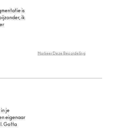
gmentatie is
ijzonder, ik
er
Markeer Deze Beoordeling
in je
een eigenaar
l. Gotta