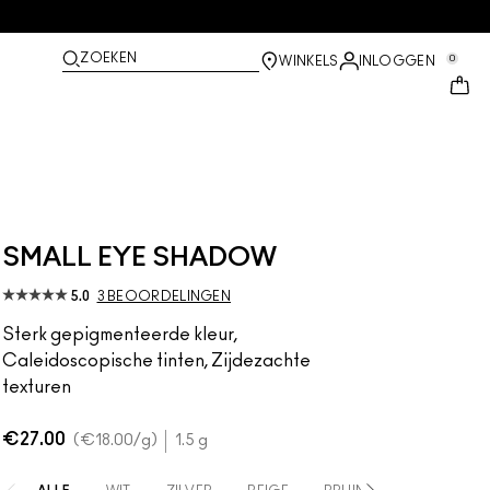
ZOEKEN
0
WINKELS
INLOGGEN
SMALL EYE SHADOW
5.0
3 BEOORDELINGEN
Sterk gepigmenteerde kleur,
Caleidoscopische tinten, Zijdezachte
texturen
€27.00
€18.00
/g
1.5 g