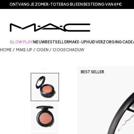
ONTVANG JE ZOMER-TOTEBAG BIJ EEN BESTEDING VAN 69€
GLOW PLAY
NIEUW
BESTSELLER
MAKE-UP
HUIDVERZORGING
CADE
HOME
/
MAKE-UP
/
OGEN
/
OOGSCHADUW
BEST SELLER