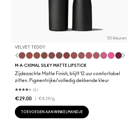
50 kleuren
VELVET TEDDY
hoto
 M·A·Cximal
oneylove
Kinda Sexy
Café Mocha
Velvet Teddy
Mull It To The Max
Taupe
Warm Teddy
Whirl
Soar
Twig Twist
Sweet Deal
Mehr
Get The Hint?
You Wouldn't Get
Lipstick Sno
Candy Yu
Fleshpo
Capti
Peac
Di
H
M·A·CXIMAL SILKY MATTE LIPSTICK
Zijdezachte Matte Finish, blijft 12 uur comfortabel
zitten. Pigmentrijke/volledig dekkende kleur
(6)
€29.00
|
€8.29
/g
TOEVOEGEN AAN WINKELMANDJE