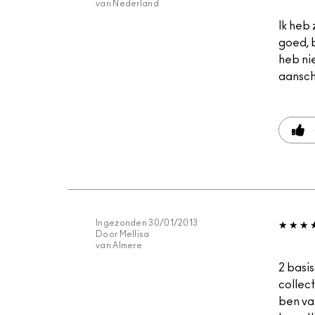
van
Nederland
Ik heb 
goed, b
heb nie
aansch
Ingezonden
30/01/2013
Door
Mellisa
van
Almere
2 basi
collec
ben va