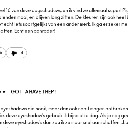
zelf 6 van deze oogschaduws, en ik vind ze allemaal super! Pi
lenden mooi, en blijven lang zitten. De kleuren zijn ook heel b
t echt iets soortgelijks van een ander merk. Ik ga er zeker me
affen. Echt een aanrader!
6
4
GOTTA HAVE THEM!
s eyeshadows die nooit, maar dan ook nooit mogen ontbreken 
tie. deze eyeshadow's gebruik ik bijna elke dag. Als je nog g
n deze eyeshadow's dan zou ik ze maar snel aanschaffen...Lo