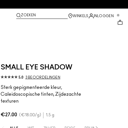
ZOEKEN
0
WINKELS
INLOGGEN
SMALL EYE SHADOW
5.0
3 BEOORDELINGEN
Sterk gepigmenteerde kleur,
Caleidoscopische tinten, Zijdezachte
texturen
€27.00
€18.00
/g
1.5 g