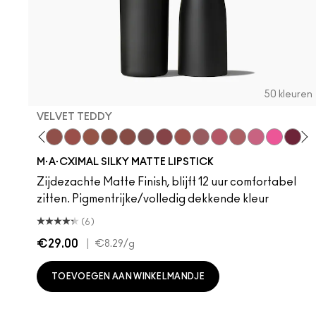
50 kleuren
VELVET TEDDY
hoto
 M·A·Cximal
oneylove
Kinda Sexy
Café Mocha
Velvet Teddy
Mull It To The Max
Taupe
Warm Teddy
Whirl
Soar
Twig Twist
Sweet Deal
Mehr
Get The Hint?
You Wouldn't Get
Lipstick Sno
Candy Yu
Fleshpo
Capti
Peac
Di
H
M·A·CXIMAL SILKY MATTE LIPSTICK
Zijdezachte Matte Finish, blijft 12 uur comfortabel
zitten. Pigmentrijke/volledig dekkende kleur
(6)
€29.00
|
€8.29
/g
TOEVOEGEN AAN WINKELMANDJE