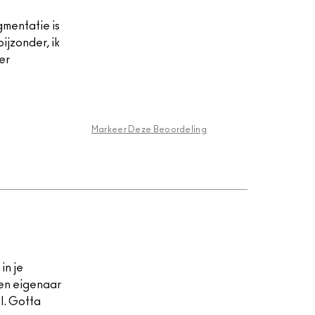
gmentatie is
ijzonder, ik
er
Markeer Deze Beoordeling
in je
een eigenaar
l. Gotta