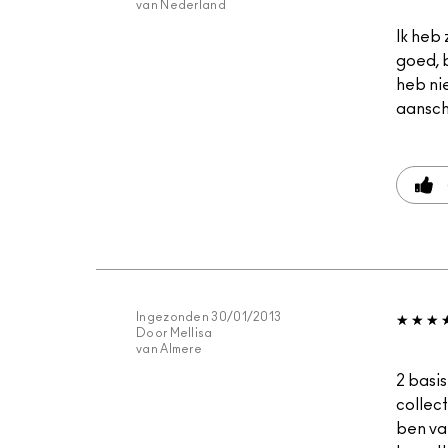
van
Nederland
Ik heb 
goed, b
heb nie
aansch
Ingezonden
30/01/2013
Door
Mellisa
van
Almere
2 basi
collec
ben va