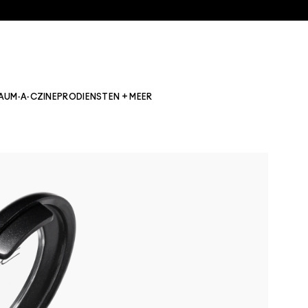
AU
M·A·CZINE
PRO
DIENSTEN + MEER