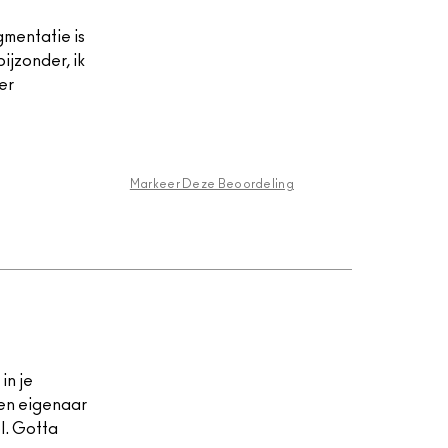
gmentatie is
ijzonder, ik
er
Markeer Deze Beoordeling
in je
een eigenaar
l. Gotta