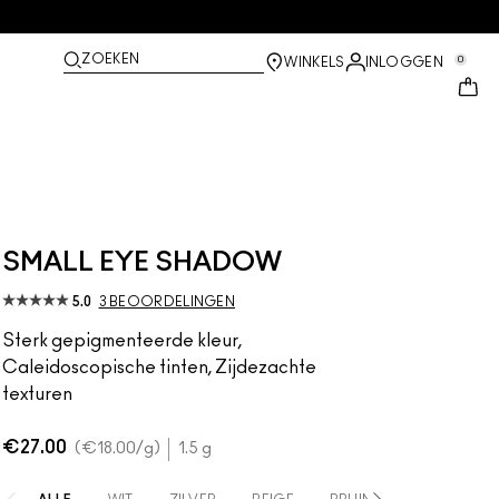
ZOEKEN
0
WINKELS
INLOGGEN
SMALL EYE SHADOW
5.0
3 BEOORDELINGEN
Sterk gepigmenteerde kleur,
Caleidoscopische tinten, Zijdezachte
texturen
€27.00
€18.00
/g
1.5 g