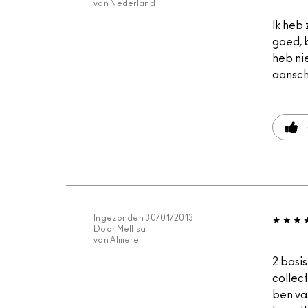
van
Nederland
Ik heb 
goed, b
heb nie
aansch
Ingezonden
30/01/2013
Door
Mellisa
van
Almere
2 basi
collec
ben va