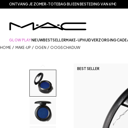
ONTVANG JE ZOMER-TOTEBAG BIJ EEN BESTEDING VAN 69€
GLOW PLAY
NIEUW
BESTSELLER
MAKE-UP
HUIDVERZORGING
CADE
HOME
/
MAKE-UP
/
OGEN
/
OOGSCHADUW
BEST SELLER