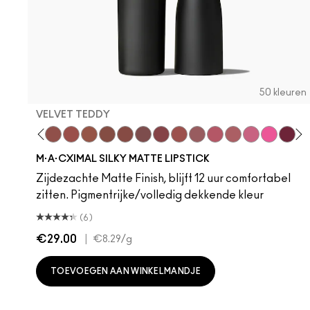
50 kleuren
VELVET TEDDY
 Teddy
are M·A·Cximal
Honeylove
Kinda Sexy
Velvet Teddy
Mull It To The Max
Taupe
Warm Teddy
Whirl
Soar
Twig Twist
Sweet Deal
Mehr
Get The Hint?
You Wouldn't Get
Lipstick Sno
Candy Yu
Fleshpo
Capti
Peac
Di
H
M·A·CXIMAL SILKY MATTE LIPSTICK
Zijdezachte Matte Finish, blijft 12 uur comfortabel
zitten. Pigmentrijke/volledig dekkende kleur
(6)
€29.00
|
€8.29
/g
TOEVOEGEN AAN WINKELMANDJE