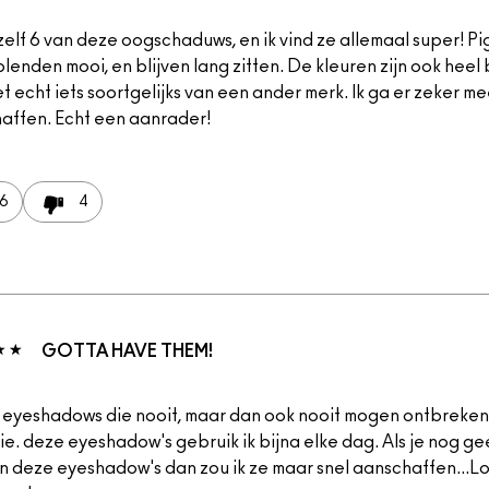
zelf 6 van deze oogschaduws, en ik vind ze allemaal super! Pi
lenden mooi, en blijven lang zitten. De kleuren zijn ook heel b
t echt iets soortgelijks van een ander merk. Ik ga er zeker me
affen. Echt een aanrader!
6
4
GOTTA HAVE THEM!
s eyeshadows die nooit, maar dan ook nooit mogen ontbreken 
tie. deze eyeshadow's gebruik ik bijna elke dag. Als je nog g
n deze eyeshadow's dan zou ik ze maar snel aanschaffen...Lo