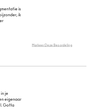
gmentatie is
ijzonder, ik
er
Markeer Deze Beoordeling
in je
een eigenaar
l. Gotta