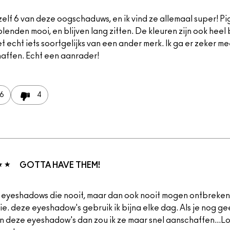
zelf 6 van deze oogschaduws, en ik vind ze allemaal super! Pi
lenden mooi, en blijven lang zitten. De kleuren zijn ook heel b
t echt iets soortgelijks van een ander merk. Ik ga er zeker me
affen. Echt een aanrader!
6
4
GOTTA HAVE THEM!
s eyeshadows die nooit, maar dan ook nooit mogen ontbreken 
tie. deze eyeshadow's gebruik ik bijna elke dag. Als je nog g
n deze eyeshadow's dan zou ik ze maar snel aanschaffen...Lo