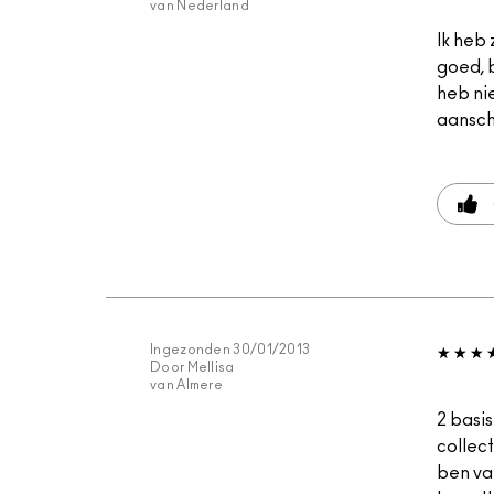
van
Nederland
Ik heb 
goed, b
heb nie
aansch
Ingezonden
30/01/2013
Door
Mellisa
van
Almere
2 basi
collec
ben va