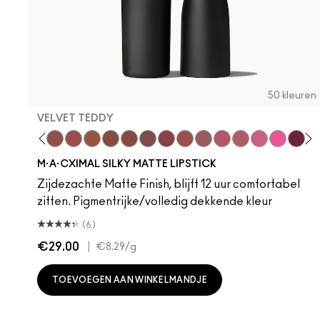
50 kleuren
VELVET TEDDY
 Teddy
are M·A·Cximal
Honeylove
Kinda Sexy
Velvet Teddy
Mull It To The Max
Taupe
Warm Teddy
Whirl
Soar
Twig Twist
Sweet Deal
Mehr
Get The Hint?
You Wouldn't Get
Lipstick Sno
Candy Yu
Fleshpo
Capti
Peac
Di
H
M·A·CXIMAL SILKY MATTE LIPSTICK
Zijdezachte Matte Finish, blijft 12 uur comfortabel
zitten. Pigmentrijke/volledig dekkende kleur
(6)
€29.00
|
€8.29
/g
TOEVOEGEN AAN WINKELMANDJE