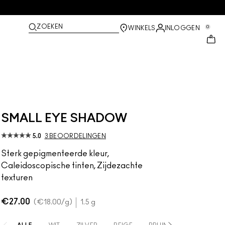
ZOEKEN
0
WINKELS
INLOGGEN
SMALL EYE SHADOW
5.0
3 BEOORDELINGEN
Sterk gepigmenteerde kleur,
Caleidoscopische tinten, Zijdezachte
texturen
€27.00
€18.00
/g
1.5 g