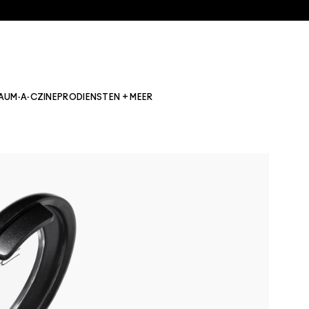
AU
M·A·CZINE
PRO
DIENSTEN + MEER