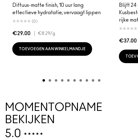
Diffuus-matte finish, 10 uur lang
Blijft 24
effectieve hydratatie, vervaagt lippen
Kusbest
rijke ma
(0)
€29.00
|
€8.29
/g
€37.00
TOEVOEGEN AAN WINKELMANDJE
TOEV
MOMENTOPNAME
BEKIJKEN
5.0