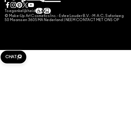
VERKOOPSVOORWAARDEN
NEEM CONTACT MET ONS OP
NAMAAKPRODUCTEN
Toegankelijkheid
CONTACTEER FABRIKANT
© Make-Up Art Cosmetics Inc. - Estee Lauder B.V. - M·A·C, Safariweg
ALGEMENE VOORWAARDEN POA
50 Maarssen 3605 MA Nederland |
NEEM CONTACT MET ONS OP
BEHEER VAN COOKIES
CHAT