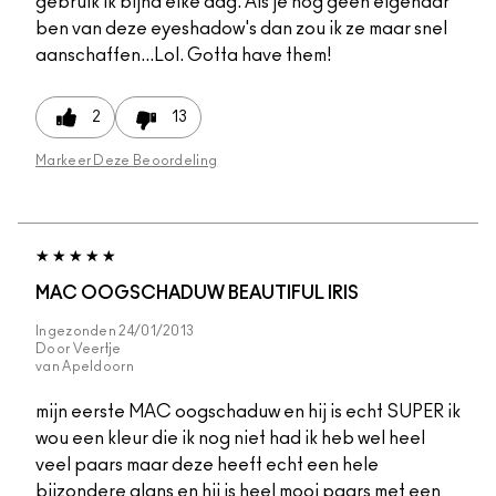
gebruik ik bijna elke dag. Als je nog geen eigenaar
ben van deze eyeshadow's dan zou ik ze maar snel
aanschaffen...Lol. Gotta have them!
2
13
Markeer Deze Beoordeling
MAC OOGSCHADUW BEAUTIFUL IRIS
Ingezonden
24/01/2013
Door
Veertje
van
Apeldoorn
mijn eerste MAC oogschaduw en hij is echt SUPER ik
wou een kleur die ik nog niet had ik heb wel heel
veel paars maar deze heeft echt een hele
bijzondere glans en hij is heel mooi paars met een