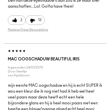
ben van deze eyeshadow's dan zou ik ze maar snel
aanschaffen...Lol. Gotta have them!
2
13
Markeer Deze Beoordeling
MAC OOGSCHADUW BEAUTIFUL IRIS
Ingezonden
24/01/2013
Door
Veertje
van
Apeldoorn
mijn eerste MAC oogschaduw en hij is echt SUPER ik
wou een kleur die ik nog niet had ik heb wel heel
veel paars maar deze heeft echt een hele
bijzondere glans en hij is heel mooi paars met een
beetje een blauw/paarse gloed echt heel mooi