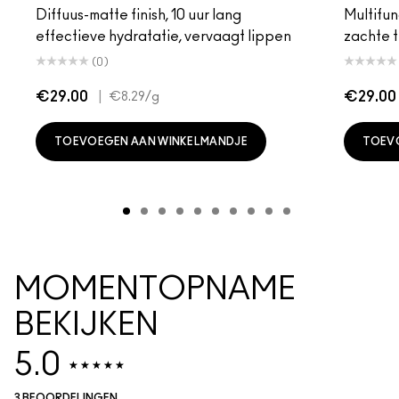
Diffuus-matte finish, 10 uur lang
Multifunc
effectieve hydratatie, vervaagt lippen
zachte t
(0)
€29.00
|
€29.00
€8.29
/g
TOEVOEGEN AAN WINKELMANDJE
TOEV
MOMENTOPNAME
BEKIJKEN
5.0
3 BEOORDELINGEN