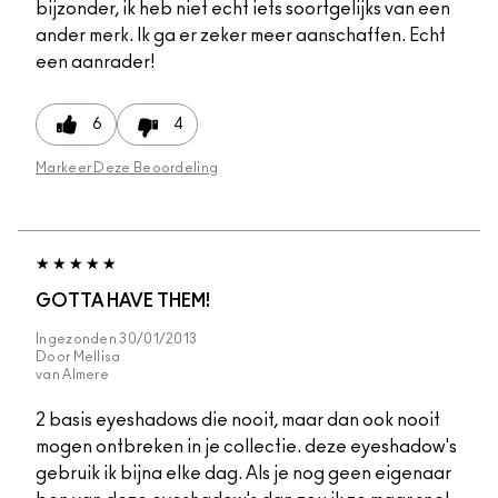
bijzonder, ik heb niet echt iets soortgelijks van een
ander merk. Ik ga er zeker meer aanschaffen. Echt
een aanrader!
6
4
Markeer Deze Beoordeling
GOTTA HAVE THEM!
Ingezonden
30/01/2013
Door
Mellisa
van
Almere
2 basis eyeshadows die nooit, maar dan ook nooit
mogen ontbreken in je collectie. deze eyeshadow's
gebruik ik bijna elke dag. Als je nog geen eigenaar