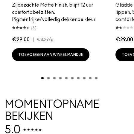
Zijdezachte Matte Finish, blijft 12 uur
Gladde s
comfortabel zitten.
lippen,
Pigmentrijke/volledig dekkende kleur
comfort
(6)
€29.00
|
€29.00
€8.29
/g
TOEVOEGEN AAN WINKELMANDJE
TOEV
MOMENTOPNAME
BEKIJKEN
5.0