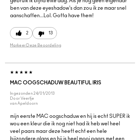
gebruik ik bijna elke dag. Als je nog geen eigenaar
ben van deze eyeshadow's dan zou ik ze maar snel
aanschaffen...Lol. Gotta have them!
2
13
Markeer Deze Beoordeling
MAC OOGSCHADUW BEAUTIFUL IRIS
Ingezonden
24/01/2013
Door
Veertje
van
Apeldoorn
mijn eerste MAC oogschaduw en hij is echt SUPER ik
wou een kleur die ik nog niet had ik heb wel heel
veel paars maar deze heeft echt een hele
bijzondere glans en hij is heel mooi paars met een