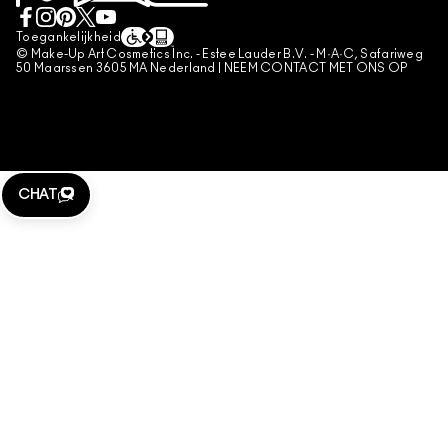
VERKOOPSVOORWAARDEN
NEEM CONTACT MET ONS OP
NAMAAKPRODUCTEN
Toegankelijkheid
CONTACTEER FABRIKANT
© Make-Up Art Cosmetics Inc. - Estee Lauder B.V. - M·A·C, Safariweg
ALGEMENE VOORWAARDEN POA
50 Maarssen 3605 MA Nederland |
NEEM CONTACT MET ONS OP
BEHEER VAN COOKIES
CHAT