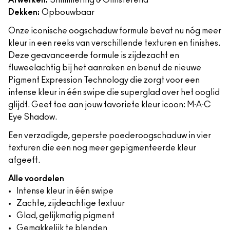
Afwerken:
Shimmering & Glinsterend
Dekken:
Opbouwbaar
Onze iconische oogschaduw formule bevat nu nóg meer
kleur in een reeks van verschillende texturen en finishes.
Deze geavanceerde formule is zijdezacht en
fluweelachtig bij het aanraken en benut de nieuwe
Pigment Expression Technology die zorgt voor een
intense kleur in één swipe die superglad over het ooglid
glijdt. Geef toe aan jouw favoriete kleur icoon: M∙A∙C
Eye Shadow.
Een verzadigde, geperste poederoogschaduw in vier
texturen die een nog meer gepigmenteerde kleur
afgeeft.
Alle voordelen
Intense kleur in één swipe
Zachte, zijdeachtige textuur
Glad, gelijkmatig pigment
Gemakkelijk te blenden