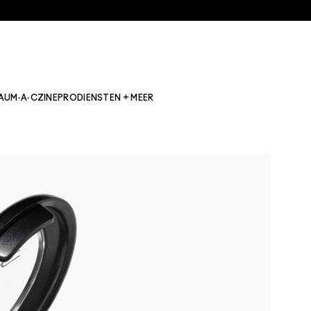
AU
M·A·CZINE
PRO
DIENSTEN + MEER