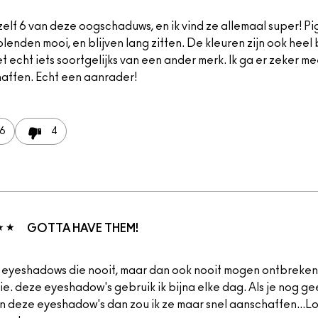
zelf 6 van deze oogschaduws, en ik vind ze allemaal super! Pi
lenden mooi, en blijven lang zitten. De kleuren zijn ook heel b
t echt iets soortgelijks van een ander merk. Ik ga er zeker me
affen. Echt een aanrader!
6
4
GOTTA HAVE THEM!
s eyeshadows die nooit, maar dan ook nooit mogen ontbreken 
tie. deze eyeshadow's gebruik ik bijna elke dag. Als je nog g
n deze eyeshadow's dan zou ik ze maar snel aanschaffen...Lo