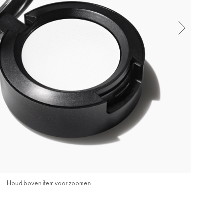
Houd boven item voor zoomen