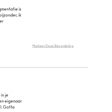
gmentatie is
ijzonder, ik
er
Markeer Deze Beoordeling
in je
een eigenaar
l. Gotta