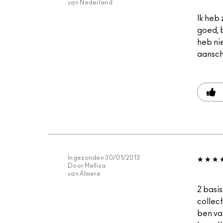
van
Nederland
Ik heb 
goed, b
heb nie
aansch
Ingezonden
30/01/2013
Door
Mellisa
van
Almere
2 basi
collec
ben va