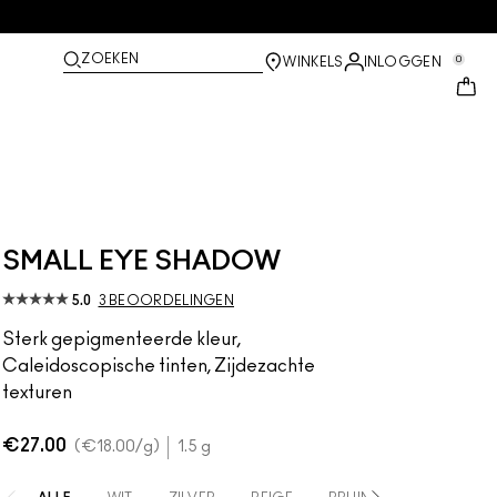
ZOEKEN
0
WINKELS
INLOGGEN
SMALL EYE SHADOW
5.0
3 BEOORDELINGEN
Sterk gepigmenteerde kleur,
Caleidoscopische tinten, Zijdezachte
texturen
€27.00
€18.00
/g
1.5 g