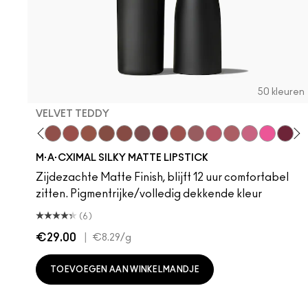
50 kleuren
VELVET TEDDY
hoto
 M·A·Cximal
oneylove
Kinda Sexy
Café Mocha
Velvet Teddy
Mull It To The Max
Taupe
Warm Teddy
Whirl
Soar
Twig Twist
Sweet Deal
Mehr
Get The Hint?
You Wouldn't Get
Lipstick Sno
Candy Yu
Fleshpo
Capti
Peac
Di
H
M·A·CXIMAL SILKY MATTE LIPSTICK
Zijdezachte Matte Finish, blijft 12 uur comfortabel
zitten. Pigmentrijke/volledig dekkende kleur
(6)
€29.00
|
€8.29
/g
TOEVOEGEN AAN WINKELMANDJE