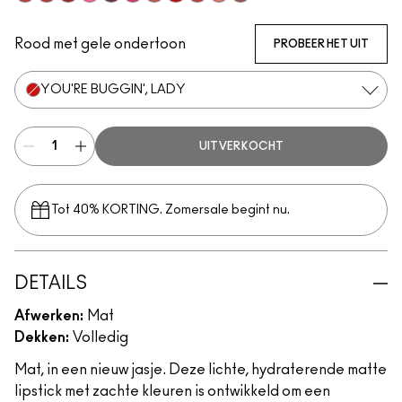
Lasting Passion
Devoted To Chili
Ruby New
Sexy, But Sweet
P for Potent
Velvet Punch
Sultry Move
Werk, Werk, Werk
Stay Curious
Reverence
Healthy, Wealthy, And Thr
Rood met gele ondertoon
PROBEER HET UIT
YOU'RE BUGGIN', LADY
UITVERKOCHT
Tot 40% KORTING. Zomersale begint nu.
DETAILS
Afwerken:
Mat
Dekken:
Volledig
Mat, in een nieuw jasje. Deze lichte, hydraterende matte
lipstick met zachte kleuren is ontwikkeld om een