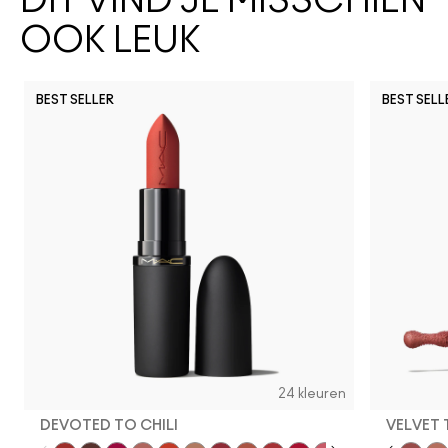
DIT VIND JE MISSCHIEN
OOK LEUK
BEST SELLER
BEST SELL
24 kleuren
DEVOTED TO CHILI
VELVET