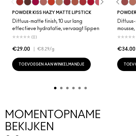
Devoted To Chili
Turn To The Left
Twenty-Fun
Teddy 2.0
My Best Life
Off The Market
Dubonnet Buzz
Moving On Up
Brickthrough
Ruby New
Sultriness
Creamsicle
Ready To Ming
Mull It Over
Stay Curio
Date Nigh
A Littl
Velvet
On 
Wa
POWDER KISS HAZY MATTE LIPSTICK
POWDER 
Diffuus-matte finish, 10 uur lang
Diffuus-
effectieve hydratatie, vervaagt lippen
mousse, 
(0)
€29.00
|
€34.00
€8.29
/g
TOEVOEGEN AAN WINKELMANDJE
TOEV
MOMENTOPNAME
BEKIJKEN