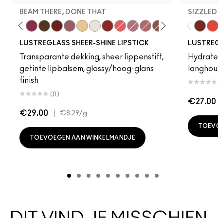
BEAM THERE, DONE THAT
SIZZLED
It Up
mmy Bare
Business Casual
Lady Bug
Beam There, Done That
I Deserve This
PDA
Syrup
Sunny Vanilla
Surprise
Work Crush
Oh, Goodie
Not Humble, Just Braggi
Thanks, It's MAC
Alone Time
Cake 
Tra
LUSTREGLASS SHEER-SHINE LIPSTICK
LUSTREG
Transparante dekking, sheer lippenstift,
Hydrater
getinte lipbalsem, glossy/hoog-glans
langhou
finish
(0)
€27.00
€29.00
|
€8.29
/g
TOEV
TOEVOEGEN AAN WINKELMANDJE