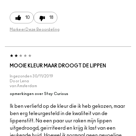
10
18
Markeer Deze Beoordeling
MOOIE KLEUR MAAR DROOGT DE LIPPEN
Ingezonden
30/11/2019
Door
Lena
van
Amsterdam
opmerkingen over Stay Curious
Ik ben verliefd op de kleur die ik heb gekozen, maar
ben erg teleurgesteld in de kwaliteit van de
lippenstift. Na een paar uur raken mijn lippen
uitgedroogd, geïrriteerd en krijg ik last van een
jeukende huid. Hoewel ik normaal geen gevoelige