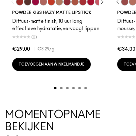
Devoted To Chili
Turn To The Left
Twenty-Fun
Teddy 2.0
My Best Life
Off The Market
Dubonnet Buzz
Moving On Up
Brickthrough
Ruby New
Sultriness
Creamsicle
Ready To Ming
Mull It Over
Stay Curio
Date Nigh
A Littl
Velvet
On 
Wa
POWDER KISS HAZY MATTE LIPSTICK
POWDER 
Diffuus-matte finish, 10 uur lang
Diffuus-
effectieve hydratatie, vervaagt lippen
mousse, 
(0)
€29.00
|
€34.00
€8.29
/g
TOEVOEGEN AAN WINKELMANDJE
TOEV
MOMENTOPNAME
BEKIJKEN