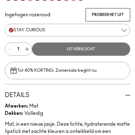
Lasting Passion
Devoted To Chili
Ruby New
Sexy, But Sweet
P for Potent
Velvet Punch
Sultry Move
Werk, Werk, Werk
Stay Curious
Reverence
Healthy, Wealthy, And Thr
Ingetogen rozerood
PROBEER HET UIT
STAY CURIOUS
UITVERKOCHT
Tot 40% KORTING. Zomersale begint nu.
DETAILS
Afwerken:
Mat
Dekken:
Volledig
Mat, in een nieuw jasje. Deze lichte, hydraterende matte
lipstick met zachte kleuren is ontwikkeld om een