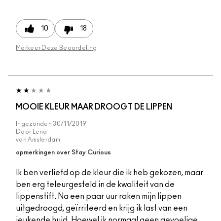
10
18
Markeer Deze Beoordeling
MOOIE KLEUR MAAR DROOGT DE LIPPEN
Ingezonden
30/11/2019
Door
Lena
van
Amsterdam
opmerkingen over Stay Curious
Ik ben verliefd op de kleur die ik heb gekozen, maar
ben erg teleurgesteld in de kwaliteit van de
lippenstift. Na een paar uur raken mijn lippen
uitgedroogd, geïrriteerd en krijg ik last van een
jeukende huid. Hoewel ik normaal geen gevoelige