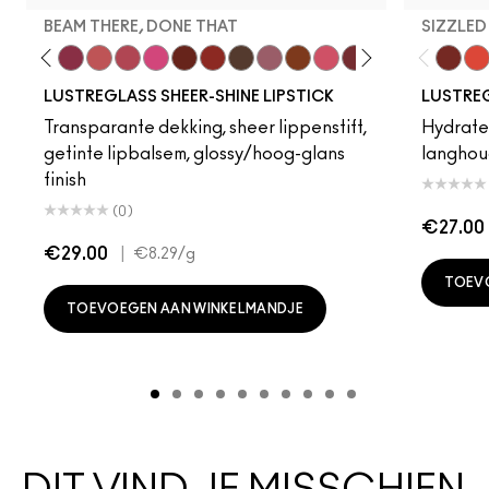
BEAM THERE, DONE THAT
SIZZLED
ve This
 Yours
Posh Pit
Figgy
Beam There, Done That
See Sheer
Pigment Of Your Imagination
No Photos
Spice It Up
Work Crush
Uncensored
Syrup
Can't Dull My Shine
Frienda
Kissing Strangers
Local Celeb
Signature
Lil Squi
Cake 
Well
Tra
LUSTREGLASS SHEER-SHINE LIPSTICK
LUSTREG
Transparante dekking, sheer lippenstift,
Hydrater
getinte lipbalsem, glossy/hoog-glans
langhou
finish
(0)
€27.00
€29.00
|
€8.29
/g
TOEV
TOEVOEGEN AAN WINKELMANDJE