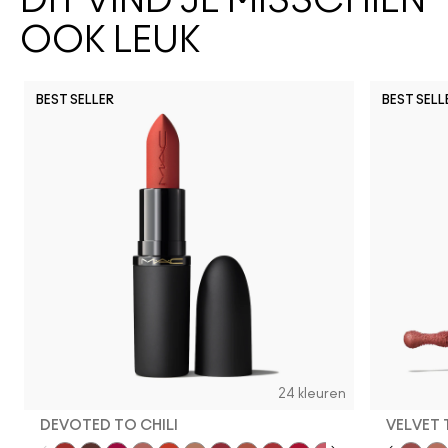
DIT VIND JE MISSCHIEN
OOK LEUK
BEST SELLER
BEST SELL
24 kleuren
DEVOTED TO CHILI
VELVET